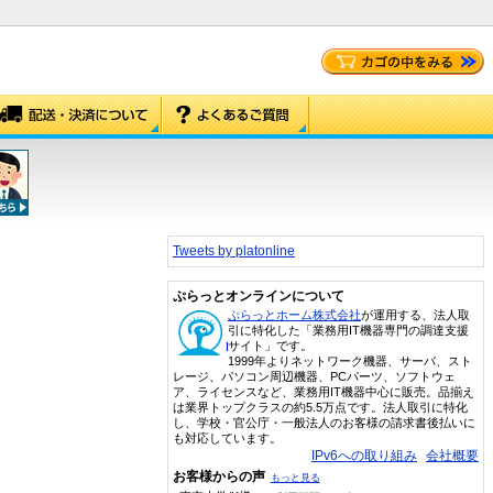
Tweets by platonline
ぷらっとオンラインについて
ぷらっとホーム株式会社
が運用する、法人取
引に特化した「業務用IT機器専門の調達支援
サイト」です。
1999年よりネットワーク機器、サーバ、スト
レージ、パソコン周辺機器、PCパーツ、ソフトウェ
ア、ライセンスなど、業務用IT機器中心に販売。品揃え
は業界トップクラスの約5.5万点です。法人取引に特化
し、学校・官公庁・一般法人のお客様の請求書後払いに
も対応しています。
IPv6への取り組み
会社概要
お客様からの声
もっと見る