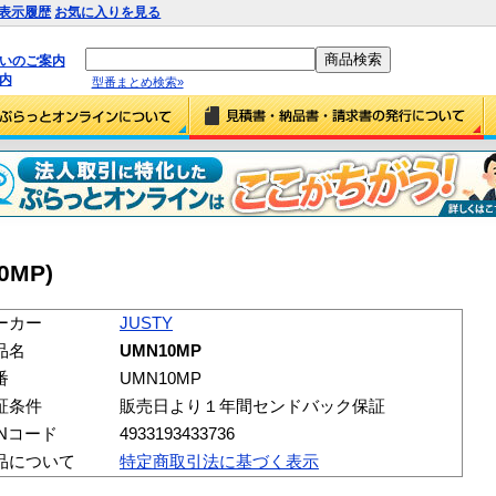
表示履歴
お気に入りを見る
払いのご案内
内
型番まとめ検索»
0MP)
ーカー
JUSTY
品名
UMN10MP
番
UMN10MP
証条件
販売日より１年間センドバック保証
ANコード
4933193433736
品について
特定商取引法に基づく表示