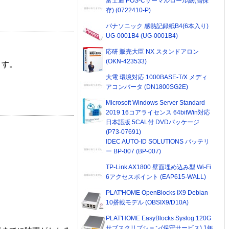
富士通 POS-Cサーマルロール紙(高保
存) (0722410-P)
パナソニック 感熱記録紙B4(6本入り)
UG-0001B4 (UG-0001B4)
応研 販売大臣 NX スタンドアロン
(OKN-423533)
ます。
大電 環境対応 1000BASE-T/X メディ
アコンバータ (DN1800SG2E)
Microsoft Windows Server Standard
2019 16コアライセンス 64bitWin対応
日本語版 5CAL付 DVDパッケージ
(P73-07691)
IDEC AUTO-ID SOLUTIONS バッテリ
ー BP-007 (BP-007)
TP-Link AX1800 壁面埋め込み型 Wi-Fi
6アクセスポイント (EAP615-WALL)
PLAT'HOME OpenBlocks IX9 Debian
10搭載モデル (OBSIX9/D10A)
PLAT'HOME EasyBlocks Syslog 120G
サブスクリプション(保守サービス) 1年