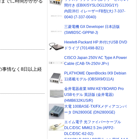
着までに時間がかかる
間付き (EBIX/SYSLOG120G/1Y)
内田洋行 イレーザーFB型(大) 7-337-
0040 (7-337-0040)
三菱電機 GX Developer 日本語版
(SW8D5C-GPPW-J)
Hewlett-Packard HP 外付けUSB DVD
ドライブ (701498-B21)
CISCO Japan 250V AC Type A Power
Cable (CAB-TA-250V-JP=)
の事情なく8日以上経
PLAT'HOME OpenBlocks IX9 Debian
11搭載モデル (OBSIX9/D11A)
金井電器産業 MINI KEYBOARD Pro
USBモデル 英語版 (金井電器)
(HMB632KUS/R)
大電 100BASE-TX/FXメディアコンバ
ータ DN2800GE (DN2800GE)
エイム電子 光ファイバーケーブル
DLC/DSC MM62.5 2m (AFP2-
DLC/DSC-62-02)