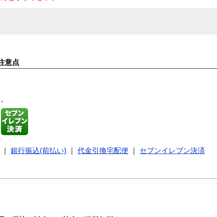
注意点
す。
｜
銀行振込(前払い)
｜
代金引換宅配便
｜
セブンイレブン決済