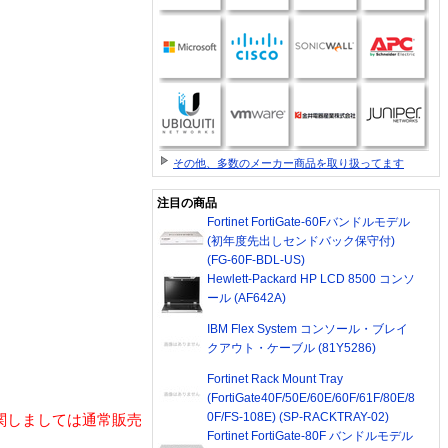
その他、多数のメーカー商品を取り扱ってます
注目の商品
Fortinet FortiGate-60Fバンドルモデル
(初年度先出しセンドバック保守付)
(FG-60F-BDL-US)
Hewlett-Packard HP LCD 8500 コンソ
ール (AF642A)
IBM Flex System コンソール・ブレイ
クアウト・ケーブル (81Y5286)
Fortinet Rack Mount Tray
(FortiGate40F/50E/60E/60F/61F/80E/8
0F/FS-108E) (SP-RACKTRAY-02)
関しましては通常販売
Fortinet FortiGate-80F バンドルモデル