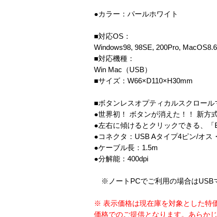
●カラー：パールホワイト
■対応OS：
Windows98, 98SE, 200Pro, MacOS8.6
■対応機種：
Win Mac（USB）
■サイズ：W66×D110×H30mm
■ボタンレスオプティカルスクロール
●世界初！ ボタンが消えた！！ 新方
●左右に傾けるとクリックできる、「Bod
●コネクタ：USB Aタイプ4ピン/オス・P
●ケーブル長：1.5m
●分解能：400dpi
※ノートPCでご利用の場合はUSB
※ 表示価格は現在庫を対象とした特
価格でのご提供となります。あらか