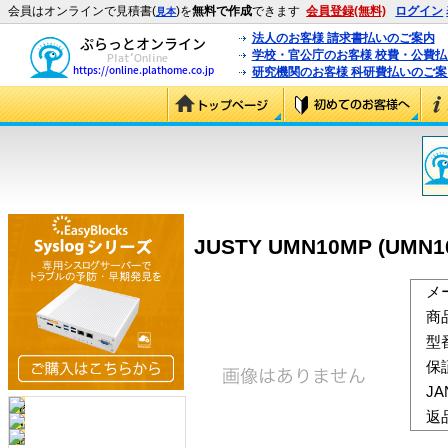
会員はオンラインで見積書(
)を
無料で作成
できます
会員登録(無料)
ログイン
見本
法人のお客様 請求書払いのご案内
学校・官公庁のお客様 校費・公費
研究機関のお客様 科研費払いのご案
JUSTY UMN10MP (UMN1
メ
商
型
保
J
返