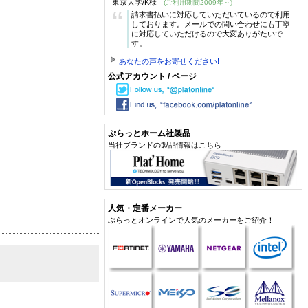
東京大学/K様
(ご利用期間2009年～)
“
請求書払いに対応していただいているので利用
しております。メールでの問い合わせにも丁寧
に対応していただけるので大変ありがたいで
す。
あなたの声をお寄せください!
公式アカウント / ページ
ぷらっとホーム社製品
当社ブランドの製品情報はこちら
人気・定番メーカー
ぷらっとオンラインで人気のメーカーをご紹介！