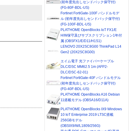
(初年度先出しセンドバック保守付)
(FG-80F-BDL-US)
Fortinet FortiGate-100F バンドルモデ
ル (初年度先出しセンドバック保守付)
(FG-100F-BDL-US)
PLAT'HOME OpenBlocks IoT FX1/E
H/W保守及びサブスクリプション1年付
属 (OBSFX1/E/D11/H1S1)
LENOVO 20X2SC8G00 ThinkPad L14
Gen2 (20X2SC8G00)
エイム電子 光ファイバーケーブル
DLC/DSC MM62.5 1m (AFP2-
DLC/DSC-62-01)
Fortinet FortiGate-40F バンドルモデル
(初年度先出しセンドバック保守付)
(FG-40F-BDL-US)
PLAT'HOME OpenBlocks A16 Debian
11搭載モデル (OBSA16/D11A)
PLAT'HOME OpenBlocks IX9 Windows
10 IoT Enterprise 2019 LTSC搭載
256GBモデル
(OBSIX9/W/L1809/256G)