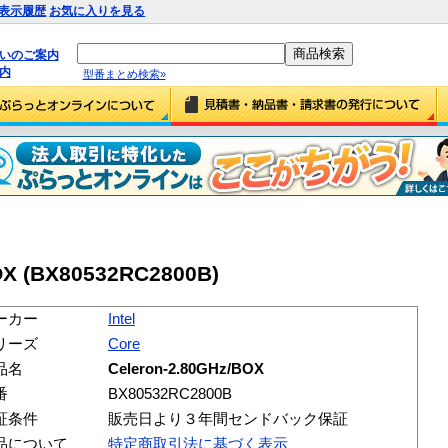
表示履歴
お気に入りを見る
払いのご案内
内
型番まとめ検索»
BOX (BX80532RC2800B)
ーカー
Intel
リーズ
Core
品名
Celeron-2.80GHz/BOX
番
BX80532RC2800B
証条件
販売日より３年間センドバック保証
品について
特定商取引法に基づく表示