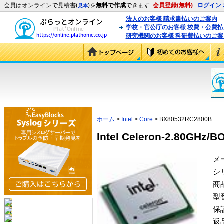
会員はオンラインで見積書(
)を
無料で作成
できます
会員登録(無料)
ログイン
見本
法人のお客様 請求書払いのご案内
学校・官公庁のお客様 校費・公費
研究機関のお客様 科研費払いのご案
ホーム
>
Intel
>
Core
> BX80532RC2800B
Intel Celeron-2.80GHz/
メ
シ
商
型
保
返