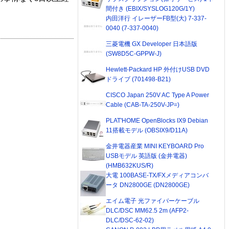
間付き (EBIX/SYSLOG120G/1Y)
内田洋行 イレーザーFB型(大) 7-337-
0040 (7-337-0040)
三菱電機 GX Developer 日本語版
(SW8D5C-GPPW-J)
Hewlett-Packard HP 外付けUSB DVD
ドライブ (701498-B21)
CISCO Japan 250V AC Type A Power
Cable (CAB-TA-250V-JP=)
PLAT'HOME OpenBlocks IX9 Debian
11搭載モデル (OBSIX9/D11A)
金井電器産業 MINI KEYBOARD Pro
USBモデル 英語版 (金井電器)
(HMB632KUS/R)
大電 100BASE-TX/FXメディアコンバ
ータ DN2800GE (DN2800GE)
エイム電子 光ファイバーケーブル
DLC/DSC MM62.5 2m (AFP2-
DLC/DSC-62-02)