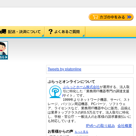
Tweets by platonline
ぷらっとオンラインについて
ぷらっとホーム株式会社
が運用する、法人取
引に特化した「業務用IT機器専門の調達支援
サイト」です。
1999年よりネットワーク機器、サーバ、スト
レージ、パソコン周辺機器、PCパーツ、ソフトウェ
ア、ライセンスなど、業務用IT機器中心に販売。品揃え
は業界トップクラスの約5.5万点です。法人取引に特化
し、学校・官公庁・一般法人のお客様の請求書後払いに
も対応しています。
IPv6への取り組み
会社概要
お客様からの声
もっと見る