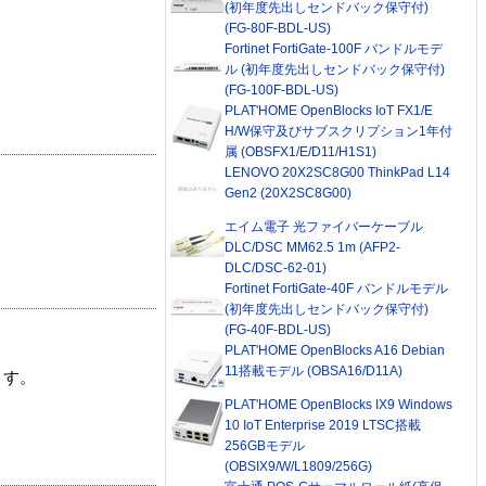
(初年度先出しセンドバック保守付)
(FG-80F-BDL-US)
Fortinet FortiGate-100F バンドルモデ
ル (初年度先出しセンドバック保守付)
(FG-100F-BDL-US)
PLAT'HOME OpenBlocks IoT FX1/E
H/W保守及びサブスクリプション1年付
属 (OBSFX1/E/D11/H1S1)
LENOVO 20X2SC8G00 ThinkPad L14
Gen2 (20X2SC8G00)
エイム電子 光ファイバーケーブル
DLC/DSC MM62.5 1m (AFP2-
DLC/DSC-62-01)
Fortinet FortiGate-40F バンドルモデル
(初年度先出しセンドバック保守付)
(FG-40F-BDL-US)
PLAT'HOME OpenBlocks A16 Debian
11搭載モデル (OBSA16/D11A)
ます。
PLAT'HOME OpenBlocks IX9 Windows
10 IoT Enterprise 2019 LTSC搭載
256GBモデル
(OBSIX9/W/L1809/256G)