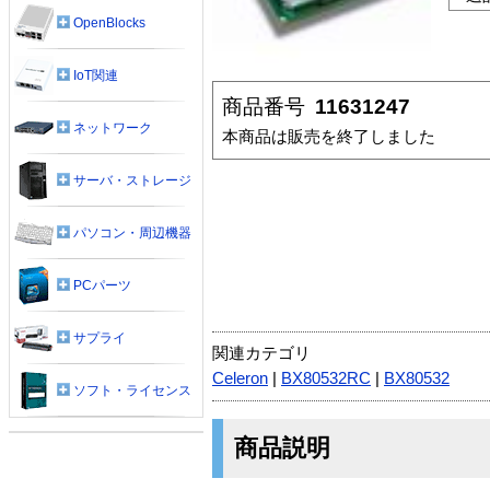
OpenBlocks
IoT関連
商品番号
11631247
ネットワーク
本商品は販売を終了しました
サーバ・ストレージ
パソコン・周辺機器
PCパーツ
サプライ
関連カテゴリ
Celeron
|
BX80532RC
|
BX80532
ソフト・ライセンス
商品説明