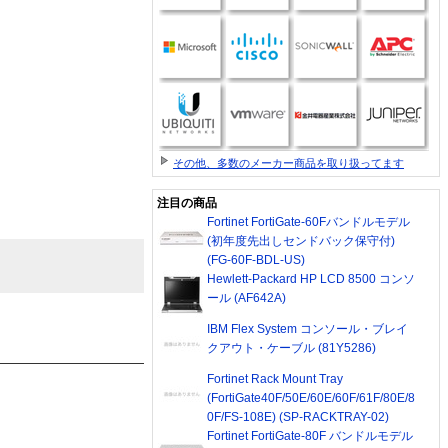
その他、多数のメーカー商品を取り扱ってます
注目の商品
Fortinet FortiGate-60Fバンドルモデル
(初年度先出しセンドバック保守付)
(FG-60F-BDL-US)
Hewlett-Packard HP LCD 8500 コンソ
ール (AF642A)
IBM Flex System コンソール・ブレイ
クアウト・ケーブル (81Y5286)
Fortinet Rack Mount Tray
(FortiGate40F/50E/60E/60F/61F/80E/8
0F/FS-108E) (SP-RACKTRAY-02)
Fortinet FortiGate-80F バンドルモデル