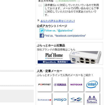
東京大学/K様
(ご利用期間2009年～)
“
請求書払いに対応していただいているので利用
しております。メールでの問い合わせにも丁寧
に対応していただけるので大変ありがたいで
す。
あなたの声をお寄せください!
公式アカウント / ページ
ぷらっとホーム社製品
当社ブランドの製品情報はこちら
人気・定番メーカー
ぷらっとオンラインで人気のメーカーをご紹介！