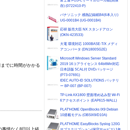
富士通 POS-Cサーマルロール紙(高保
存) (0722410-P)
パナソニック 感熱記録紙B4(6本入り)
UG-0001B4 (UG-0001B4)
応研 販売大臣 NX スタンドアロン
(OKN-423533)
大電 環境対応 1000BASE-T/X メディ
アコンバータ (DN1800SG2E)
Microsoft Windows Server Standard
2019 16コアライセンス 64bitWin対応
着までに時間がかかる
日本語版 5CAL付 DVDパッケージ
(P73-07691)
IDEC AUTO-ID SOLUTIONS バッテリ
ー BP-007 (BP-007)
TP-Link AX1800 壁面埋め込み型 Wi-Fi
6アクセスポイント (EAP615-WALL)
PLAT'HOME OpenBlocks IX9 Debian
10搭載モデル (OBSIX9/D10A)
PLAT'HOME EasyBlocks Syslog 120G
の事情なく8日以上経
サブスクリプション(保守サービス) 1年