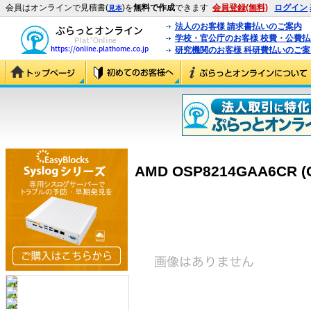
会員はオンラインで見積書(
)を
無料で作成
できます
会員登録(無料)
ログイン
見本
法人のお客様 請求書払いのご案内
学校・官公庁のお客様 校費・公費
研究機関のお客様 科研費払いのご案
AMD OSP8214GAA6CR (