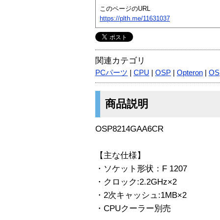
このページのURL
https://plth.me/11631037
関連カテゴリ
PCパーツ
|
CPU
|
OSP
|
Opteron
|
OS
商品説明
OSP8214GAA6CR
【主な仕様】
・ソケット形状：F 1207
・クロック:2.2GHz×2
・2次キャッシュ:1MB×2
・CPUクーラー別売