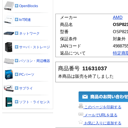
OpenBlocks
メーカー
AMD
IoT関連
商品名
OSP82
型番
OSP82
ネットワーク
保証条件
対象外
JANコード
498875
サーバ・ストレージ
返品について
特定商
パソコン・周辺機器
商品番号
11631037
PCパーツ
本商品は販売を終了しました
サプライ
ソフト・ライセンス
このページを印刷する
メールでURLを送る
お気に入りに追加する