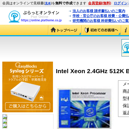
会員はオンラインで見積書(
)を
無料で作成
できます
会員登録(無料)
ログイン
見本
法人のお客様 請求書払いのご案内
学校・官公庁のお客様 校費・公費
研究機関のお客様 科研費払いのご案
Intel Xeon 2.4GHz 512K
メ
商
型
保
返