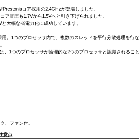
型Prestoniaコア採用の2.4GHzが登場しました。
、コア電圧も1.7Vから1.5Vへと引き下げられました。
0Wと大幅な省電力化に成功しています。
ing」を採用。1つのプロセッサ内で、複数のスレッドを平行分散処理を
す。
P からは、1つのプロセッサが論理的な2つのプロセッサと認識される
ンク、ファン付。
注意点