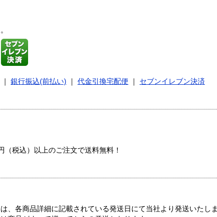
す。
｜
銀行振込(前払い)
｜
代金引換宅配便
｜
セブンイレブン決済
00円（税込）以上のご注文で送料無料！
ては、各商品詳細に記載されている発送日にて当社より発送いたし