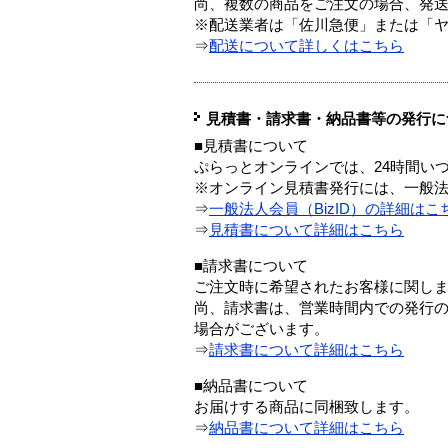
尚、複数の商品をご注文の場合、発
※配送業者は「佐川急便」または「
⇒
配送について詳しくはこちら
見積書・請求書・納品書等の発行に
■見積書について
ぷらっとオンラインでは、24時間い
※オンライン見積書発行には、一般法人
⇒
一般法人会員（BizID）の詳細はこ
⇒
見積書について詳細はこちら
■請求書について
ご注文時に希望されたお客様に関し
尚、請求書は、営業時間内での発行
場合がございます。
⇒
請求書について詳細はこちら
■納品書について
お届けする商品に同梱致します。
⇒
納品書について詳細はこちら