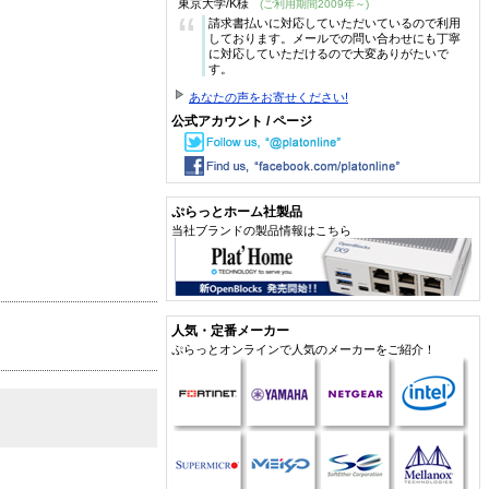
東京大学/K様
(ご利用期間2009年～)
“
請求書払いに対応していただいているので利用
しております。メールでの問い合わせにも丁寧
に対応していただけるので大変ありがたいで
す。
あなたの声をお寄せください!
公式アカウント / ページ
ぷらっとホーム社製品
当社ブランドの製品情報はこちら
人気・定番メーカー
ぷらっとオンラインで人気のメーカーをご紹介！