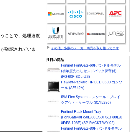
行なうことで、処理速度
その他、多数のメーカー商品を取り扱ってます
ことが確認されていま
注目の商品
Fortinet FortiGate-60Fバンドルモデル
(初年度先出しセンドバック保守付)
(FG-60F-BDL-US)
Hewlett-Packard HP LCD 8500 コンソ
ール (AF642A)
IBM Flex System コンソール・ブレイ
クアウト・ケーブル (81Y5286)
Fortinet Rack Mount Tray
(FortiGate40F/50E/60E/60F/61F/80E/8
0F/FS-108E) (SP-RACKTRAY-02)
Fortinet FortiGate-80F バンドルモデル