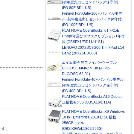
(初年度先出しセンドバック保守付)
(FG-80F-BDL-US)
Fortinet FortiGate-100F バンドルモデ
ル (初年度先出しセンドバック保守付)
(FG-100F-BDL-US)
PLAT'HOME OpenBlocks IoT FX1/E
H/W保守及びサブスクリプション1年付
属 (OBSFX1/E/D11/H1S1)
LENOVO 20X2SC8G00 ThinkPad L14
Gen2 (20X2SC8G00)
エイム電子 光ファイバーケーブル
DLC/DSC MM62.5 1m (AFP2-
DLC/DSC-62-01)
Fortinet FortiGate-40F バンドルモデル
(初年度先出しセンドバック保守付)
(FG-40F-BDL-US)
PLAT'HOME OpenBlocks A16 Debian
11搭載モデル (OBSA16/D11A)
PLAT'HOME OpenBlocks IX9 Windows
10 IoT Enterprise 2019 LTSC搭載
256GBモデル
(OBSIX9/W/L1809/256G)
ます。