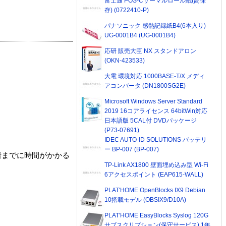
富士通 POS-Cサーマルロール紙(高保
存) (0722410-P)
パナソニック 感熱記録紙B4(6本入り)
UG-0001B4 (UG-0001B4)
応研 販売大臣 NX スタンドアロン
(OKN-423533)
大電 環境対応 1000BASE-T/X メディ
アコンバータ (DN1800SG2E)
Microsoft Windows Server Standard
2019 16コアライセンス 64bitWin対応
日本語版 5CAL付 DVDパッケージ
(P73-07691)
IDEC AUTO-ID SOLUTIONS バッテリ
ー BP-007 (BP-007)
着までに時間がかかる
TP-Link AX1800 壁面埋め込み型 Wi-Fi
6アクセスポイント (EAP615-WALL)
PLAT'HOME OpenBlocks IX9 Debian
10搭載モデル (OBSIX9/D10A)
PLAT'HOME EasyBlocks Syslog 120G
サブスクリプション(保守サービス) 1年