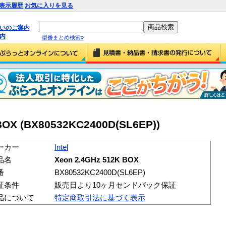
表示履歴
お気に入りを見る
払いのご案内
内
型番まとめ検索»
 BOX (BX80532KC2400D(SL6EP))
ーカー
Intel
品名
Xeon 2.4GHz 512K BOX
番
BX80532KC2400D(SL6EP)
証条件
販売日より10ヶ月センドバック保証
品について
特定商取引法に基づく表示