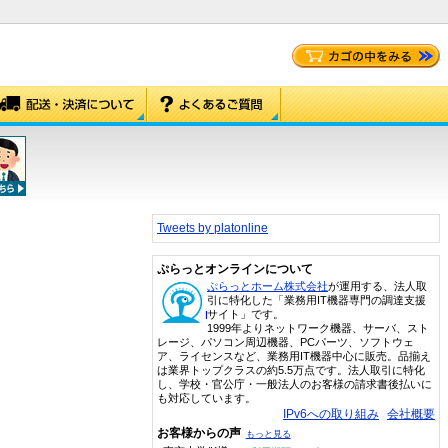
Tweets by platonline
ぷらっとオンラインについて
ぷらっとホーム株式会社
が運用する、法人取
引に特化した「業務用IT機器専門の調達支援
サイト」です。
1999年よりネットワーク機器、サーバ、スト
レージ、パソコン周辺機器、PCパーツ、ソフトウェ
ア、ライセンスなど、業務用IT機器中心に販売。品揃え
は業界トップクラスの約5.5万点です。法人取引に特化
し、学校・官公庁・一般法人のお客様の請求書後払いに
も対応しています。
IPv6への取り組み
会社概要
お客様からの声
もっと見る