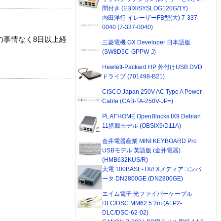
間付き (EBIX/SYSLOG120G/1Y)
内田洋行 イレーザーFB型(大) 7-337-
0040 (7-337-0040)
の事情なく8日以上経
三菱電機 GX Developer 日本語版
(SW8D5C-GPPW-J)
Hewlett-Packard HP 外付けUSB DVD
ドライブ (701498-B21)
CISCO Japan 250V AC Type A Power
Cable (CAB-TA-250V-JP=)
PLAT'HOME OpenBlocks IX9 Debian
11搭載モデル (OBSIX9/D11A)
金井電器産業 MINI KEYBOARD Pro
USBモデル 英語版 (金井電器)
(HMB632KUS/R)
大電 100BASE-TX/FXメディアコンバ
ータ DN2800GE (DN2800GE)
エイム電子 光ファイバーケーブル
DLC/DSC MM62.5 2m (AFP2-
DLC/DSC-62-02)