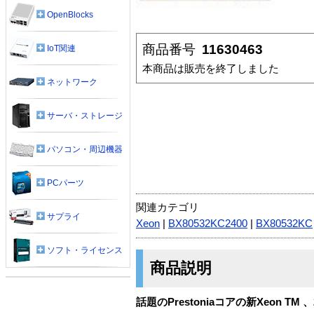
OpenBlocks
商品番号
11630463
IoT関連
本商品は販売を終了しました
ネットワーク
サーバ・ストレージ
パソコン・周辺機器
PCパーツ
関連カテゴリ
サプライ
Xeon
|
BX80532KC2400
|
BX80532KC
ソフト・ライセンス
商品説明
話題のPrestoniaコアの新Xeon T