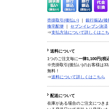
売掛取引(後払い)
｜
銀行振込(後
換宅配便
｜
セブンイレブン決済
⇒
支払方法について詳しくはこ
送料について
1つのご注文毎に
一律1,100円(税
※売掛取引(後払い)のお客様は33
無料！
⇒
送料について詳しくはこちら
配送について
在庫がある場合のご注文につき