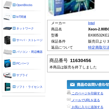
OpenBlocks
IoT関連
メーカー
Intel
ネットワーク
商品名
Xeon-2.80B
型番
BX80532KE
サーバ・ストレージ
保証条件
販売日より
返品について
特定商取引
パソコン・周辺機器
商品番号
11630456
PCパーツ
本商品は販売を終了しました
サプライ
ソフト・ライセンス
このページを印刷する
メールでURLを送る
お気に入りに追加する