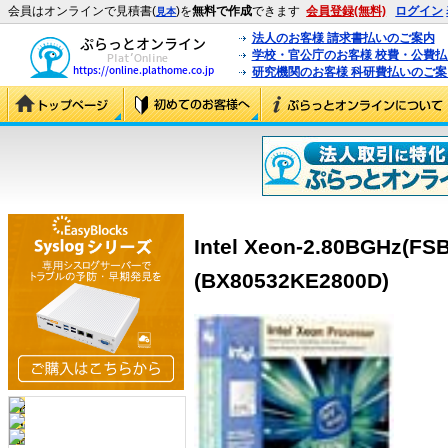
会員はオンラインで見積書(
)を
無料で作成
できます
会員登録(無料)
ログイン
見本
法人のお客様 請求書払いのご案内
学校・官公庁のお客様 校費・公費
研究機関のお客様 科研費払いのご案
Intel Xeon-2.80BGHz(FS
(BX80532KE2800D)