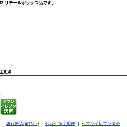
 （FSB533 リテールボックス品です。
注意点
す。
｜
銀行振込(前払い)
｜
代金引換宅配便
｜
セブンイレブン決済