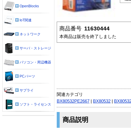
OpenBlocks
IoT関連
商品番号
11630444
ネットワーク
本商品は販売を終了しました
サーバ・ストレージ
パソコン・周辺機器
PCパーツ
サプライ
関連カテゴリ
BX80532PE2667
|
BX80532
|
BX8053
ソフト・ライセンス
商品説明