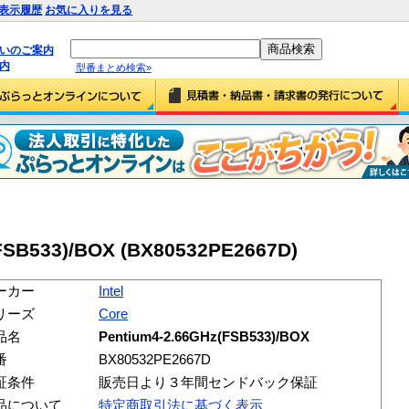
表示履歴
お気に入りを見る
払いのご案内
内
型番まとめ検索»
(FSB533)/BOX (BX80532PE2667D)
ーカー
Intel
リーズ
Core
品名
Pentium4-2.66GHz(FSB533)/BOX
番
BX80532PE2667D
証条件
販売日より３年間センドバック保証
品について
特定商取引法に基づく表示