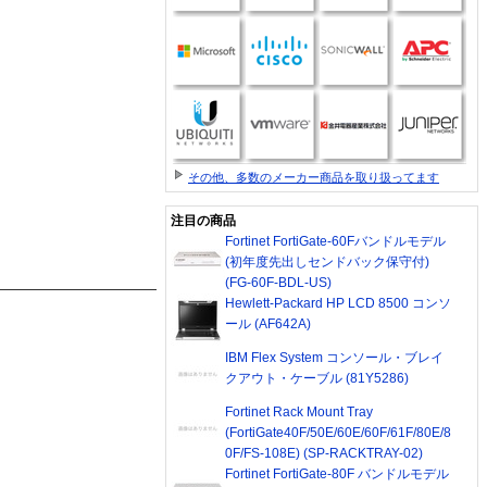
その他、多数のメーカー商品を取り扱ってます
注目の商品
Fortinet FortiGate-60Fバンドルモデル
(初年度先出しセンドバック保守付)
(FG-60F-BDL-US)
Hewlett-Packard HP LCD 8500 コンソ
ール (AF642A)
IBM Flex System コンソール・ブレイ
クアウト・ケーブル (81Y5286)
Fortinet Rack Mount Tray
(FortiGate40F/50E/60E/60F/61F/80E/8
0F/FS-108E) (SP-RACKTRAY-02)
Fortinet FortiGate-80F バンドルモデル