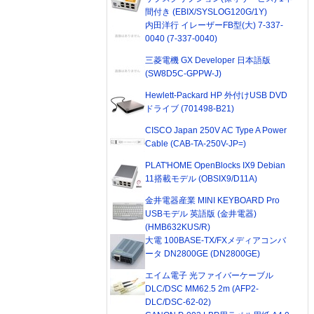
間付き (EBIX/SYSLOG120G/1Y)
内田洋行 イレーザーFB型(大) 7-337-
0040 (7-337-0040)
三菱電機 GX Developer 日本語版
(SW8D5C-GPPW-J)
Hewlett-Packard HP 外付けUSB DVD
ドライブ (701498-B21)
CISCO Japan 250V AC Type A Power
Cable (CAB-TA-250V-JP=)
PLAT'HOME OpenBlocks IX9 Debian
11搭載モデル (OBSIX9/D11A)
金井電器産業 MINI KEYBOARD Pro
USBモデル 英語版 (金井電器)
(HMB632KUS/R)
大電 100BASE-TX/FXメディアコンバ
ータ DN2800GE (DN2800GE)
エイム電子 光ファイバーケーブル
DLC/DSC MM62.5 2m (AFP2-
DLC/DSC-62-02)