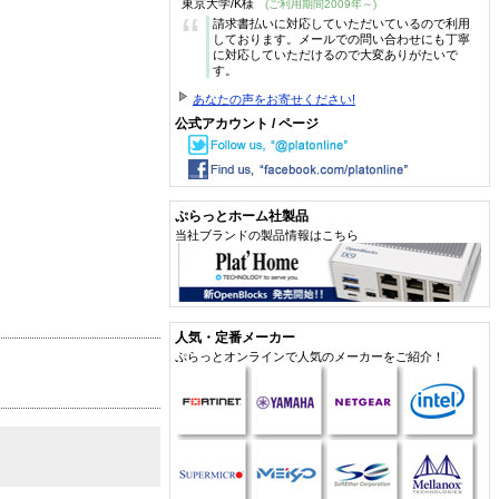
東京大学/K様
(ご利用期間2009年～)
“
請求書払いに対応していただいているので利用
しております。メールでの問い合わせにも丁寧
に対応していただけるので大変ありがたいで
す。
あなたの声をお寄せください!
公式アカウント / ページ
ぷらっとホーム社製品
当社ブランドの製品情報はこちら
人気・定番メーカー
ぷらっとオンラインで人気のメーカーをご紹介！