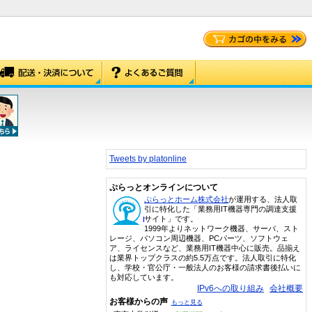
Tweets by platonline
ぷらっとオンラインについて
ぷらっとホーム株式会社
が運用する、法人取
引に特化した「業務用IT機器専門の調達支援
サイト」です。
1999年よりネットワーク機器、サーバ、スト
レージ、パソコン周辺機器、PCパーツ、ソフトウェ
ア、ライセンスなど、業務用IT機器中心に販売。品揃え
は業界トップクラスの約5.5万点です。法人取引に特化
し、学校・官公庁・一般法人のお客様の請求書後払いに
も対応しています。
IPv6への取り組み
会社概要
お客様からの声
もっと見る