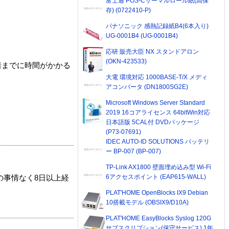
富士通 POS-Cサーマルロール紙(高保
存) (0722410-P)
パナソニック 感熱記録紙B4(6本入り)
UG-0001B4 (UG-0001B4)
応研 販売大臣 NX スタンドアロン
(OKN-423533)
着までに時間がかかる
大電 環境対応 1000BASE-T/X メディ
アコンバータ (DN1800SG2E)
Microsoft Windows Server Standard
2019 16コアライセンス 64bitWin対応
日本語版 5CAL付 DVDパッケージ
(P73-07691)
IDEC AUTO-ID SOLUTIONS バッテリ
ー BP-007 (BP-007)
TP-Link AX1800 壁面埋め込み型 Wi-Fi
6アクセスポイント (EAP615-WALL)
の事情なく8日以上経
PLAT'HOME OpenBlocks IX9 Debian
10搭載モデル (OBSIX9/D10A)
PLAT'HOME EasyBlocks Syslog 120G
サブスクリプション(保守サービス) 1年