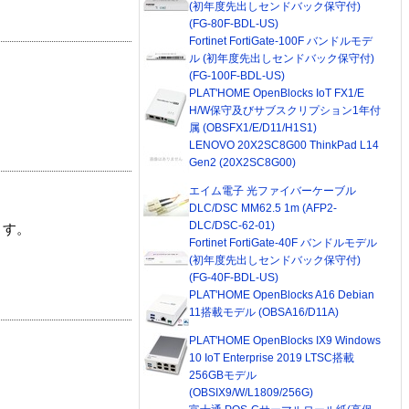
(初年度先出しセンドバック保守付)
(FG-80F-BDL-US)
Fortinet FortiGate-100F バンドルモデ
ル (初年度先出しセンドバック保守付)
(FG-100F-BDL-US)
PLAT'HOME OpenBlocks IoT FX1/E
H/W保守及びサブスクリプション1年付
属 (OBSFX1/E/D11/H1S1)
LENOVO 20X2SC8G00 ThinkPad L14
Gen2 (20X2SC8G00)
エイム電子 光ファイバーケーブル
DLC/DSC MM62.5 1m (AFP2-
DLC/DSC-62-01)
ます。
Fortinet FortiGate-40F バンドルモデル
(初年度先出しセンドバック保守付)
(FG-40F-BDL-US)
PLAT'HOME OpenBlocks A16 Debian
11搭載モデル (OBSA16/D11A)
PLAT'HOME OpenBlocks IX9 Windows
10 IoT Enterprise 2019 LTSC搭載
256GBモデル
(OBSIX9/W/L1809/256G)