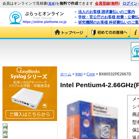
会員はオンラインで見積書(
)を
無料で作成
できます
会員登録(無料)
ログイン
見本
法人のお客様 請求書払いのご案内
学校・官公庁のお客様 校費・公費
研究機関のお客様 科研費払いのご案
ホーム
>
Intel
>
Core
> BX80532PE2667D
Intel Pentium4-2.66GHz
メ
シ
商
型
保
返