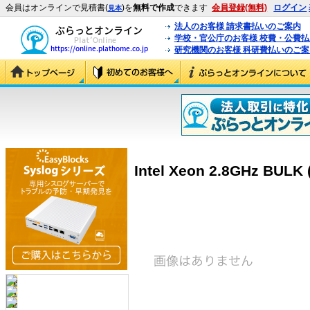
会員はオンラインで見積書(
)を
無料で作成
できます
会員登録(無料)
ログイン
見本
法人のお客様 請求書払いのご案内
学校・官公庁のお客様 校費・公費
研究機関のお客様 科研費払いのご案
Intel Xeon 2.8GHz BULK