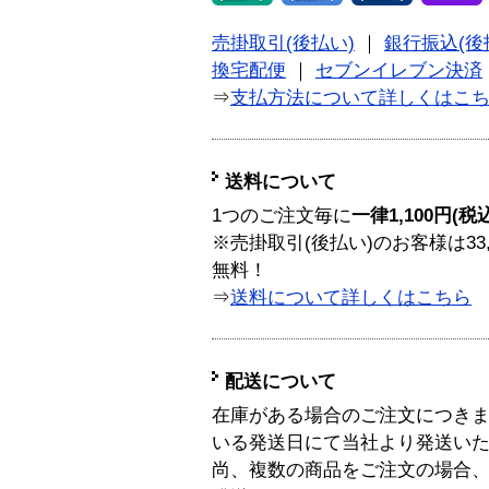
売掛取引(後払い)
｜
銀行振込(後
換宅配便
｜
セブンイレブン決済
⇒
支払方法について詳しくはこ
送料について
1つのご注文毎に
一律1,100円(税
※売掛取引(後払い)のお客様は33
無料！
⇒
送料について詳しくはこちら
配送について
在庫がある場合のご注文につき
いる発送日にて当社より発送い
尚、複数の商品をご注文の場合