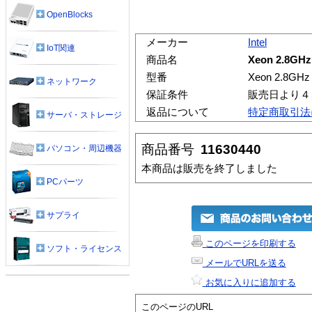
OpenBlocks
メーカー
Intel
IoT関連
商品名
Xeon 2.8GH
型番
Xeon 2.8GHz
ネットワーク
保証条件
販売日より４
返品について
特定商取引法
サーバ・ストレージ
商品番号
11630440
パソコン・周辺機器
本商品は販売を終了しました
PCパーツ
サプライ
このページを印刷する
ソフト・ライセンス
メールでURLを送る
お気に入りに追加する
このページのURL