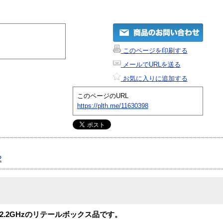
このページを印刷する
メールでURLを送る
お気に入りに追加する
このページのURL
https://plth.me/11630398
2
M 、2.2GHzのリテールボックス品です。