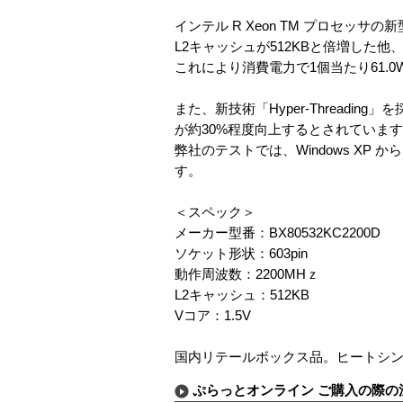
インテル R Xeon TM プロセッサの新
L2キャッシュが512KBと倍増した他
これにより消費電力で1個当たり61.
また、新技術「Hyper-Thread
が約30%程度向上するとされていま
弊社のテストでは、Windows X
す。
＜スペック＞
メーカー型番：BX80532KC2200D
ソケット形状：603pin
動作周波数：2200MHｚ
L2キャッシュ：512KB
Vコア：1.5V
国内リテールボックス品。ヒートシ
ぷらっとオンライン ご購入の際の