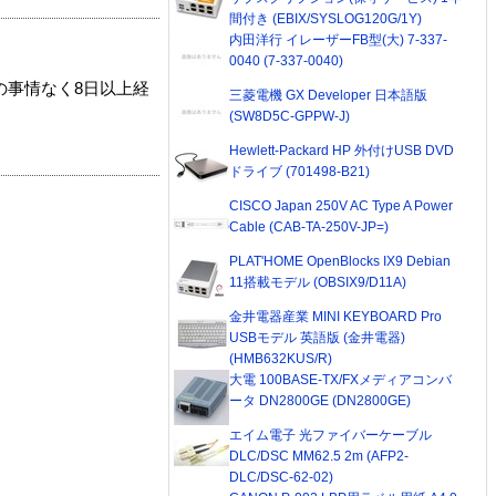
間付き (EBIX/SYSLOG120G/1Y)
内田洋行 イレーザーFB型(大) 7-337-
0040 (7-337-0040)
の事情なく8日以上経
三菱電機 GX Developer 日本語版
(SW8D5C-GPPW-J)
Hewlett-Packard HP 外付けUSB DVD
ドライブ (701498-B21)
CISCO Japan 250V AC Type A Power
Cable (CAB-TA-250V-JP=)
PLAT'HOME OpenBlocks IX9 Debian
11搭載モデル (OBSIX9/D11A)
金井電器産業 MINI KEYBOARD Pro
USBモデル 英語版 (金井電器)
(HMB632KUS/R)
大電 100BASE-TX/FXメディアコンバ
ータ DN2800GE (DN2800GE)
エイム電子 光ファイバーケーブル
DLC/DSC MM62.5 2m (AFP2-
DLC/DSC-62-02)