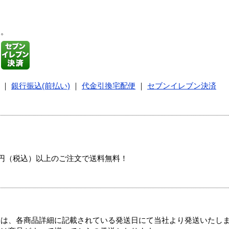
す。
｜
銀行振込(前払い)
｜
代金引換宅配便
｜
セブンイレブン決済
00円（税込）以上のご注文で送料無料！
ては、各商品詳細に記載されている発送日にて当社より発送いたし