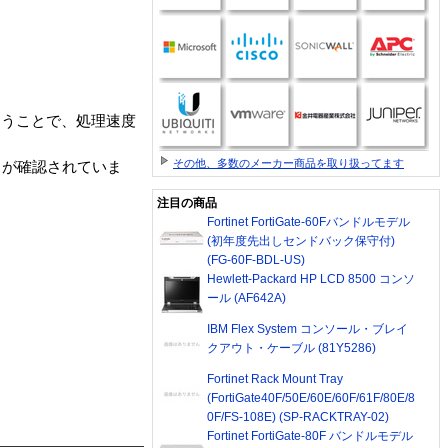
行なうことで、処理速度
その他、多数のメーカー商品を取り扱ってます
ことが確認されていま
注目の商品
Fortinet FortiGate-60Fバンドルモデル
(初年度先出しセンドバック保守付)
(FG-60F-BDL-US)
Hewlett-Packard HP LCD 8500 コンソ
ール (AF642A)
IBM Flex System コンソール・ブレイ
クアウト・ケーブル (81Y5286)
Fortinet Rack Mount Tray
(FortiGate40F/50E/60E/60F/61F/80E/8
0F/FS-108E) (SP-RACKTRAY-02)
Fortinet FortiGate-80F バンドルモデル