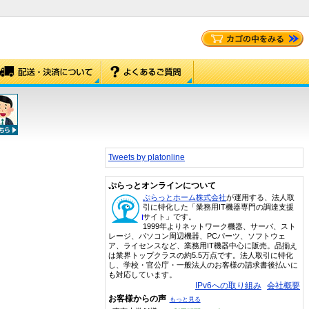
Tweets by platonline
ぷらっとオンラインについて
ぷらっとホーム株式会社
が運用する、法人取
引に特化した「業務用IT機器専門の調達支援
サイト」です。
1999年よりネットワーク機器、サーバ、スト
レージ、パソコン周辺機器、PCパーツ、ソフトウェ
ア、ライセンスなど、業務用IT機器中心に販売。品揃え
は業界トップクラスの約5.5万点です。法人取引に特化
し、学校・官公庁・一般法人のお客様の請求書後払いに
も対応しています。
IPv6への取り組み
会社概要
お客様からの声
もっと見る