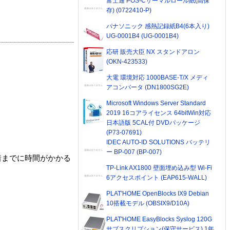
富士通 POS-Cサーマルロール紙(高保
存) (0722410-P)
パナソニック 感熱記録紙B4(6本入り)
UG-0001B4 (UG-0001B4)
応研 販売大臣 NX スタンドアロン
(OKN-423533)
大電 環境対応 1000BASE-T/X メディ
アコンバータ (DN1800SG2E)
Microsoft Windows Server Standard
2019 16コアライセンス 64bitWin対応
日本語版 5CAL付 DVDパッケージ
(P73-07691)
IDEC AUTO-ID SOLUTIONS バッテリ
ー BP-007 (BP-007)
着までに時間がかかる
TP-Link AX1800 壁面埋め込み型 Wi-Fi
6アクセスポイント (EAP615-WALL)
PLAT'HOME OpenBlocks IX9 Debian
10搭載モデル (OBSIX9/D10A)
PLAT'HOME EasyBlocks Syslog 120G
サブスクリプション(保守サービス) 1年