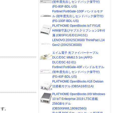
(初年度先出しセンドバック保守付)
(FG-80F-BDL-US)
Fortinet FortiGate-100F バンドルモデ
ル (初年度先出しセンドバック保守付)
(FG-100F-BDL-US)
PLAT'HOME OpenBlocks IoT FX1/E
H/W保守及びサブスクリプション1年付
属 (OBSFX1/E/D11/H1S1)
LENOVO 20X2SC8G00 ThinkPad L14
Gen2 (20X2SC8G00)
エイム電子 光ファイバーケーブル
DLC/DSC MM62.5 1m (AFP2-
DLC/DSC-62-01)
Fortinet FortiGate-40F バンドルモデル
(初年度先出しセンドバック保守付)
(FG-40F-BDL-US)
PLAT'HOME OpenBlocks A16 Debian
11搭載モデル (OBSA16/D11A)
PLAT'HOME OpenBlocks IX9 Windows
10 IoT Enterprise 2019 LTSC搭載
256GBモデル
(OBSIX9/W/L1809/256G)
ます。