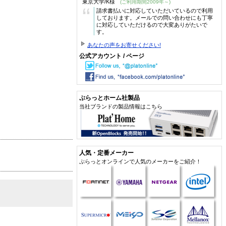
東京大学/K様
(ご利用期間2009年～)
“
請求書払いに対応していただいているので利用
しております。メールでの問い合わせにも丁寧
に対応していただけるので大変ありがたいで
す。
あなたの声をお寄せください!
公式アカウント / ページ
ぷらっとホーム社製品
当社ブランドの製品情報はこちら
人気・定番メーカー
ぷらっとオンラインで人気のメーカーをご紹介！