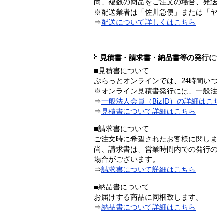
尚、複数の商品をご注文の場合、発
※配送業者は「佐川急便」または「
⇒
配送について詳しくはこちら
見積書・請求書・納品書等の発行に
■見積書について
ぷらっとオンラインでは、24時間い
※オンライン見積書発行には、一般法人
⇒
一般法人会員（BizID）の詳細はこ
⇒
見積書について詳細はこちら
■請求書について
ご注文時に希望されたお客様に関し
尚、請求書は、営業時間内での発行
場合がございます。
⇒
請求書について詳細はこちら
■納品書について
お届けする商品に同梱致します。
⇒
納品書について詳細はこちら