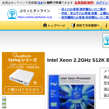
会員はオンラインで見積書(
)を
無料で作成
できます
会員登録(無料)
ログイン
見本
法人のお客様 請求書払いのご案内
学校・官公庁のお客様 校費・公費
研究機関のお客様 科研費払いのご案
Intel Xeon 2.2GHz 512K
メ
商
型
保
返