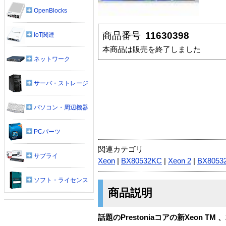
OpenBlocks
商品番号
11630398
IoT関連
本商品は販売を終了しました
ネットワーク
サーバ・ストレージ
パソコン・周辺機器
PCパーツ
関連カテゴリ
サプライ
Xeon
|
BX80532KC
|
Xeon 2
|
BX8053
ソフト・ライセンス
商品説明
話題のPrestoniaコアの新Xeon T