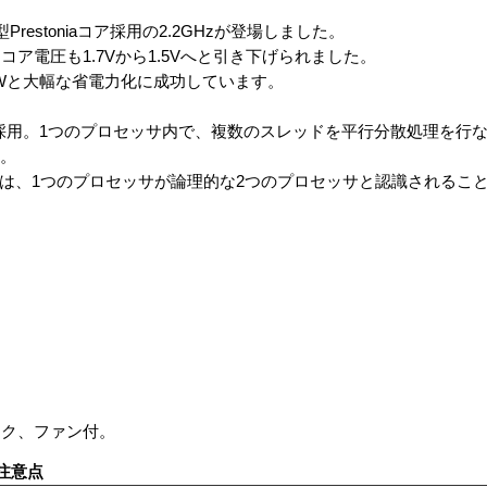
型Prestoniaコア採用の2.2GHzが登場しました。
、コア電圧も1.7Vから1.5Vへと引き下げられました。
0Wと大幅な省電力化に成功しています。
ing」を採用。1つのプロセッサ内で、複数のスレッドを平行分散処理を
す。
P からは、1つのプロセッサが論理的な2つのプロセッサと認識される
ンク、ファン付。
注意点