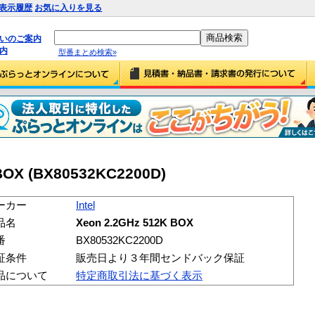
表示履歴
お気に入りを見る
払いのご案内
内
型番まとめ検索»
 BOX (BX80532KC2200D)
ーカー
Intel
品名
Xeon 2.2GHz 512K BOX
番
BX80532KC2200D
証条件
販売日より３年間センドバック保証
品について
特定商取引法に基づく表示