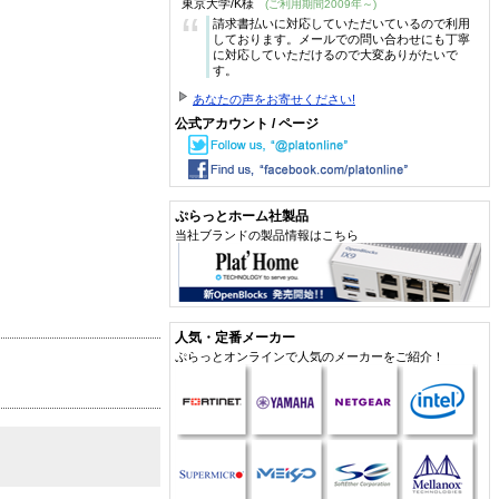
東京大学/K様
(ご利用期間2009年～)
“
請求書払いに対応していただいているので利用
しております。メールでの問い合わせにも丁寧
に対応していただけるので大変ありがたいで
す。
あなたの声をお寄せください!
公式アカウント / ページ
ぷらっとホーム社製品
当社ブランドの製品情報はこちら
人気・定番メーカー
ぷらっとオンラインで人気のメーカーをご紹介！