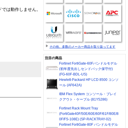
ーボードでは動作しません。
その他、多数のメーカー商品を取り扱ってます
注目の商品
Fortinet FortiGate-60Fバンドルモデル
(初年度先出しセンドバック保守付)
(FG-60F-BDL-US)
Hewlett-Packard HP LCD 8500 コンソ
ール (AF642A)
IBM Flex System コンソール・ブレイ
クアウト・ケーブル (81Y5286)
Fortinet Rack Mount Tray
(FortiGate40F/50E/60E/60F/61F/80E/8
0F/FS-108E) (SP-RACKTRAY-02)
Fortinet FortiGate-80F バンドルモデル