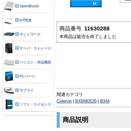
OpenBlocks
IoT関連
商品番号
11630288
ネットワーク
本商品は販売を終了しました
サーバ・ストレージ
パソコン・周辺機器
PCパーツ
サプライ
関連カテゴリ
Celeron
|
BXM80535
|
BXM
ソフト・ライセンス
商品説明