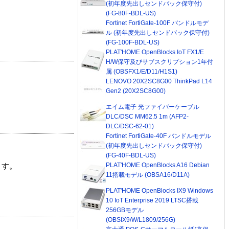
(初年度先出しセンドバック保守付)
(FG-80F-BDL-US)
Fortinet FortiGate-100F バンドルモデ
ル (初年度先出しセンドバック保守付)
(FG-100F-BDL-US)
PLAT'HOME OpenBlocks IoT FX1/E
H/W保守及びサブスクリプション1年付
属 (OBSFX1/E/D11/H1S1)
LENOVO 20X2SC8G00 ThinkPad L14
Gen2 (20X2SC8G00)
エイム電子 光ファイバーケーブル
DLC/DSC MM62.5 1m (AFP2-
DLC/DSC-62-01)
Fortinet FortiGate-40F バンドルモデル
(初年度先出しセンドバック保守付)
(FG-40F-BDL-US)
PLAT'HOME OpenBlocks A16 Debian
ます。
11搭載モデル (OBSA16/D11A)
PLAT'HOME OpenBlocks IX9 Windows
10 IoT Enterprise 2019 LTSC搭載
256GBモデル
(OBSIX9/W/L1809/256G)