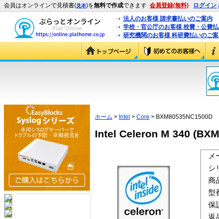
会員はオンラインで見積書(
)を
無料で作成
できます
会員登録(無料)
ログイン
見本
法人のお客様 請求書払いのご案内
学校・官公庁のお客様 校費・公費
研究機関のお客様 科研費払いのご案
ホーム
>
Intel
>
Core
> BXM80535NC1500D
Intel Celeron M 340 (B
メ
シ
商
型
保
返