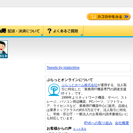
Tweets by platonline
ぷらっとオンラインについて
ぷらっとホーム株式会社
が運用する、法人取
引に特化した「業務用IT機器専門の調達支援
サイト」です。
1999年よりネットワーク機器、サーバ、スト
レージ、パソコン周辺機器、PCパーツ、ソフトウェ
ア、ライセンスなど、業務用IT機器中心に販売。品揃え
は業界トップクラスの約5.5万点です。法人取引に特化
し、学校・官公庁・一般法人のお客様の請求書後払いに
も対応しています。
IPv6への取り組み
会社概要
お客様からの声
もっと見る