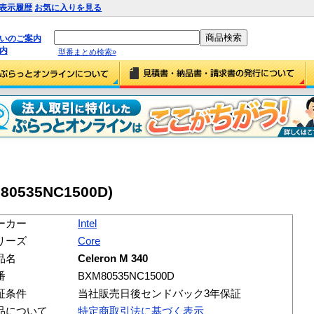
表示履歴
お気に入りを見る
払いのご案内
内
型番まとめ検索»
XM80535NC1500D)
ーカー
Intel
リーズ
Core
品名
Celeron M 340
番
BXM80535NC1500D
証条件
当社販売日後センドバック3年保証
品について
特定商取引法に基づく表示