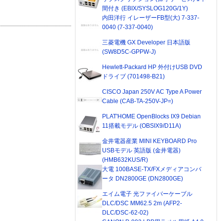
間付き (EBIX/SYSLOG120G/1Y)
内田洋行 イレーザーFB型(大) 7-337-
0040 (7-337-0040)
三菱電機 GX Developer 日本語版
(SW8D5C-GPPW-J)
Hewlett-Packard HP 外付けUSB DVD
ドライブ (701498-B21)
CISCO Japan 250V AC Type A Power
Cable (CAB-TA-250V-JP=)
PLAT'HOME OpenBlocks IX9 Debian
11搭載モデル (OBSIX9/D11A)
金井電器産業 MINI KEYBOARD Pro
USBモデル 英語版 (金井電器)
(HMB632KUS/R)
大電 100BASE-TX/FXメディアコンバ
ータ DN2800GE (DN2800GE)
エイム電子 光ファイバーケーブル
DLC/DSC MM62.5 2m (AFP2-
DLC/DSC-62-02)