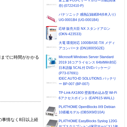
富士通 POS-Cサーマルロール紙(高保
存) (0722410-P)
パナソニック 感熱記録紙B4(6本入り)
UG-0001B4 (UG-0001B4)
応研 販売大臣 NX スタンドアロン
(OKN-423533)
大電 環境対応 1000BASE-T/X メディ
アコンバータ (DN1800SG2E)
Microsoft Windows Server Standard
着までに時間がかかる
2019 16コアライセンス 64bitWin対応
日本語版 5CAL付 DVDパッケージ
(P73-07691)
IDEC AUTO-ID SOLUTIONS バッテリ
ー BP-007 (BP-007)
TP-Link AX1800 壁面埋め込み型 Wi-Fi
6アクセスポイント (EAP615-WALL)
PLAT'HOME OpenBlocks IX9 Debian
10搭載モデル (OBSIX9/D10A)
の事情なく8日以上経
PLAT'HOME EasyBlocks Syslog 120G
サブスクリプション(保守サービス) 1年