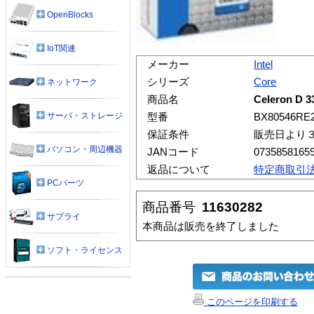
OpenBlocks
IoT関連
メーカー
Intel
シリーズ
Core
ネットワーク
商品名
Celeron D 3
サーバ・ストレージ
型番
BX80546RE
保証条件
販売日より
パソコン・周辺機器
JANコード
0735858165
返品について
特定商取引
PCパーツ
商品番号
11630282
サプライ
本商品は販売を終了しました
ソフト・ライセンス
このページを印刷する