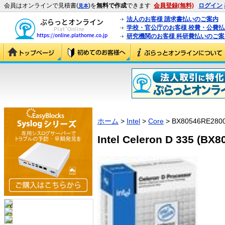
会員はオンラインで見積書(
)を
無料で作成
できます
会員登録(無料)
ログイン
見本
法人のお客様 請求書払いのご案内
学校・官公庁のお客様 校費・公費
研究機関のお客様 科研費払いのご案
ホーム
>
Intel
>
Core
> BX80546RE280
Intel Celeron D 335 (BX