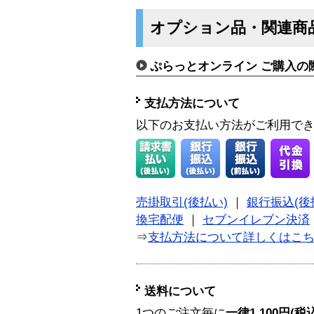
オプション品・関連商
ぷらっとオンライン ご購入の
支払方法について
以下のお支払い方法がご利用で
売掛取引(後払い)
｜
銀行振込(後
換宅配便
｜
セブンイレブン決済
⇒
支払方法について詳しくはこ
送料について
1つのご注文毎に
一律1,100円(税