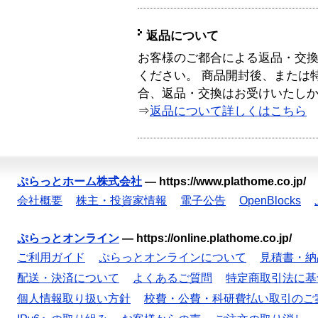
返品について
お客様のご都合による返品・交
ください。 商品開封後、または
合、返品・交換はお受けいたし
⇒
返品について詳しくはこちら
ぷらっとホーム株式会社
—
https://www.plathome.co.jp/
会社概要
株主・投資家情報
電子公告
OpenBlocks
ぷらっとオンライン
—
https://online.plathome.co.jp/
ご利用ガイド
ぷらっとオンラインについて
見積書・納
配送・決済について
よくあるご質問
特定商取引法に基
個人情報取り扱い方針
校費・公費・科研費払い取引のご