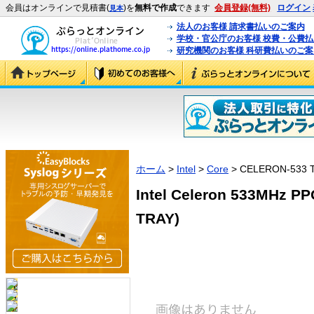
会員はオンラインで見積書(
)を
無料で作成
できます
会員登録(無料)
ログイン
見本
法人のお客様 請求書払いのご案内
学校・官公庁のお客様 校費・公費
研究機関のお客様 科研費払いのご案
ホーム
>
Intel
>
Core
> CELERON-533 
Intel Celeron 533MHz P
TRAY)