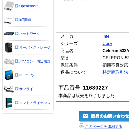
OpenBlocks
IoT関連
ネットワーク
メーカー
Intel
シリーズ
Core
サーバ・ストレージ
商品名
Celeron 533
型番
CELERON-53
パソコン・周辺機器
保証条件
初期不良対応
返品について
特定商取引法
PCパーツ
商品番号
11630227
サプライ
本商品は販売を終了しました
ソフト・ライセンス
このページを印刷する