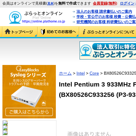
会員はオンラインで見積書(
)を
無料で作成
できます
会員登録(無料)
ログイン
見本
法人のお客様 請求書払いのご案内
学校・官公庁のお客様 校費・公費
研究機関のお客様 科研費払いのご案
ホーム
>
Intel
>
Core
> BX80526C93325
Intel Pentium 3 933MHz
(BX80526C933256 (P3-93