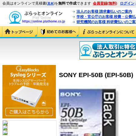
会員はオンラインで見積書(
)を
無料で作成
できます
会員登録(無料)
ログイン
見本
法人のお客様 請求書払いのご案内
学校・官公庁のお客様 校費・公費
研究機関のお客様 科研費払いのご案
SONY EPI-50B (EPI-50B)