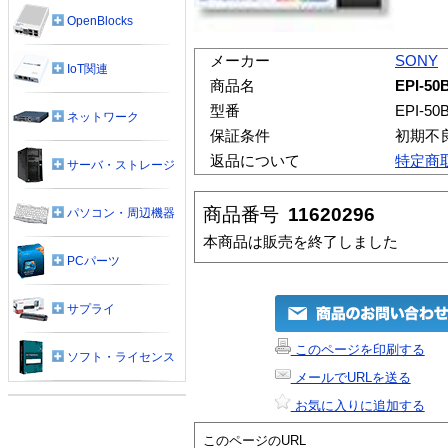
OpenBlocks
メーカー
SONY
IoT関連
商品名
EPI-50
型番
EPI-50
ネットワーク
保証条件
初期不
返品について
特定商
サーバ・ストレージ
商品番号
11620296
パソコン・周辺機器
本商品は販売を終了しました
PCパーツ
サプライ
このページを印刷する
ソフト・ライセンス
メールでURLを送る
お気に入りに追加する
このページのURL