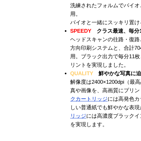
洗練されたフォルムでバイオ
用。
バイオと一緒にスッキリ置け
SPEEDY
クラス最速、毎分1
ヘッドスキャンの往路・復路
方向印刷システムと、合計7
用。ブラック出力で毎分11枚
リントを実現しました。
QUALITY
鮮やかな写真に迫
解像度は2400×1200dp
真や画像を、高画質にプリン
クカートリッジ
には高発色カ
しい普通紙でも鮮やかな表現
リッジ
には高濃度ブラックイ
を実現します。