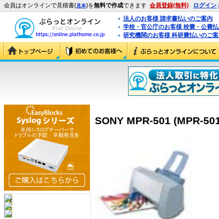
会員はオンラインで見積書(
)を
無料で作成
できます
会員登録(無料)
ログイン
見本
法人のお客様 請求書払いのご案内
学校・官公庁のお客様 校費・公費
研究機関のお客様 科研費払いのご案
SONY MPR-501 (MPR-501