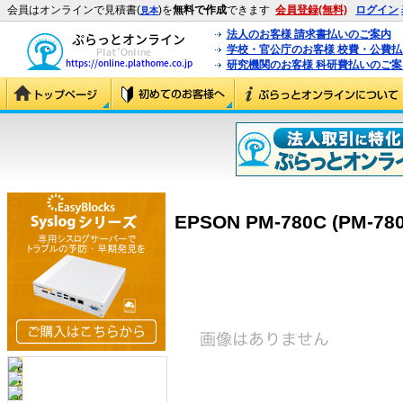
会員はオンラインで見積書(
)を
無料で作成
できます
会員登録(無料)
ログイン
見本
法人のお客様 請求書払いのご案内
学校・官公庁のお客様 校費・公費
研究機関のお客様 科研費払いのご案
EPSON PM-780C (PM-78