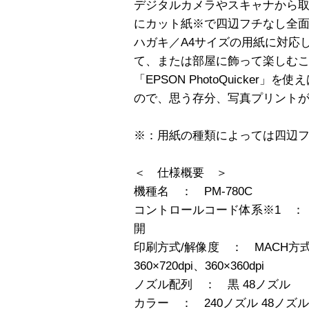
デジタルカメラやスキャナから
にカット紙※で四辺フチなし全
ハガキ／A4サイズの用紙に対応
て、または部屋に飾って楽しむ
「EPSON PhotoQuicke
ので、思う存分、写真プリント
※：用紙の種類によっては四辺
＜ 仕様概要 ＞
機種名 ： PM-780C
コントロールコード体系※1 ： 
開
印刷方式/解像度 ： MACH方式/144
360×720dpi、360×360dpi
ノズル配列 ： 黒 48ノズル
カラー ： 240ノズル 48ノズル