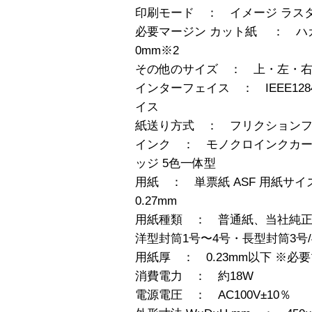
印刷モード ： イメージ ラス
必要マージン カット紙 ： ハ
0mm※2
その他のサイズ ： 上・左・右
インターフェイス ： IEEE1
イス
紙送り方式 ： フリクションフ
インク ： モノクロインクカ
ッジ 5色一体型
用紙 ： 単票紙 ASF 用紙サイズ
0.27mm
用紙種類 ： 普通紙、当社純
洋型封筒1号〜4号・長型封筒3号/
用紙厚 ： 0.23mm以下 ※
消費電力 ： 約18W
電源電圧 ： AC100V±10％