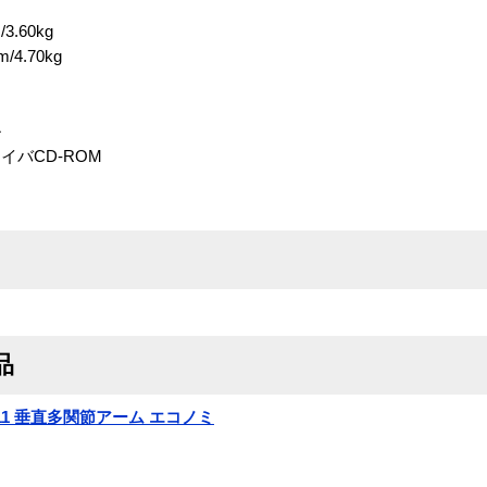
3.60kg
/4.70kg
ル
バCD-ROM
品
A-11 垂直多関節アーム エコノミ