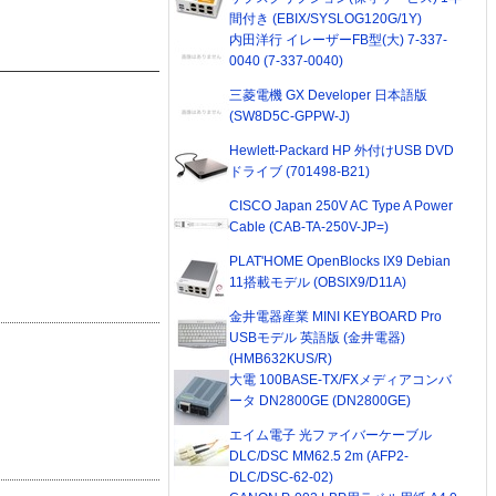
間付き (EBIX/SYSLOG120G/1Y)
内田洋行 イレーザーFB型(大) 7-337-
0040 (7-337-0040)
三菱電機 GX Developer 日本語版
(SW8D5C-GPPW-J)
Hewlett-Packard HP 外付けUSB DVD
ドライブ (701498-B21)
CISCO Japan 250V AC Type A Power
Cable (CAB-TA-250V-JP=)
PLAT'HOME OpenBlocks IX9 Debian
11搭載モデル (OBSIX9/D11A)
金井電器産業 MINI KEYBOARD Pro
USBモデル 英語版 (金井電器)
(HMB632KUS/R)
大電 100BASE-TX/FXメディアコンバ
ータ DN2800GE (DN2800GE)
エイム電子 光ファイバーケーブル
DLC/DSC MM62.5 2m (AFP2-
DLC/DSC-62-02)