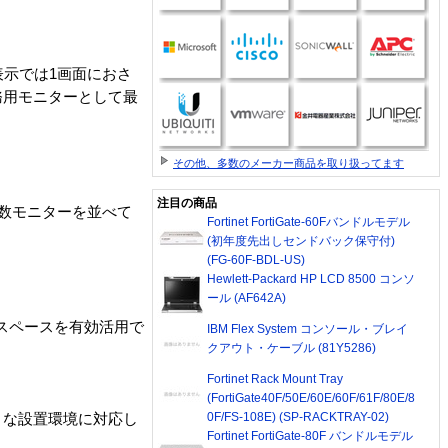
示では1画面におさ
務用モニターとして最
その他、多数のメーカー商品を取り扱ってます
注目の商品
複数モニターを並べて
Fortinet FortiGate-60Fバンドルモデル
(初年度先出しセンドバック保守付)
(FG-60F-BDL-US)
Hewlett-Packard HP LCD 8500 コンソ
ール (AF642A)
スペースを有効活用で
IBM Flex System コンソール・ブレイ
クアウト・ケーブル (81Y5286)
Fortinet Rack Mount Tray
(FortiGate40F/50E/60E/60F/61F/80E/8
0F/FS-108E) (SP-RACKTRAY-02)
々な設置環境に対応し
Fortinet FortiGate-80F バンドルモデル