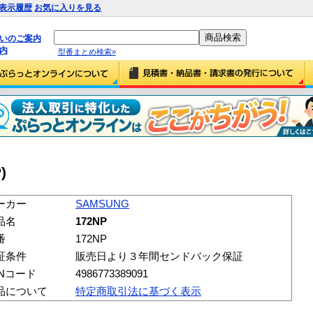
表示履歴
お気に入りを見る
払いのご案内
内
型番まとめ検索»
)
ーカー
SAMSUNG
品名
172NP
番
172NP
証条件
販売日より３年間センドバック保証
ANコード
4986773389091
品について
特定商取引法に基づく表示