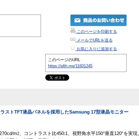
このページを印刷する
メールでURLを送る
お気に入りに追加する
このページのURL
https://plth.me/11601245
トTFT液晶パネルを採用したSamsung 17型液晶モニター
0cd/m
、コントラスト比450:1、視野角水平150°垂直120°を実
2