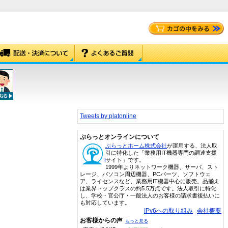
Tweets by platonline
ぷらっとオンラインについて
ぷらっとホーム株式会社
が運用する、法人取
引に特化した「業務用IT機器専門の調達支援
サイト」です。
1999年よりネットワーク機器、サーバ、スト
レージ、パソコン周辺機器、PCパーツ、ソフトウェ
ア、ライセンスなど、業務用IT機器中心に販売。品揃え
は業界トップクラスの約5.5万点です。法人取引に特化
し、学校・官公庁・一般法人のお客様の請求書後払いに
も対応しています。
IPv6への取り組み
会社概要
お客様からの声
もっと見る