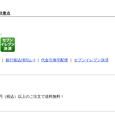
注意点
す。
｜
銀行振込(前払い)
｜
代金引換宅配便
｜
セブンイレブン決済
00円（税込）以上のご注文で送料無料！