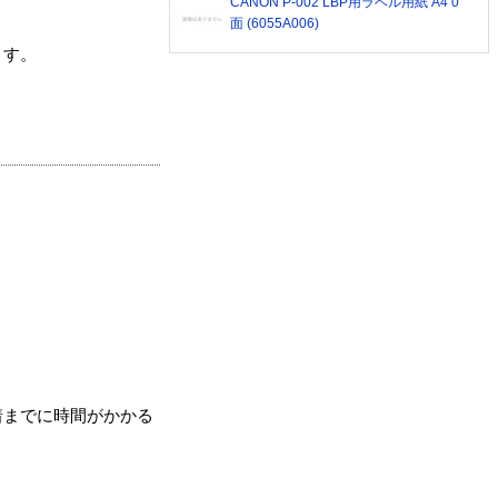
CANON P-002 LBP用ラベル用紙 A4 0
面 (6055A006)
ます。
着までに時間がかかる