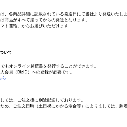
ては、各商品詳細に記載されている発送日にて当社より発送いたし
送は商品がすべて揃ってからの発送となります。
ヤマト運輸」からお選びいただけます
ついて
つでもオンライン見積書を発行することができます。
会員（BizID）への登録が必要です。
ちら
ましては、ご注文後に別途郵送しております。
のため、ご注文日時（土日祝にかかる場合等）によりましては、到