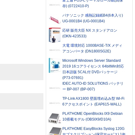
富士通 POS-Cサーマルロール紙(高保
存) (0722410-P)
パナソニック 感熱記録紙B4(6本入り)
UG-0001B4 (UG-0001B4)
応研 販売大臣 NX スタンドアロン
(OKN-423533)
大電 環境対応 1000BASE-T/X メディ
アコンバータ (DN1800SG2E)
Microsoft Windows Server Standard
2019 16コアライセンス 64bitWin対応
日本語版 5CAL付 DVDパッケージ
(P73-07691)
IDEC AUTO-ID SOLUTIONS バッテリ
ー BP-007 (BP-007)
TP-Link AX1800 壁面埋め込み型 Wi-Fi
6アクセスポイント (EAP615-WALL)
PLAT'HOME OpenBlocks IX9 Debian
10搭載モデル (OBSIX9/D10A)
PLAT'HOME EasyBlocks Syslog 120G
サブスクリプション(保守サービス) 1年