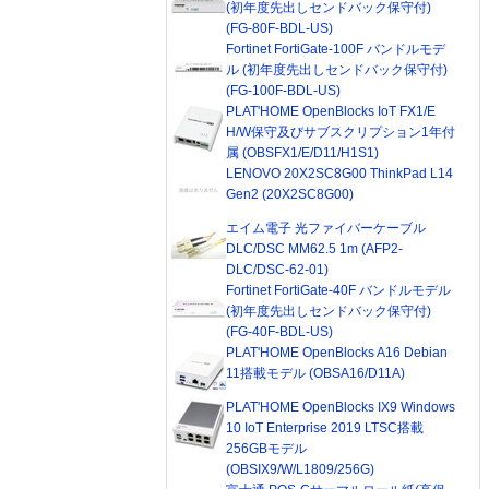
(初年度先出しセンドバック保守付)
(FG-80F-BDL-US)
Fortinet FortiGate-100F バンドルモデ
ル (初年度先出しセンドバック保守付)
(FG-100F-BDL-US)
PLAT'HOME OpenBlocks IoT FX1/E
H/W保守及びサブスクリプション1年付
属 (OBSFX1/E/D11/H1S1)
LENOVO 20X2SC8G00 ThinkPad L14
Gen2 (20X2SC8G00)
エイム電子 光ファイバーケーブル
DLC/DSC MM62.5 1m (AFP2-
DLC/DSC-62-01)
Fortinet FortiGate-40F バンドルモデル
(初年度先出しセンドバック保守付)
(FG-40F-BDL-US)
PLAT'HOME OpenBlocks A16 Debian
11搭載モデル (OBSA16/D11A)
PLAT'HOME OpenBlocks IX9 Windows
10 IoT Enterprise 2019 LTSC搭載
256GBモデル
(OBSIX9/W/L1809/256G)