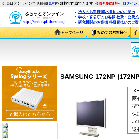
会員はオンラインで見積書(
)を
無料で作成
できます
会員登録(無料)
ログイン
見本
法人のお客様 請求書払いのご案内
学校・官公庁のお客様 校費・公費
研究機関のお客様 科研費払いのご案
SAMSUNG 172NP (172NP
メ
商
型
保
J
返