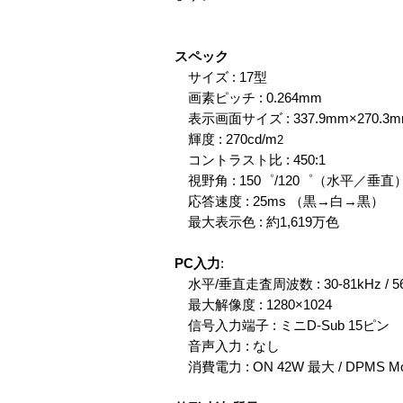
スペック
サイズ : 17型
画素ピッチ : 0.264mm
表示画面サイズ : 337.9mm×270.3
輝度 : 270cd/m
2
コントラスト比 : 450:1
視野角 : 150゜/120゜（水平／垂直
応答速度 : 25ms （黒→白→黒）
最大表示色 : 約1,619万色
PC入力
:
水平/垂直走査周波数 : 30-81kHz / 56
最大解像度 : 1280×1024
信号入力端子 : ミニD-Sub 15ピン
音声入力 : なし
消費電力 : ON 42W 最大 / DPMS M