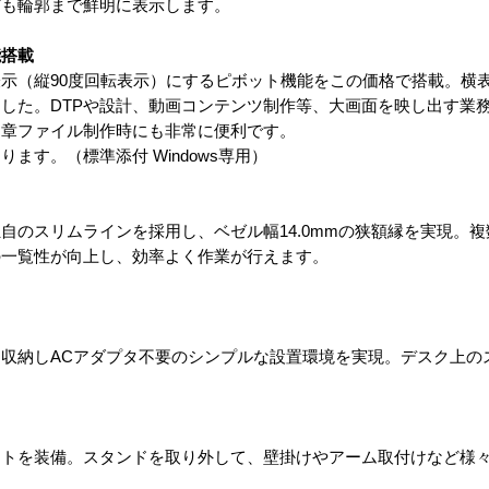
ども輪郭まで鮮明に表示します。
能搭載
（縦90度回転表示）にするピボット機能をこの価格で搭載。横表
した。DTPや設計、動画コンテンツ制作等、大画面を映し出す業
文章ファイル制作時にも非常に便利です。
す。（標準添付 Windows専用）
のスリムラインを採用し、ベゼル幅14.0mmの狭額縁を実現。
の一覧性が向上し、効率よく作業が行えます。
収納しACアダプタ不要のシンプルな設置環境を実現。デスク上の
ウントを装備。スタンドを取り外して、壁掛けやアーム取付けなど様