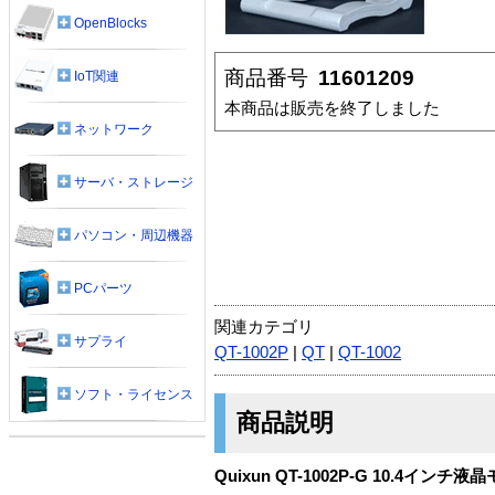
OpenBlocks
商品番号
11601209
IoT関連
本商品は販売を終了しました
ネットワーク
サーバ・ストレージ
パソコン・周辺機器
PCパーツ
関連カテゴリ
サプライ
QT-1002P
|
QT
|
QT-1002
ソフト・ライセンス
商品説明
Quixun QT-1002P-G 10.4インチ液