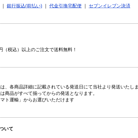
｜
銀行振込(前払い)
｜
代金引換宅配便
｜
セブンイレブン決済
00円（税込）以上のご注文で送料無料！
ては、各商品詳細に記載されている発送日にて当社より発送いたし
送は商品がすべて揃ってからの発送となります。
ヤマト運輸」からお選びいただけます
ついて