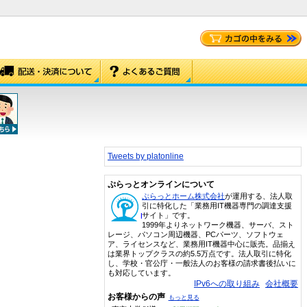
Tweets by platonline
ぷらっとオンラインについて
ぷらっとホーム株式会社
が運用する、法人取
引に特化した「業務用IT機器専門の調達支援
サイト」です。
1999年よりネットワーク機器、サーバ、スト
レージ、パソコン周辺機器、PCパーツ、ソフトウェ
ア、ライセンスなど、業務用IT機器中心に販売。品揃え
は業界トップクラスの約5.5万点です。法人取引に特化
し、学校・官公庁・一般法人のお客様の請求書後払いに
も対応しています。
IPv6への取り組み
会社概要
お客様からの声
もっと見る