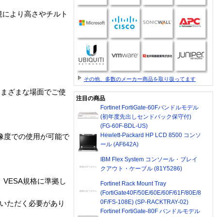
境により高さやチルト
その他、多数のメーカー商品を取り扱ってます
さまざまな場面でご使
注目の商品
Fortinet FortiGate-60Fバンドルモデル
(初年度先出しセンドバック保守付)
(FG-60F-BDL-US)
Hewlett-Packard HP LCD 8500 コンソ
解像度での使用が可能で
ール (AF642A)
IBM Flex System コンソール・ブレイ
クアウト・ケーブル (81Y5286)
VESA規格に準拠し
Fortinet Rack Mount Tray
(FortiGate40F/50E/60E/60F/61F/80E/8
0F/FS-108E) (SP-RACKTRAY-02)
ていただく必要があり
Fortinet FortiGate-80F バンドルモデル