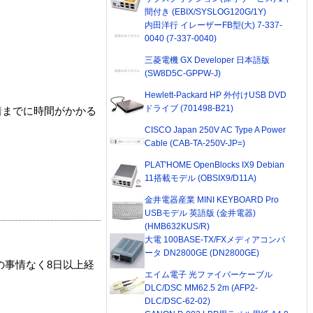
間付き (EBIX/SYSLOG120G/1Y)
内田洋行 イレーザーFB型(大) 7-337-
0040 (7-337-0040)
三菱電機 GX Developer 日本語版
(SW8D5C-GPPW-J)
Hewlett-Packard HP 外付けUSB DVD
ドライブ (701498-B21)
着までに時間がかかる
CISCO Japan 250V AC Type A Power
Cable (CAB-TA-250V-JP=)
PLAT'HOME OpenBlocks IX9 Debian
11搭載モデル (OBSIX9/D11A)
金井電器産業 MINI KEYBOARD Pro
USBモデル 英語版 (金井電器)
(HMB632KUS/R)
大電 100BASE-TX/FXメディアコンバ
ータ DN2800GE (DN2800GE)
の事情なく8日以上経
エイム電子 光ファイバーケーブル
DLC/DSC MM62.5 2m (AFP2-
DLC/DSC-62-02)