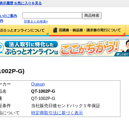
表示履歴
お気に入りを見る
払いのご案内
内
型番まとめ検索»
1002P-G)
ーカー
Quixun
品名
QT-1002P-G
番
QT-1002P-G
証条件
当社販売日後センドバック１年保証
品について
特定商取引法に基づく表示