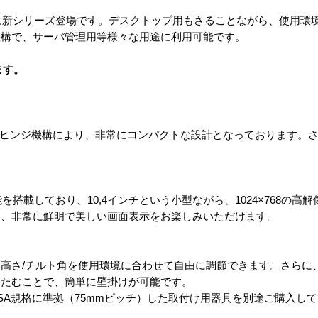
ニタに新シリーズ登場です。デスクトップ用もさることながら、使用環
機構で、サーバ管理用等様々な用途に利用可能です。
ます。
アルヒンジ機構により、非常にコンパクトな設計となっております。
を搭載しており、10,4インチという小型ながら、1024×768の高
て、非常に鮮明で美しい画面表示をお楽しみいただけます。
高さ/チルト角を使用環境に合わせて自由に調節できます。さらに、
たたむことで、簡単に壁掛けが可能です。
ESA規格に準拠（75mmピッチ）した取付け用器具を別途ご購入し