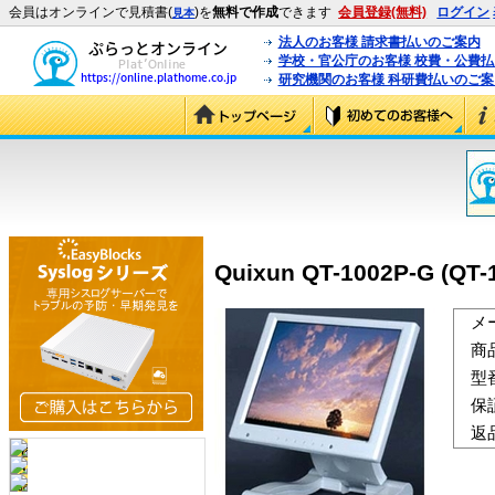
会員はオンラインで見積書(
)を
無料で作成
できます
会員登録(無料)
ログイン
見本
法人のお客様 請求書払いのご案内
学校・官公庁のお客様 校費・公費
研究機関のお客様 科研費払いのご案
Quixun QT-1002P-G (QT-
メ
商
型
保
返