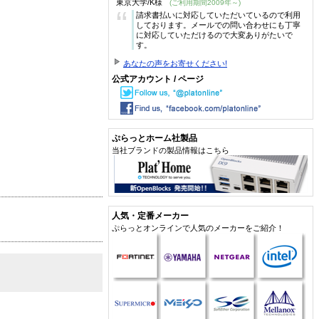
東京大学/K様
(ご利用期間2009年～)
“
請求書払いに対応していただいているので利用
しております。メールでの問い合わせにも丁寧
に対応していただけるので大変ありがたいで
す。
あなたの声をお寄せください!
公式アカウント / ページ
ぷらっとホーム社製品
当社ブランドの製品情報はこちら
人気・定番メーカー
ぷらっとオンラインで人気のメーカーをご紹介！