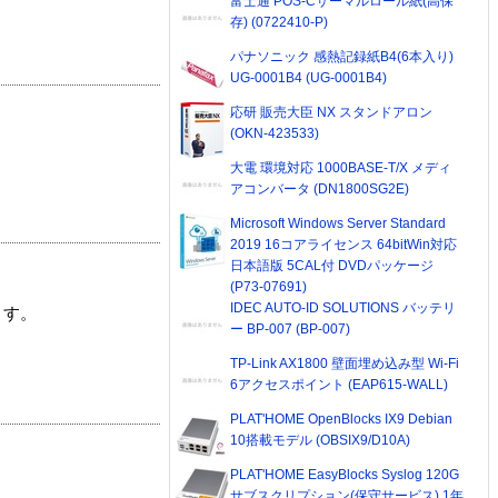
富士通 POS-Cサーマルロール紙(高保
存) (0722410-P)
パナソニック 感熱記録紙B4(6本入り)
UG-0001B4 (UG-0001B4)
応研 販売大臣 NX スタンドアロン
(OKN-423533)
大電 環境対応 1000BASE-T/X メディ
アコンバータ (DN1800SG2E)
Microsoft Windows Server Standard
2019 16コアライセンス 64bitWin対応
日本語版 5CAL付 DVDパッケージ
(P73-07691)
IDEC AUTO-ID SOLUTIONS バッテリ
ます。
ー BP-007 (BP-007)
TP-Link AX1800 壁面埋め込み型 Wi-Fi
6アクセスポイント (EAP615-WALL)
PLAT'HOME OpenBlocks IX9 Debian
10搭載モデル (OBSIX9/D10A)
PLAT'HOME EasyBlocks Syslog 120G
サブスクリプション(保守サービス) 1年