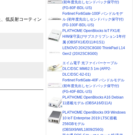
(初年度先出しセンドバック保守付)
(FG-80F-BDL-US)
Fortinet FortiGate-100F バンドルモデ
た、低反射コーティン
ル (初年度先出しセンドバック保守付)
(FG-100F-BDL-US)
PLAT'HOME OpenBlocks IoT FX1/E
H/W保守及びサブスクリプション1年付
属 (OBSFX1/E/D11/H1S1)
LENOVO 20X2SC8G00 ThinkPad L14
Gen2 (20X2SC8G00)
エイム電子 光ファイバーケーブル
DLC/DSC MM62.5 1m (AFP2-
DLC/DSC-62-01)
Fortinet FortiGate-40F バンドルモデル
(初年度先出しセンドバック保守付)
(FG-40F-BDL-US)
PLAT'HOME OpenBlocks A16 Debian
11搭載モデル (OBSA16/D11A)
PLAT'HOME OpenBlocks IX9 Windows
10 IoT Enterprise 2019 LTSC搭載
256GBモデル
(OBSIX9/W/L1809/256G)