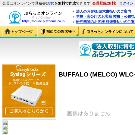
会員はオンラインで見積書(
)を
無料で作成
できます
会員登録(無料)
ログイン
見本
法人のお客様 請求書払いのご案内
学校・官公庁のお客様 校費・公費
研究機関のお客様 科研費払いのご案
BUFFALO (MELCO) WLC