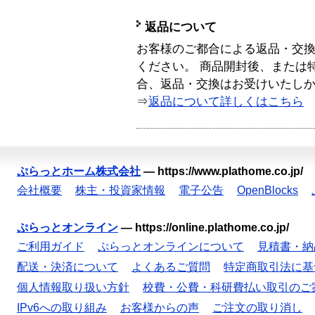
返品について
お客様のご都合による返品・交
ください。 商品開封後、または
合、返品・交換はお受けいたし
⇒
返品について詳しくはこちら
ぷらっとホーム株式会社
—
https://www.plathome.co.jp/
会社概要
株主・投資家情報
電子公告
OpenBlocks
ぷらっとオンライン
—
https://online.plathome.co.jp/
ご利用ガイド
ぷらっとオンラインについて
見積書・納
配送・決済について
よくあるご質問
特定商取引法に基
個人情報取り扱い方針
校費・公費・科研費払い取引のご
IPv6への取り組み
お客様からの声
ご注文の取り消し