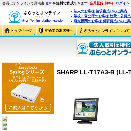
会員はオンラインで見積書(
)を
無料で作成
できます
会員登録(無料)
ログイン
見本
法人のお客様 請求書払いのご案内
学校・官公庁のお客様 校費・公費
研究機関のお客様 科研費払いのご案
SHARP LL-T17A3-B (LL-