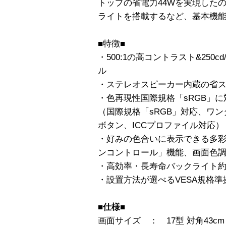
トップの省電力44Wを実現したの
ライトを搭載するなど、基本機
■特徴■
・500:1の高コントラスト&250c
ル
・ステレオスピーカー内蔵の省ス
・色再現性国際規格「sRGB」
（国際規格「sRGB」対応、ワン
ボタン、ICCプロファイル対応）
・好みの色合いに表示できる多
ンコントロール」機能、画面色調
・高効率・長寿命バックライト約50
・設置方法が選べるVESA規格
■仕様■
画面サイズ ： 17型 対角43cm