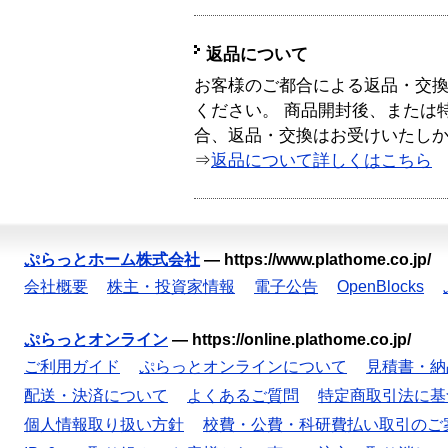
返品について
お客様のご都合による返品・交
ください。 商品開封後、または
合、返品・交換はお受けいたし
⇒
返品について詳しくはこちら
ぷらっとホーム株式会社
—
https://www.plathome.co.jp/
会社概要
株主・投資家情報
電子公告
OpenBlocks
ぷらっとオンライン
—
https://online.plathome.co.jp/
ご利用ガイド
ぷらっとオンラインについて
見積書・納
配送・決済について
よくあるご質問
特定商取引法に基
個人情報取り扱い方針
校費・公費・科研費払い取引のご