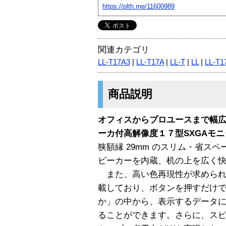
https://plth.me/11600989
関連カテゴリ
LL-T17A3
|
LL-T17A
|
LL-T
|
LL
|
LL-T1
商品説明
オフィスからプロユースまで幅
ーカ付高解像度１７型SXGAモニ
狭額縁 29mm のスリム・省ス
ピーカーを内蔵、机の上を広く
また、高い色再現性が求められる
載しており、ボタンを押すだけで
か」の中から、表示するデータ
ることができます。さらに、ス