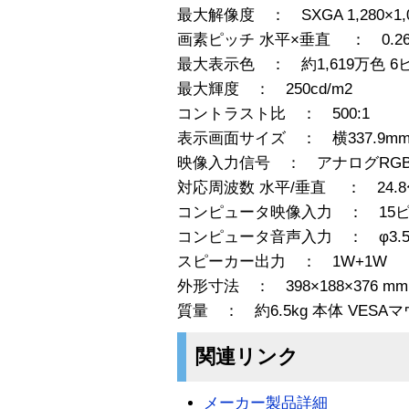
最大解像度 ： SXGA 1,280×1,
画素ピッチ 水平×垂直 ： 0.264
最大表示色 ： 約1,619万色 6
最大輝度 ： 250cd/m2
コントラスト比 ： 500:1
表示画面サイズ ： 横337.9mm×
映像入力信号 ： アナログRGB 0.7
対応周波数 水平/垂直 ： 24.8〜80
コンピュータ映像入力 ： 15ピン 
コンピュータ音声入力 ： φ3.
スピーカー出力 ： 1W+1W
外形寸法 ： 398×188×376 mm
質量 ： 約6.5kg 本体 VES
関連リンク
メーカー製品詳細