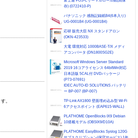
富士通 POS-Cサーマルロール紙(高保
存) (0722410-P)
パナソニック 感熱記録紙B4(6本入り)
UG-0001B4 (UG-0001B4)
応研 販売大臣 NX スタンドアロン
(OKN-423533)
大電 環境対応 1000BASE-T/X メディ
アコンバータ (DN1800SG2E)
Microsoft Windows Server Standard
2019 16コアライセンス 64bitWin対応
日本語版 5CAL付 DVDパッケージ
(P73-07691)
IDEC AUTO-ID SOLUTIONS バッテリ
ー BP-007 (BP-007)
TP-Link AX1800 壁面埋め込み型 Wi-Fi
ます。
6アクセスポイント (EAP615-WALL)
PLAT'HOME OpenBlocks IX9 Debian
10搭載モデル (OBSIX9/D10A)
PLAT'HOME EasyBlocks Syslog 120G
サブスクリプション(保守サービス) 1年