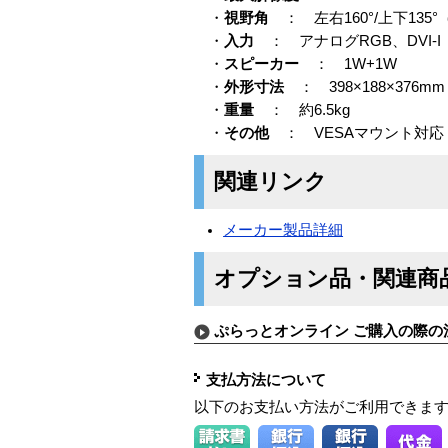
・
視野角
： 左右160°/上下135
・
入力
： アナログRGB、DVI-I
・
スピーカー
： 1W+1W
・
外形寸法
： 398×188×376mm
・
重量
： 約6.5kg
・
その他
： VESAマウント対応
関連リンク
メーカー製品詳細
オプション品・関連商
ぷらっとオンライン ご購入の際の
支払方法について
以下のお支払い方法がご利用できま