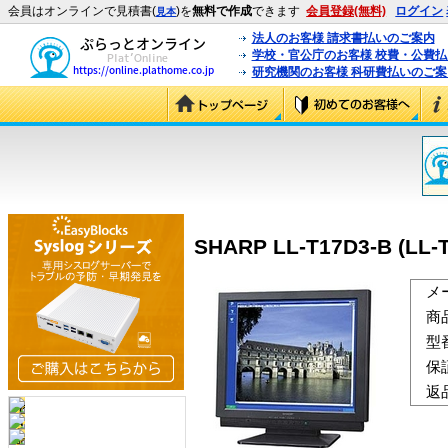
会員はオンラインで見積書(
)を
無料で作成
できます
会員登録(無料)
ログイン
見本
法人のお客様 請求書払いのご案内
学校・官公庁のお客様 校費・公費
研究機関のお客様 科研費払いのご案
SHARP LL-T17D3-B (LL-
メ
商
型
保
返