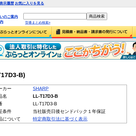
表示履歴
お気に入りを見る
払いのご案内
内
型番まとめ検索»
T17D3-B)
ーカー
SHARP
品名
LL-T17D3-B
番
LL-T17D3-B
証条件
当社販売日後センドバック１年保証
品について
特定商取引法に基づく表示