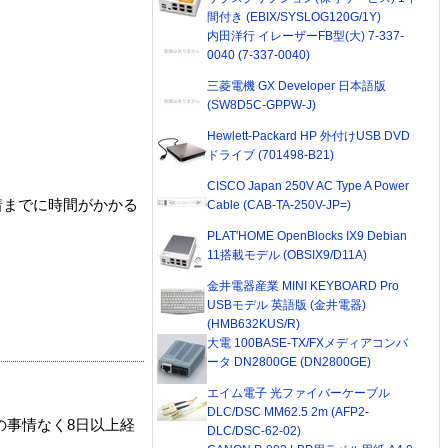
間付き (EBIX/SYSLOG120G/1Y)
内田洋行 イレーザーFB型(大) 7-337-
0040 (7-337-0040)
三菱電機 GX Developer 日本語版
(SW8D5C-GPPW-J)
Hewlett-Packard HP 外付けUSB DVD
ドライブ (701498-B21)
CISCO Japan 250V AC Type A Power
着までに時間がかかる
Cable (CAB-TA-250V-JP=)
PLAT'HOME OpenBlocks IX9 Debian
11搭載モデル (OBSIX9/D11A)
金井電器産業 MINI KEYBOARD Pro
USBモデル 英語版 (金井電器)
(HMB632KUS/R)
大電 100BASE-TX/FXメディアコンバ
ータ DN2800GE (DN2800GE)
エイム電子 光ファイバーケーブル
DLC/DSC MM62.5 2m (AFP2-
の事情なく8日以上経
DLC/DSC-62-02)