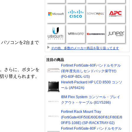
、パソコンを2台まで
その他、多数のメーカー商品を取り扱ってます
注目の商品
Fortinet FortiGate-60Fバンドルモデル
す。さらに、ボタンを
(初年度先出しセンドバック保守付)
に切り替えられます。
(FG-60F-BDL-US)
Hewlett-Packard HP LCD 8500 コンソ
ール (AF642A)
IBM Flex System コンソール・ブレイ
クアウト・ケーブル (81Y5286)
Fortinet Rack Mount Tray
(FortiGate40F/50E/60E/60F/61F/80E/8
0F/FS-108E) (SP-RACKTRAY-02)
Fortinet FortiGate-80F バンドルモデル