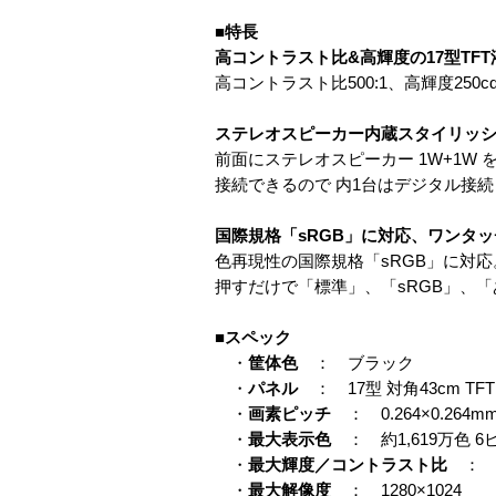
■特長
高コントラスト比&高輝度の17型TF
高コントラスト比500:1、高輝度25
ステレオスピーカー内蔵スタイリッシ
前面にステレオスピーカー 1W+1
接続できるので 内1台はデジタル接
国際規格「sRGB」に対応、ワンタ
色再現性の国際規格「sRGB」に対
押すだけで「標準」、「sRGB」、
■スペック
・
筐体色
： ブラック
・
パネル
： 17型 対角43cm T
・
画素ピッチ
： 0.264×0.264m
・
最大表示色
： 約1,619万色 6
・
最大輝度／コントラスト比
： 25
・
最大解像度
： 1280×1024