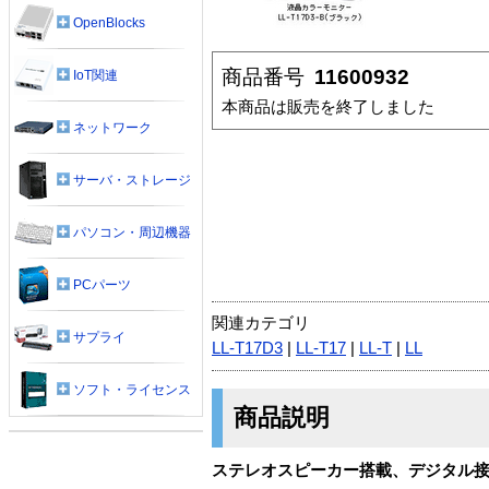
OpenBlocks
商品番号
11600932
IoT関連
本商品は販売を終了しました
ネットワーク
サーバ・ストレージ
パソコン・周辺機器
PCパーツ
関連カテゴリ
サプライ
LL-T17D3
|
LL-T17
|
LL-T
|
LL
ソフト・ライセンス
商品説明
ステレオスピーカー搭載、デジタル接続