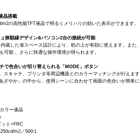
T液晶搭載
0cd/m2の高性能TFT液晶で明るくメリハリの効いた表示ができます。
ュ狭額縁デザイン&パソコン2台の接続が可能
W を内蔵した省スペース設計により、机の上が有効に使えます。また
続も可能 、さらに快適な操作環境が得られます。
ッチで色合いが切り替えられる「MODE」ボタン
応。スキャナ、プリンタ等周辺機器とのカラーマッチングが行えま
「あざやか」の中から、使用シーンに合わせて画面の色合いが簡単
FTカラー液晶
m
ビット+FRC
0cd/m2／500:1