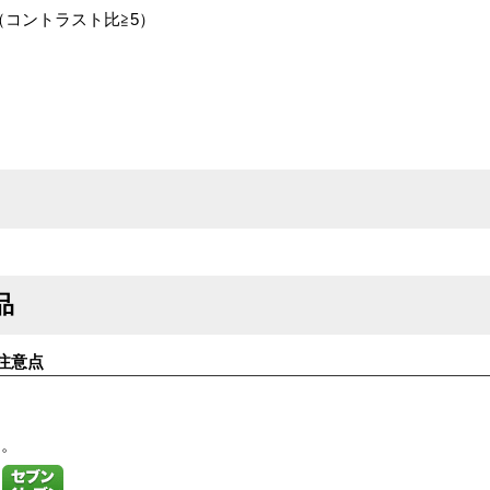
°（コントラスト比≧5）
品
注意点
す。