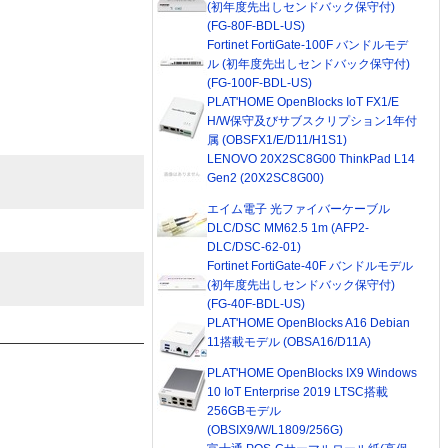
(初年度先出しセンドバック保守付)
(FG-80F-BDL-US)
Fortinet FortiGate-100F バンドルモデ
ル (初年度先出しセンドバック保守付)
(FG-100F-BDL-US)
PLAT'HOME OpenBlocks IoT FX1/E
H/W保守及びサブスクリプション1年付
属 (OBSFX1/E/D11/H1S1)
LENOVO 20X2SC8G00 ThinkPad L14
Gen2 (20X2SC8G00)
エイム電子 光ファイバーケーブル
DLC/DSC MM62.5 1m (AFP2-
DLC/DSC-62-01)
Fortinet FortiGate-40F バンドルモデル
(初年度先出しセンドバック保守付)
(FG-40F-BDL-US)
PLAT'HOME OpenBlocks A16 Debian
11搭載モデル (OBSA16/D11A)
PLAT'HOME OpenBlocks IX9 Windows
10 IoT Enterprise 2019 LTSC搭載
256GBモデル
(OBSIX9/W/L1809/256G)