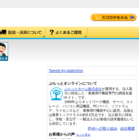
Tweets by platonline
ぷらっとオンラインについて
ぷらっとホーム株式会社
が運用する、法人取
引に特化した「業務用IT機器専門の調達支援
サイト」です。
1999年よりネットワーク機器、サーバ、スト
レージ、パソコン周辺機器、PCパーツ、ソフトウェ
ア、ライセンスなど、業務用IT機器中心に販売。品揃え
は業界トップクラスの約5.5万点です。法人取引に特化
し、学校・官公庁・一般法人のお客様の請求書後払いに
も対応しています。
IPv6への取り組み
会社概要
お客様からの声
もっと見る