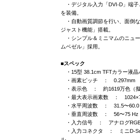
・デジタル入力「DVI-D」端
を装備。
・自動画質調節を行い、面倒な
ジャスト機能」搭載。
・シンプル＆ミニマムのニュー
ムベゼル」採用。
■スペック
・15型 38.1cm TFTカラー液
・画素ピッチ ： 0.297mm
・表示色 ： 約1619万色（
・最大表示画素数 ： 1024×7
・水平周波数 ： 31.5〜60.0 
・垂直周波数 ： 56〜75 Hz
・入力信号 ： アナログRGB
・入力コネクタ ： ミニD-Sub1
ル