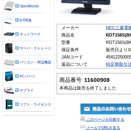
OpenBlocks
IoT関連
メーカー
NEC三菱電
ネットワーク
商品名
RDT156S(B
型番
RDT156S(B
サーバ・ストレージ
保証条件
販売日より1
JANコード
4541225000
パソコン・周辺機器
返品について
特定商取引
PCパーツ
商品番号
11600908
本商品は販売を終了しました
サプライ
ソフト・ライセンス
このページを印刷する
メールでURLを送る