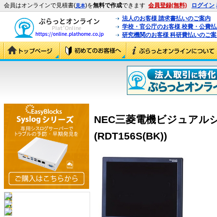
会員はオンラインで見積書(
)を
無料で作成
できます
会員登録(無料)
ログイン
見本
法人のお客様 請求書払いのご案内
学校・官公庁のお客様 校費・公費
研究機関のお客様 科研費払いのご案
NEC三菱電機ビジュアルシステ
(RDT156S(BK))