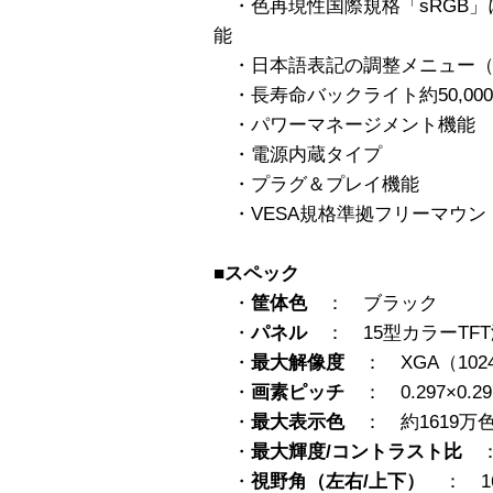
・色再現性国際規格「sRGB」
能
・日本語表記の調整メニュー（
・長寿命バックライト約50,00
・パワーマネージメント機能
・電源内蔵タイプ
・プラグ＆プレイ機能
・VESA規格準拠フリーマウン
■スペック
・
筐体色
： ブラック
・
パネル
： 15型カラーTF
・
最大解像度
： XGA（1024
・
画素ピッチ
： 0.297×0.2
・
最大表示色
： 約1619万
・
最大輝度/コントラスト比
： 
・
視野角（左右/上下）
： 160