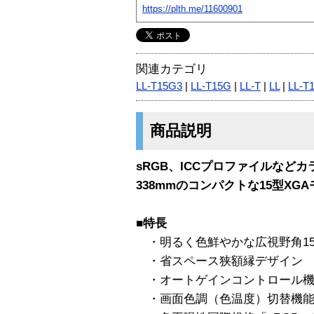
https://plth.me/11600901
関連カテゴリ
LL-T15G3
|
LL-T15G
|
LL-T
|
LL
|
LL-T
商品説明
sRGB、ICCプロファイルなど
338mmのコンパクトな15型XGAモ
■特長
・明るく色鮮やかな広視野角15
・省スペース狭額縁デザイン
・オートゲインコントロール機
・画面色調（色温度）切替機