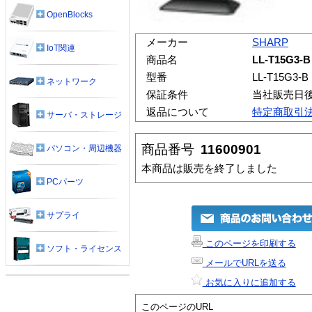
OpenBlocks
メーカー
SHARP
IoT関連
商品名
LL-T15G3-B
型番
LL-T15G3-B
ネットワーク
保証条件
当社販売日
返品について
特定商取引
サーバ・ストレージ
商品番号
11600901
パソコン・周辺機器
本商品は販売を終了しました
PCパーツ
サプライ
このページを印刷する
ソフト・ライセンス
メールでURLを送る
お気に入りに追加する
このページのURL