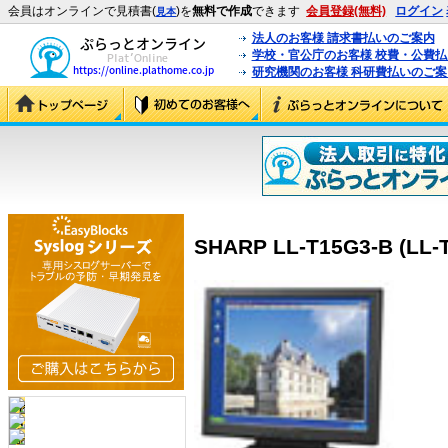
会員はオンラインで見積書(
)を
無料で作成
できます
会員登録(無料)
ログイン
見本
法人のお客様 請求書払いのご案内
学校・官公庁のお客様 校費・公費
研究機関のお客様 科研費払いのご案
SHARP LL-T15G3-B (LL-