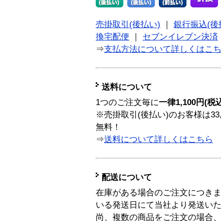
売掛取引(後払い)
｜
銀行振込(後
換宅配便
｜
セブンイレブン決済
⇒
支払方法について詳しくはこ
送料について
1つのご注文毎に
一律1,100円(税
※売掛取引(後払い)のお客様は33
無料！
⇒
送料について詳しくはこちら
配送について
在庫がある場合のご注文につき
いる発送日にて当社より発送い
尚、複数の商品をご注文の場合