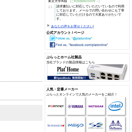
東京大学/K様
(ご利用期間2009年～)
“
請求書払いに対応していただいているので利用
しております。メールでの問い合わせにも丁寧
に対応していただけるので大変ありがたいで
す。
あなたの声をお寄せください!
公式アカウント / ページ
ぷらっとホーム社製品
当社ブランドの製品情報はこちら
人気・定番メーカー
ぷらっとオンラインで人気のメーカーをご紹介！