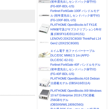
(初年度先出しセンドバック保守付)
(FG-80F-BDL-US)
Fortinet FortiGate-100F バンドルモデ
ル (初年度先出しセンドバック保守付)
(FG-100F-BDL-US)
PLAT'HOME OpenBlocks IoT FX1/E
H/W保守及びサブスクリプション1年付
属 (OBSFX1/E/D11/H1S1)
LENOVO 20X2SC8G00 ThinkPad L14
Gen2 (20X2SC8G00)
エイム電子 光ファイバーケーブル
DLC/DSC MM62.5 1m (AFP2-
DLC/DSC-62-01)
Fortinet FortiGate-40F バンドルモデル
(初年度先出しセンドバック保守付)
(FG-40F-BDL-US)
PLAT'HOME OpenBlocks A16 Debian
11搭載モデル (OBSA16/D11A)
PLAT'HOME OpenBlocks IX9 Windows
10 IoT Enterprise 2019 LTSC搭載
256GBモデル
(OBSIX9/W/L1809/256G)