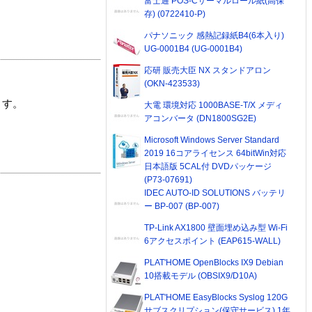
富士通 POS-Cサーマルロール紙(高保
存) (0722410-P)
パナソニック 感熱記録紙B4(6本入り)
UG-0001B4 (UG-0001B4)
応研 販売大臣 NX スタンドアロン
(OKN-423533)
ます。
大電 環境対応 1000BASE-T/X メディ
アコンバータ (DN1800SG2E)
Microsoft Windows Server Standard
2019 16コアライセンス 64bitWin対応
日本語版 5CAL付 DVDパッケージ
(P73-07691)
IDEC AUTO-ID SOLUTIONS バッテリ
ー BP-007 (BP-007)
TP-Link AX1800 壁面埋め込み型 Wi-Fi
6アクセスポイント (EAP615-WALL)
PLAT'HOME OpenBlocks IX9 Debian
10搭載モデル (OBSIX9/D10A)
PLAT'HOME EasyBlocks Syslog 120G
サブスクリプション(保守サービス) 1年