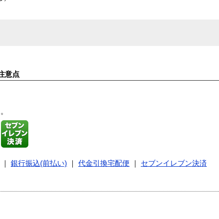
注意点
す。
｜
銀行振込(前払い)
｜
代金引換宅配便
｜
セブンイレブン決済