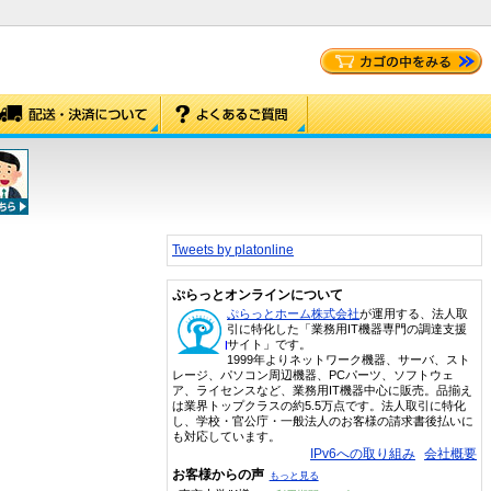
Tweets by platonline
ぷらっとオンラインについて
ぷらっとホーム株式会社
が運用する、法人取
引に特化した「業務用IT機器専門の調達支援
サイト」です。
1999年よりネットワーク機器、サーバ、スト
レージ、パソコン周辺機器、PCパーツ、ソフトウェ
ア、ライセンスなど、業務用IT機器中心に販売。品揃え
は業界トップクラスの約5.5万点です。法人取引に特化
し、学校・官公庁・一般法人のお客様の請求書後払いに
も対応しています。
IPv6への取り組み
会社概要
お客様からの声
もっと見る