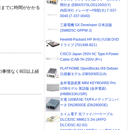
間付き (EBIX/SYSLOG120G/1Y)
着までに時間がかかる
内田洋行 イレーザーFB型(大) 7-337-
0040 (7-337-0040)
三菱電機 GX Developer 日本語版
(SW8D5C-GPPW-J)
Hewlett-Packard HP 外付けUSB DVD
ドライブ (701498-B21)
CISCO Japan 250V AC Type A Power
Cable (CAB-TA-250V-JP=)
PLAT'HOME OpenBlocks IX9 Debian
の事情なく8日以上経
11搭載モデル (OBSIX9/D11A)
金井電器産業 MINI KEYBOARD Pro
USBモデル 英語版 (金井電器)
(HMB632KUS/R)
大電 100BASE-TX/FXメディアコンバ
ータ DN2800GE (DN2800GE)
エイム電子 光ファイバーケーブル
DLC/DSC MM62.5 2m (AFP2-
DLC/DSC-62-02)