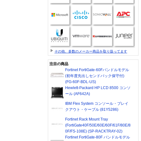
その他、多数のメーカー商品を取り扱ってます
注目の商品
Fortinet FortiGate-60Fバンドルモデル
(初年度先出しセンドバック保守付)
(FG-60F-BDL-US)
Hewlett-Packard HP LCD 8500 コンソ
ール (AF642A)
IBM Flex System コンソール・ブレイ
クアウト・ケーブル (81Y5286)
Fortinet Rack Mount Tray
(FortiGate40F/50E/60E/60F/61F/80E/8
0F/FS-108E) (SP-RACKTRAY-02)
Fortinet FortiGate-80F バンドルモデル