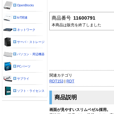
OpenBlocks
商品番号
11600791
IoT関連
本商品は販売を終了しました
ネットワーク
サーバ・ストレージ
パソコン・周辺機器
PCパーツ
関連カテゴリ
サプライ
RDT153
|
RDT
ソフト・ライセンス
商品説明
画面が見やすいスリムベゼル採用。