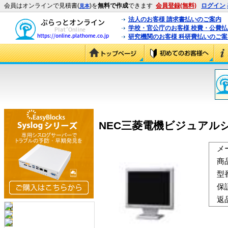
会員はオンラインで見積書(
)を
無料で作成
できます
会員登録(無料)
ログイン
見本
法人のお客様 請求書払いのご案内
学校・官公庁のお客様 校費・公費
研究機関のお客様 科研費払いのご案
NEC三菱電機ビジュアルシステ
メ
商
型
保
返