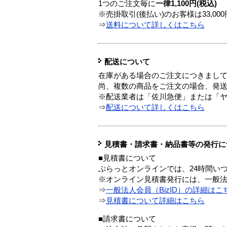
1つのご注文毎に
一律1,100円(税込)
※売掛取引(後払い)のお客様は33,0
⇒
送料について詳しくはこちら
配送について
在庫がある場合のご注文につきまし
尚、複数の商品をご注文の場合、発
※配送業者は「佐川急便」または「
⇒
配送について詳しくはこちら
見積書・請求書・納品書等の発行に
■見積書について
ぷらっとオンラインでは、24時間い
※オンライン見積書発行には、一般法人
⇒
一般法人会員（BizID）の詳細はこ
⇒
見積書について詳細はこちら
■請求書について