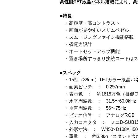
高性能TFT液晶パネル搭載により、高
■特長
・高輝度・高コントラスト
・画面が見やすいスリムベゼル
・スムージングファイン機能搭載
・省電力設計
・オートセットアップ機能
・置き場所すっきり接続コードはス
■スペック
・15型（38cm）TFTカラー液晶パ
・画素ピッチ ： 0.297mm
・表示色 ： 約1619万色（擬似フ
・水平周波数 ： 31.5〜60.0kHz
・垂直周波数 ： 56〜75Hz
・ビデオ信号 ： アナログRGB
・入力コネクタ ： ミニD-SUB1
・外形寸法 ： W450×D198×H50
・重量 ： 約3.8kg（スタンド含