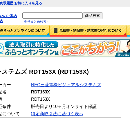
表示履歴
お気に入りを見る
払いのご案内
内
型番まとめ検索»
ムズ RDT153X (RDT153X)
ーカー
NEC三菱電機ビジュアルシステムズ
品名
RDT153X
番
RDT153X
証条件
販売日より10ヶ月オンサイト保証
品について
特定商取引法に基づく表示