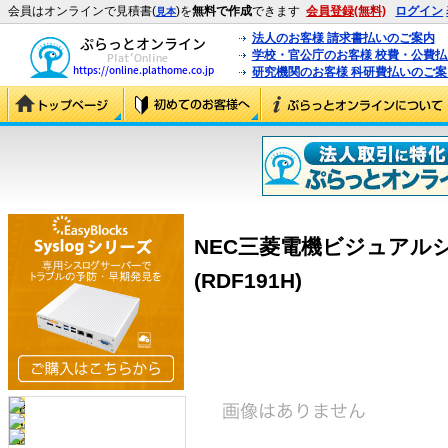
会員はオンラインで見積書(
)を
無料で作成
できます
会員登録(無料)
ログイン
見本
法人のお客様 請求書払いのご案内
学校・官公庁のお客様 校費・公費
研究機関のお客様 科研費払いのご案
NEC三菱電機ビジュアルシス
(RDF191H)