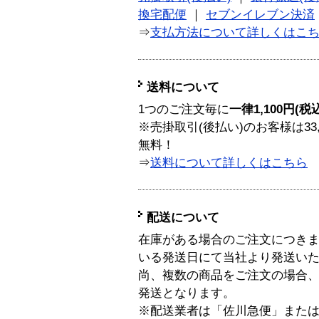
換宅配便
｜
セブンイレブン決済
⇒
支払方法について詳しくはこ
送料について
1つのご注文毎に
一律1,100円(税
※売掛取引(後払い)のお客様は33
無料！
⇒
送料について詳しくはこちら
配送について
在庫がある場合のご注文につき
いる発送日にて当社より発送い
尚、複数の商品をご注文の場合
発送となります。
※配送業者は「佐川急便」また