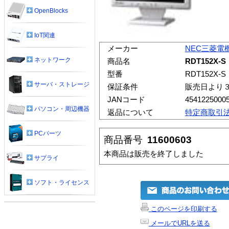
OpenBlocks
IoT関連
メーカー
NEC三菱電
ネットワーク
商品名
RDT152X-S
型番
RDT152X-S
サーバ・ストレージ
保証条件
販売日より
JANコード
4541225000
パソコン・周辺機器
返品について
特定商取引
PCパーツ
商品番号
11600603
本商品は販売を終了しました
サプライ
ソフト・ライセンス
このページを印刷する
メールでURLを送る