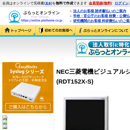
会員はオンラインで見積書(
)を
無料で作成
できます
会員登録(無料)
ログイン
見本
法人のお客様 請求書払いのご案内
学校・官公庁のお客様 校費・公費
研究機関のお客様 科研費払いのご案
NEC三菱電機ビジュアルシス
(RDT152X-S)