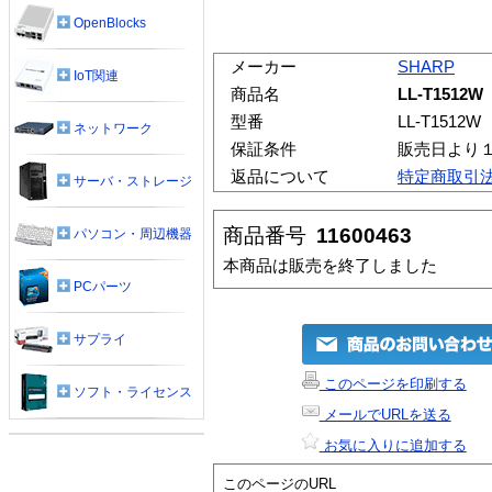
OpenBlocks
メーカー
SHARP
IoT関連
商品名
LL-T1512W
型番
LL-T1512W
ネットワーク
保証条件
販売日より
返品について
特定商取引
サーバ・ストレージ
商品番号
11600463
パソコン・周辺機器
本商品は販売を終了しました
PCパーツ
サプライ
このページを印刷する
ソフト・ライセンス
メールでURLを送る
お気に入りに追加する
このページのURL