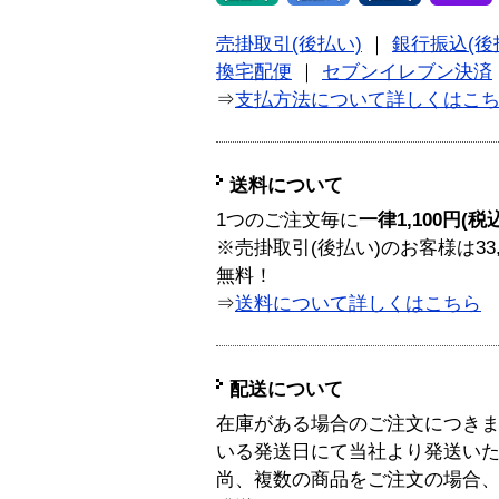
売掛取引(後払い)
｜
銀行振込(後
換宅配便
｜
セブンイレブン決済
⇒
支払方法について詳しくはこ
送料について
1つのご注文毎に
一律1,100円(税
※売掛取引(後払い)のお客様は33
無料！
⇒
送料について詳しくはこちら
配送について
在庫がある場合のご注文につき
いる発送日にて当社より発送い
尚、複数の商品をご注文の場合