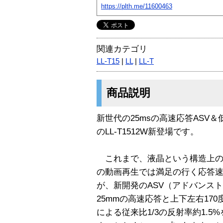
https://plth.me/11600463
関連カテゴリ
LL-T15
|
LL
|
LL-T
商品説明
新世代の25msの高速応答ASV
のLL-T1512W新登場です。
これまで、液晶という構造上の
の動画再生では満足の行く応答
が、新開発のASV（アドバンス
25mmの高速応答と上下左右17
による従来比1/3の反射率約1.