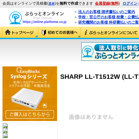
会員はオンラインで見積書(
)を
無料で作成
できます
会員登録(無料)
ログイン
見本
法人のお客様 請求書払いのご案内
学校・官公庁のお客様 校費・公費
研究機関のお客様 科研費払いのご案
SHARP LL-T1512W (LL-