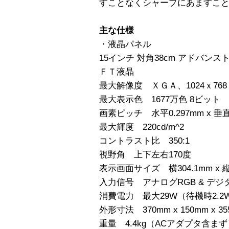
すことなくシャープにあますこ
主な仕様
・液晶パネル
15インチ 対角38cm アドバン
ＦＴ液晶
最大解像度 ＸＧＡ、1024ｘ768
最大表示色 1677万色 8ビット
画素ピッチ 水平0.297mm x 垂直
最大輝度 220cd/m^2
コントラスト比 350:1
視野角 上下左右170度
表示画面サイズ 横304.1mm x 縦
入力信号 アナログRGB & デジタル
消費電力 最大29W（待機時2.2
外形寸法 370mm x 150mm x 3
重量 4.4kg（ACアダプタ含まず