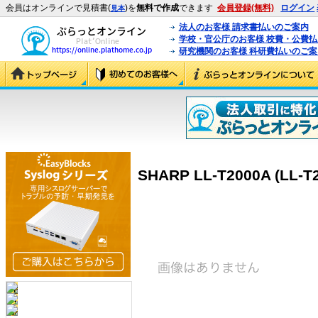
会員はオンラインで見積書(
)を
無料で作成
できます
会員登録(無料)
ログイン
見本
法人のお客様 請求書払いのご案内
学校・官公庁のお客様 校費・公費
研究機関のお客様 科研費払いのご案
SHARP LL-T2000A (LL-T