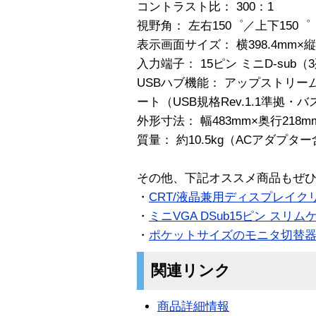
コントラスト比： 300：1
視野角： 左右150゜／上下150゜
表示画面サイズ： 横398.4mm×縦2
入力端子： 15ピン ミニD-sub（
USBハブ機能： アップストリー
ート（USB規格Rev.1.1準拠・
外形寸法： 幅483mm×奥行218m
質量： 約10.5kg（ACアダプタ
その他、下記オススメ商品もぜ
・
CRT/液晶兼用ディスプレイク
・
ミニVGA DSub15ピン スリムケ
・
ポケットサイズのモニタ切替
関連リンク
商品詳細情報