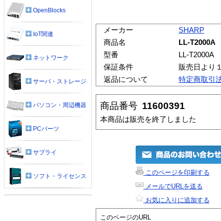
OpenBlocks
メーカー
SHARP
IoT関連
商品名
LL-T2000A
型番
LL-T2000A
ネットワーク
保証条件
販売日より
返品について
特定商取引
サーバ・ストレージ
商品番号
11600391
パソコン・周辺機器
本商品は販売を終了しました
PCパーツ
サプライ
このページを印刷する
ソフト・ライセンス
メールでURLを送る
お気に入りに追加する
このページのURL