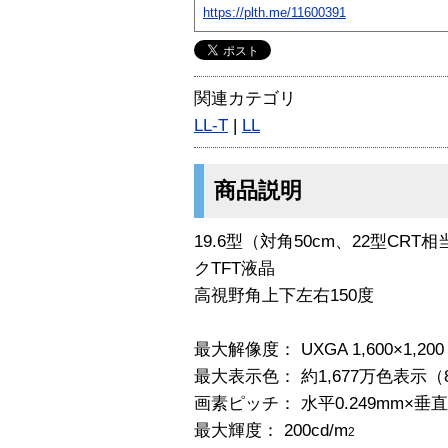
https://plth.me/11600391
関連カテゴリ
LL-T
|
LL
商品説明
19.6型（対角50cm、22型CR
クTFT液晶
高視野角上下左右150度
最大解像度： UXGA 1,600×1,2
最大表示色： 約1,677万色表示
画素ピッチ： 水平0.249mm×垂直0
最大輝度： 200cd/m
2