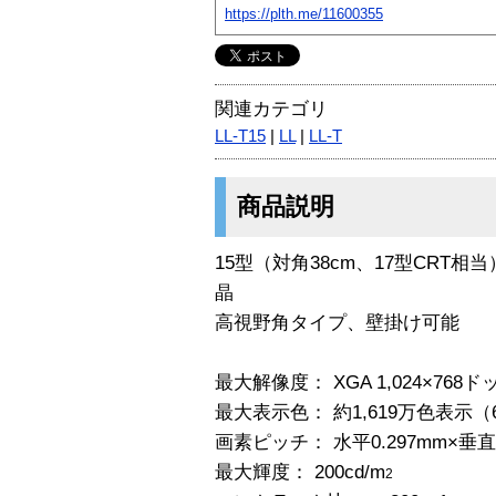
https://plth.me/11600355
関連カテゴリ
LL-T15
|
LL
|
LL-T
商品説明
15型（対角38cm、17型CRT相
晶
高視野角タイプ、壁掛け可能
最大解像度： XGA 1,024×768ド
最大表示色： 約1,619万色表示
画素ピッチ： 水平0.297mm×垂直0
最大輝度： 200cd/m
2