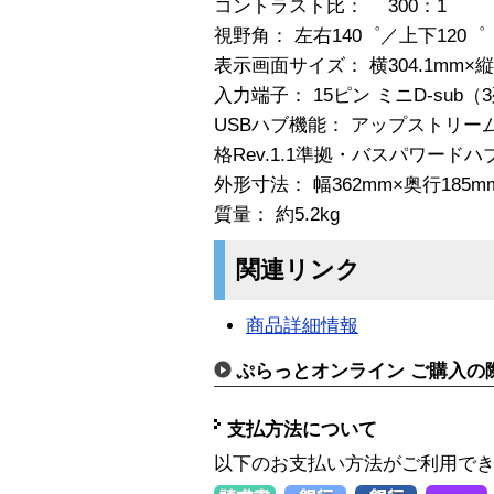
コントラスト比： 300：1
視野角： 左右140゜／上下120゜
表示画面サイズ： 横304.1mm×縦2
入力端子： 15ピン ミニD-sub
USBハブ機能： アップストリーム
格Rev.1.1準拠・バスパワードハ
外形寸法： 幅362mm×奥行185m
質量： 約5.2kg
関連リンク
商品詳細情報
ぷらっとオンライン ご購入の
支払方法について
以下のお支払い方法がご利用で