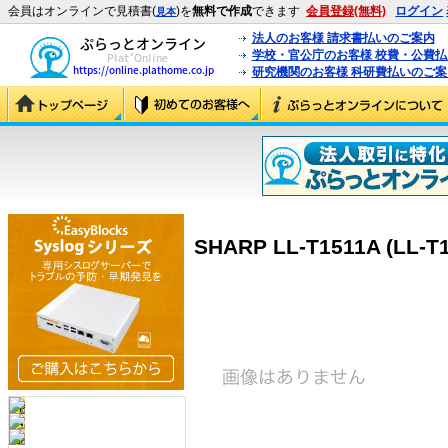
会員はオンラインで見積書(
)を
無料で作成
できます
会員登録(無料)
ログイン
見本
法人のお客様 請求書払いのご案内
学校・官公庁のお客様 校費・公費
研究機関のお客様 科研費払いのご案
SHARP LL-T1511A (LL-T