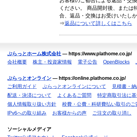
お客様のご都合による返品・交
ください。 商品開封後、または
合、返品・交換はお受けいたし
⇒
返品について詳しくはこちら
ぷらっとホーム株式会社
—
https://www.plathome.co.jp/
会社概要
株主・投資家情報
電子公告
OpenBlocks
ぷらっとオンライン
—
https://online.plathome.co.jp/
ご利用ガイド
ぷらっとオンラインについて
見積書・納
配送・決済について
よくあるご質問
特定商取引法に基
個人情報取り扱い方針
校費・公費・科研費払い取引のご
IPv6への取り組み
お客様からの声
ご注文の取り消し
ソーシャルメディア