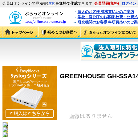
会員はオンラインで見積書(
)を
無料で作成
できます
会員登録(無料)
ログイン
見本
法人のお客様 請求書払いのご案内
学校・官公庁のお客様 校費・公費
研究機関のお客様 科研費払いのご案
GREENHOUSE GH-SSA14