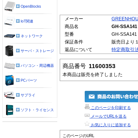
OpenBlocks
メーカー
GREENHO
IoT関連
商品名
GH-SSA141
型番
GH-SSA141
ネットワーク
保証条件
販売日より
返品について
特定商取引
サーバ・ストレージ
商品番号
11600353
パソコン・周辺機器
本商品は販売を終了しました
PCパーツ
サプライ
このページを印刷する
ソフト・ライセンス
メールでURLを送る
お気に入りに追加する
このページのURL