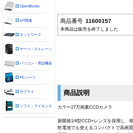
OpenBlocks
商品番号
11600157
IoT関連
本商品は販売を終了しました
ネットワーク
サーバ・ストレージ
パソコン・周辺機器
PCパーツ
商品説明
サプライ
ソフト・ライセンス
カラー27万画素CCDカメラ
新開発1/4型CCD+レンズを採用し
乾電池でも使えるコンパクトで高画