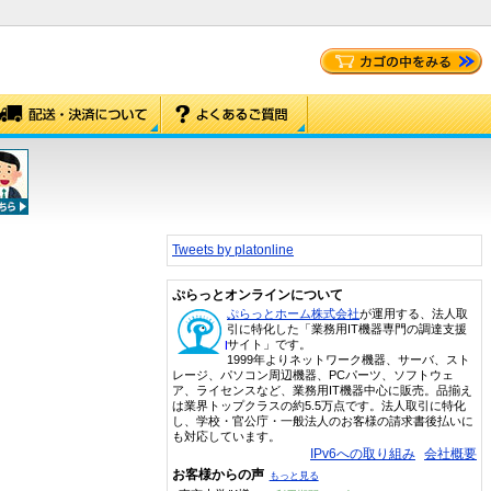
Tweets by platonline
ぷらっとオンラインについて
ぷらっとホーム株式会社
が運用する、法人取
引に特化した「業務用IT機器専門の調達支援
サイト」です。
1999年よりネットワーク機器、サーバ、スト
レージ、パソコン周辺機器、PCパーツ、ソフトウェ
ア、ライセンスなど、業務用IT機器中心に販売。品揃え
は業界トップクラスの約5.5万点です。法人取引に特化
し、学校・官公庁・一般法人のお客様の請求書後払いに
も対応しています。
IPv6への取り組み
会社概要
お客様からの声
もっと見る