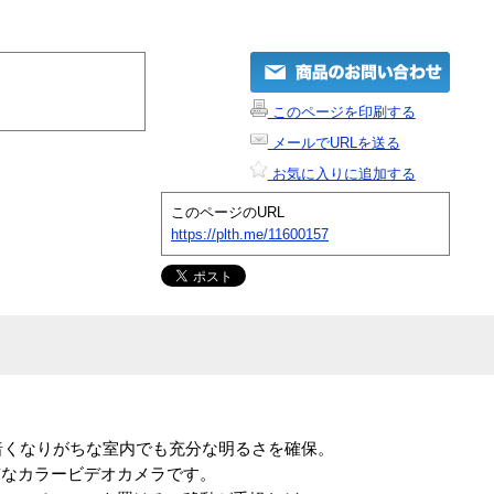
このページを印刷する
メールでURLを送る
お気に入りに追加する
このページのURL
https://plth.me/11600157
、暗くなりがちな室内でも充分な明るさを確保。
質なカラービデオカメラです。