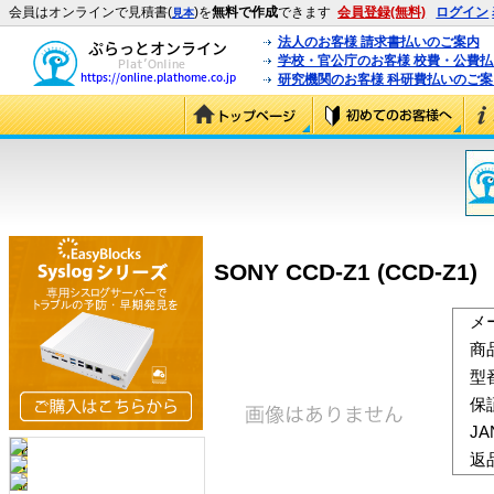
会員はオンラインで見積書(
)を
無料で作成
できます
会員登録(無料)
ログイン
見本
法人のお客様 請求書払いのご案内
学校・官公庁のお客様 校費・公費
研究機関のお客様 科研費払いのご案
SONY CCD-Z1 (CCD-Z1)
メ
商
型
保
J
返