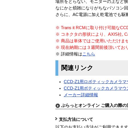
場所をとらない、モニターの上など
なにかと煩雑になりがちなパソコン
さらに、AC電源に加え乾電池でも駆
※ Trans it RCMに取り付け可能な
※ コネクタの形状により、AXIS社,
※ 商品は単体ではご使用いただけま
※ 現在納期には３週間前後頂いてお
※ 詳細情報は
こちら
関連リンク
CCD-Z1用ロボティックカメラ
CCD-Z1用ボティックカメラマ
メーカー詳細情報
ぷらっとオンライン ご購入の際の
支払方法について
以下のお支払い方法がご利用できま