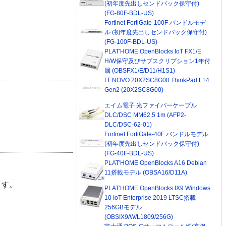
(初年度先出しセンドバック保守付)
(FG-80F-BDL-US)
Fortinet FortiGate-100F バンドルモデ
ル (初年度先出しセンドバック保守付)
(FG-100F-BDL-US)
PLAT'HOME OpenBlocks IoT FX1/E
H/W保守及びサブスクリプション1年付
属 (OBSFX1/E/D11/H1S1)
LENOVO 20X2SC8G00 ThinkPad L14
Gen2 (20X2SC8G00)
エイム電子 光ファイバーケーブル
DLC/DSC MM62.5 1m (AFP2-
DLC/DSC-62-01)
Fortinet FortiGate-40F バンドルモデル
(初年度先出しセンドバック保守付)
(FG-40F-BDL-US)
PLAT'HOME OpenBlocks A16 Debian
11搭載モデル (OBSA16/D11A)
ます。
PLAT'HOME OpenBlocks IX9 Windows
10 IoT Enterprise 2019 LTSC搭載
256GBモデル
(OBSIX9/W/L1809/256G)