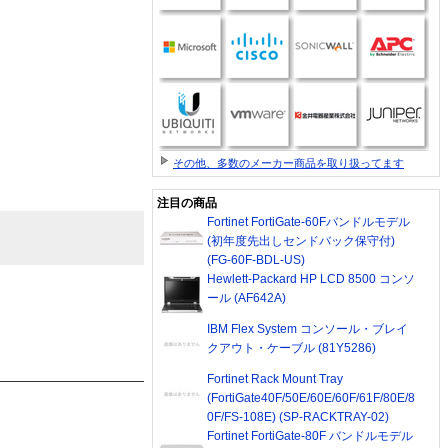
その他、多数のメーカー商品を取り扱ってます
注目の商品
Fortinet FortiGate-60Fバンドルモデル
(初年度先出しセンドバック保守付)
(FG-60F-BDL-US)
Hewlett-Packard HP LCD 8500 コンソ
ール (AF642A)
IBM Flex System コンソール・ブレイ
クアウト・ケーブル (81Y5286)
Fortinet Rack Mount Tray
(FortiGate40F/50E/60E/60F/61F/80E/8
0F/FS-108E) (SP-RACKTRAY-02)
Fortinet FortiGate-80F バンドルモデル