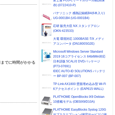
富士通 POS-Cサーマルロール紙(高保
存) (0722410-P)
パナソニック 感熱記録紙B4(6本入り)
UG-0001B4 (UG-0001B4)
応研 販売大臣 NX スタンドアロン
(OKN-423533)
大電 環境対応 1000BASE-T/X メディ
アコンバータ (DN1800SG2E)
Microsoft Windows Server Standard
2019 16コアライセンス 64bitWin対応
日本語版 5CAL付 DVDパッケージ
着までに時間がかかる
(P73-07691)
IDEC AUTO-ID SOLUTIONS バッテリ
ー BP-007 (BP-007)
TP-Link AX1800 壁面埋め込み型 Wi-Fi
6アクセスポイント (EAP615-WALL)
PLAT'HOME OpenBlocks IX9 Debian
10搭載モデル (OBSIX9/D10A)
PLAT'HOME EasyBlocks Syslog 120G
サブスクリプション(保守サービス) 1年