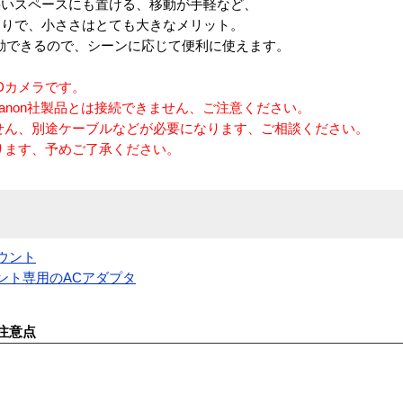
狭いスペースにも置ける、移動が手軽など、
回りで、小ささはとても大きなメリット。
動できるので、シーンに応じて便利に使えます。
CCDカメラです。
 Canon社製品とは接続できません、ご注意ください。
せん、別途ケーブルなどが必要になります、ご相談ください。
ります、予めご了承ください。
マウント
ウント専用のACアダプタ
注意点
す。