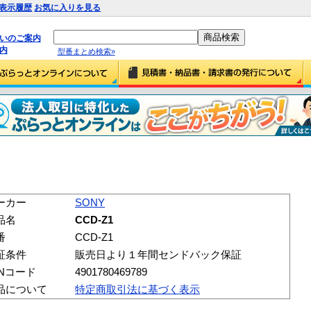
表示履歴
お気に入りを見る
払いのご案内
内
型番まとめ検索»
ーカー
SONY
品名
CCD-Z1
番
CCD-Z1
証条件
販売日より１年間センドバック保証
ANコード
4901780469789
品について
特定商取引法に基づく表示