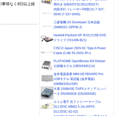
の事情なく8日以上経
間付き (EBIX/SYSLOG120G/1Y)
内田洋行 イレーザーFB型(大) 7-337-
0040 (7-337-0040)
三菱電機 GX Developer 日本語版
(SW8D5C-GPPW-J)
Hewlett-Packard HP 外付けUSB DVD
ドライブ (701498-B21)
CISCO Japan 250V AC Type A Power
Cable (CAB-TA-250V-JP=)
PLAT'HOME OpenBlocks IX9 Debian
11搭載モデル (OBSIX9/D11A)
金井電器産業 MINI KEYBOARD Pro
USBモデル 英語版 (金井電器)
(HMB632KUS/R)
大電 100BASE-TX/FXメディアコンバ
ータ DN2800GE (DN2800GE)
エイム電子 光ファイバーケーブル
DLC/DSC MM62.5 2m (AFP2-
DLC/DSC-62-02)