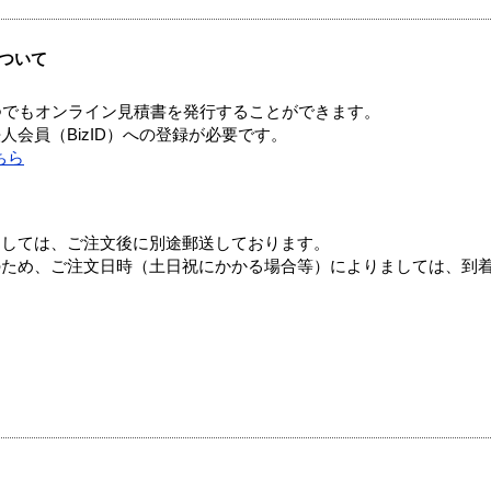
ついて
つでもオンライン見積書を発行することができます。
会員（BizID）への登録が必要です。
ちら
ましては、ご注文後に別途郵送しております。
のため、ご注文日時（土日祝にかかる場合等）によりましては、到