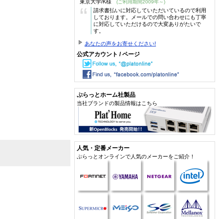
東京大学/K様
(ご利用期間2009年～)
“
請求書払いに対応していただいているので利用
しております。メールでの問い合わせにも丁寧
に対応していただけるので大変ありがたいで
す。
あなたの声をお寄せください!
公式アカウント / ページ
ぷらっとホーム社製品
当社ブランドの製品情報はこちら
人気・定番メーカー
ぷらっとオンラインで人気のメーカーをご紹介！