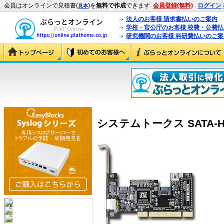
会員はオンラインで見積書(
)を
無料で作成
できます
会員登録(無料)
ログイン
見本
法人のお客様 請求書払いのご案内
学校・官公庁のお客様 校費・公費
研究機関のお客様 科研費払いのご案
システムトークス SATA-HD1