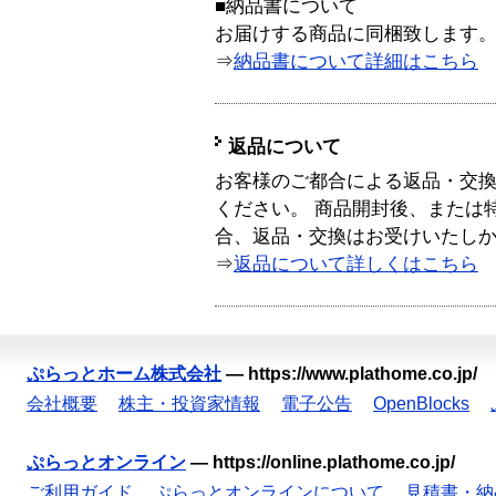
■納品書について
お届けする商品に同梱致します
⇒
納品書について詳細はこちら
返品について
お客様のご都合による返品・交
ください。 商品開封後、または
合、返品・交換はお受けいたし
⇒
返品について詳しくはこちら
ぷらっとホーム株式会社
—
https://www.plathome.co.jp/
会社概要
株主・投資家情報
電子公告
OpenBlocks
ぷらっとオンライン
—
https://online.plathome.co.jp/
ご利用ガイド
ぷらっとオンラインについて
見積書・納