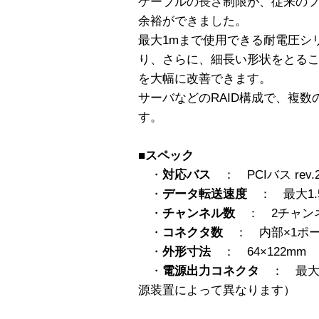
ケーブルの長さ制限が、従来の
余裕ができました。
最大1mまで使用できる耐電圧シ
り、さらに、細長い形状をとる
を大幅に改善できます。
サーバなどのRAID構成で、複数
す。
■スペック
・
対応バス
： PCIバス rev.2.
・
データ転送速度
： 最大1.5G
・
チャンネル数
： 2チャン
・
コネクタ数
： 内部×1ポー
・
外形寸法
： 64×122mm
・
電源出力コネクタ
： 最大5
源装置によって異なります）