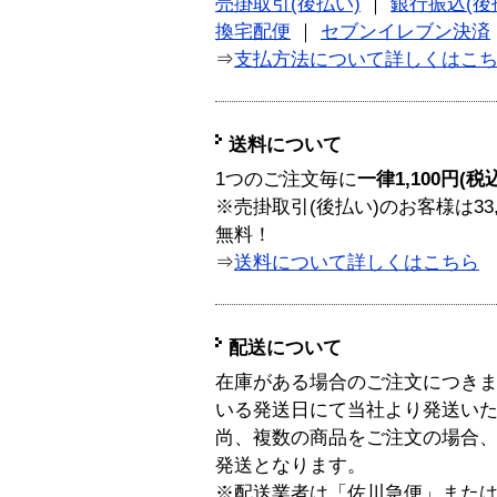
売掛取引(後払い)
｜
銀行振込(後
換宅配便
｜
セブンイレブン決済
⇒
支払方法について詳しくはこ
送料について
1つのご注文毎に
一律1,100円(税
※売掛取引(後払い)のお客様は33
無料！
⇒
送料について詳しくはこちら
配送について
在庫がある場合のご注文につき
いる発送日にて当社より発送い
尚、複数の商品をご注文の場合
発送となります。
※配送業者は「佐川急便」また