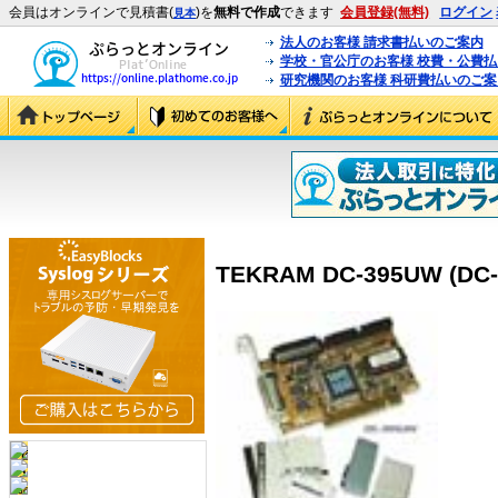
会員はオンラインで見積書(
)を
無料で作成
できます
会員登録(無料)
ログイン
見本
法人のお客様 請求書払いのご案内
学校・官公庁のお客様 校費・公費
研究機関のお客様 科研費払いのご案
TEKRAM DC-395UW (DC