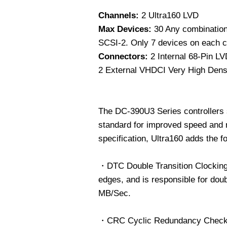
Channels:
2 Ultra160 LVD
Max Devices:
30 Any combination 
SCSI-2. Only 7 devices on each c
Connectors:
2 Internal 68-Pin LV
2 External VHDCI Very High Densi
The DC-390U3 Series controllers 
standard for improved speed and re
specification, Ultra160 adds the f
・DTC Double Transition Clocking c
edges, and is responsible for dou
MB/Sec.
・CRC Cyclic Redundancy Check en