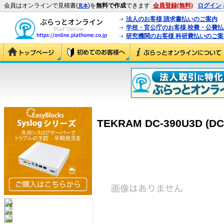
会員はオンラインで見積書(
)を
無料で作成
できます
会員登録(無料)
ログイン
見本
法人のお客様 請求書払いのご案内
学校・官公庁のお客様 校費・公費
研究機関のお客様 科研費払いのご案
TEKRAM DC-390U3D (DC