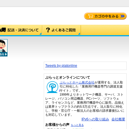
Tweets by platonline
ぷらっとオンラインについて
ぷらっとホーム株式会社
が運用する、法人取
引に特化した「業務用IT機器専門の調達支援
サイト」です。
1999年よりネットワーク機器、サーバ、スト
レージ、パソコン周辺機器、PCパーツ、ソフトウェ
ア、ライセンスなど、業務用IT機器中心に販売。品揃え
は業界トップクラスの約5.5万点です。法人取引に特化
し、学校・官公庁・一般法人のお客様の請求書後払いに
も対応しています。
IPv6への取り組み
会社概要
お客様からの声
もっと見る