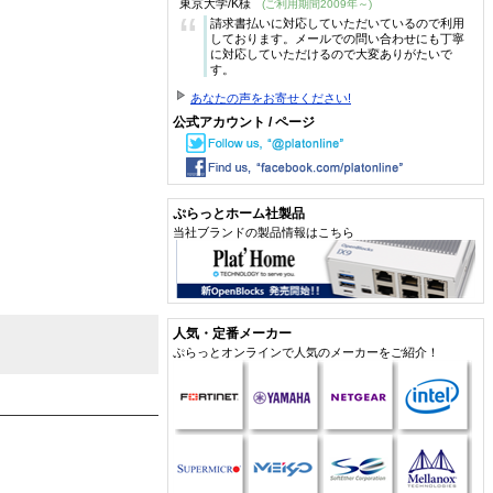
東京大学/K様
(ご利用期間2009年～)
“
請求書払いに対応していただいているので利用
しております。メールでの問い合わせにも丁寧
に対応していただけるので大変ありがたいで
す。
あなたの声をお寄せください!
公式アカウント / ページ
ぷらっとホーム社製品
当社ブランドの製品情報はこちら
人気・定番メーカー
ぷらっとオンラインで人気のメーカーをご紹介！