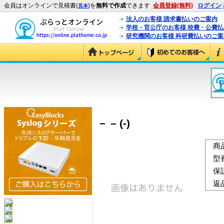
会員はオンラインで見積書(
)を
無料で作成
できます
会員登録(無料)
ログイン
見本
法人のお客様 請求書払いのご案内
学校・官公庁のお客様 校費・公費
研究機関のお客様 科研費払いのご案
－ – (-)
商
型
保
返