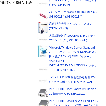
富士通 POS-Cサーマルロール紙(高保
の事情なく8日以上経
存) (0722410-P)
パナソニック 感熱記録紙B4(6本入り)
UG-0001B4 (UG-0001B4)
応研 販売大臣 NX スタンドアロン
(OKN-423533)
大電 環境対応 1000BASE-T/X メディ
アコンバータ (DN1800SG2E)
Microsoft Windows Server Standard
2019 16コアライセンス 64bitWin対応
日本語版 5CAL付 DVDパッケージ
(P73-07691)
IDEC AUTO-ID SOLUTIONS バッテリ
ー BP-007 (BP-007)
TP-Link AX1800 壁面埋め込み型 Wi-Fi
6アクセスポイント (EAP615-WALL)
PLAT'HOME OpenBlocks IX9 Debian
10搭載モデル (OBSIX9/D10A)
PLAT'HOME EasyBlocks Syslog 120G
サブスクリプション(保守サービス) 1年