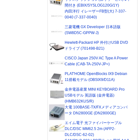
間付き (EBIX/SYSLOG120G/1Y)
内田洋行 イレーザーFB型(大) 7-337-
0040 (7-337-0040)
三菱電機 GX Developer 日本語版
(SW8D5C-GPPW-J)
Hewlett-Packard HP 外付けUSB DVD
ドライブ (701498-B21)
CISCO Japan 250V AC Type A Power
Cable (CAB-TA-250V-JP=)
PLAT'HOME OpenBlocks IX9 Debian
11搭載モデル (OBSIX9/D11A)
金井電器産業 MINI KEYBOARD Pro
USBモデル 英語版 (金井電器)
(HMB632KUS/R)
大電 100BASE-TX/FXメディアコンバ
ータ DN2800GE (DN2800GE)
エイム電子 光ファイバーケーブル
DLC/DSC MM62.5 2m (AFP2-
DLC/DSC-62-02)