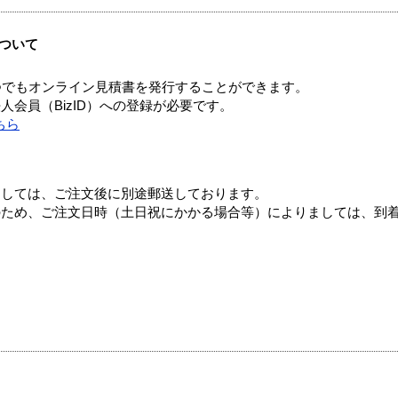
ついて
つでもオンライン見積書を発行することができます。
会員（BizID）への登録が必要です。
ちら
ましては、ご注文後に別途郵送しております。
のため、ご注文日時（土日祝にかかる場合等）によりましては、到