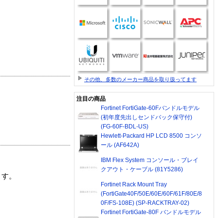
その他、多数のメーカー商品を取り扱ってます
注目の商品
Fortinet FortiGate-60Fバンドルモデル
(初年度先出しセンドバック保守付)
(FG-60F-BDL-US)
Hewlett-Packard HP LCD 8500 コンソ
ール (AF642A)
IBM Flex System コンソール・ブレイ
クアウト・ケーブル (81Y5286)
ます。
Fortinet Rack Mount Tray
(FortiGate40F/50E/60E/60F/61F/80E/8
0F/FS-108E) (SP-RACKTRAY-02)
Fortinet FortiGate-80F バンドルモデル