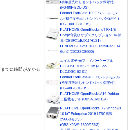
(初年度先出しセンドバック保守付)
(FG-80F-BDL-US)
Fortinet FortiGate-100F バンドルモデ
ル (初年度先出しセンドバック保守付)
(FG-100F-BDL-US)
PLAT'HOME OpenBlocks IoT FX1/E
H/W保守及びサブスクリプション1年付
属 (OBSFX1/E/D11/H1S1)
LENOVO 20X2SC8G00 ThinkPad L14
Gen2 (20X2SC8G00)
エイム電子 光ファイバーケーブル
DLC/DSC MM62.5 1m (AFP2-
着までに時間がかかる
DLC/DSC-62-01)
Fortinet FortiGate-40F バンドルモデル
(初年度先出しセンドバック保守付)
(FG-40F-BDL-US)
PLAT'HOME OpenBlocks A16 Debian
11搭載モデル (OBSA16/D11A)
PLAT'HOME OpenBlocks IX9 Windows
10 IoT Enterprise 2019 LTSC搭載
256GBモデル
(OBSIX9/W/L1809/256G)