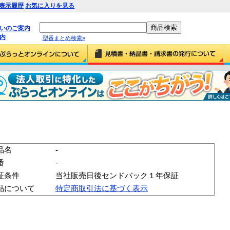
表示履歴
お気に入りを見る
払いのご案内
内
型番まとめ検索»
品名
-
番
-
証条件
当社販売日後センドバック１年保証
品について
特定商取引法に基づく表示