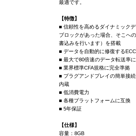
最適です。
【特徴】
■ 信頼性を高めるダイナミック
ブロックがあった場合、そこへ
書込みを行います）を搭載
■ データを自動的に修復するEC
■ 最大で80倍速のデータ転送率
■ 業界標準CFA規格に完全準拠
■ プラグアンドプレイの簡単接続
内蔵
■ 低消費電力
■ 各種プラットフォームに互換
■ 5年保証
【仕様】
容量：8GB