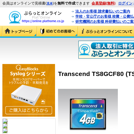
会員はオンラインで見積書(
)を
無料で作成
できます
会員登録(無料)
ログイン
見本
法人のお客様 請求書払いのご案内
学校・官公庁のお客様 校費・公費
研究機関のお客様 科研費払いのご案
Transcend TS8GCF80 (T