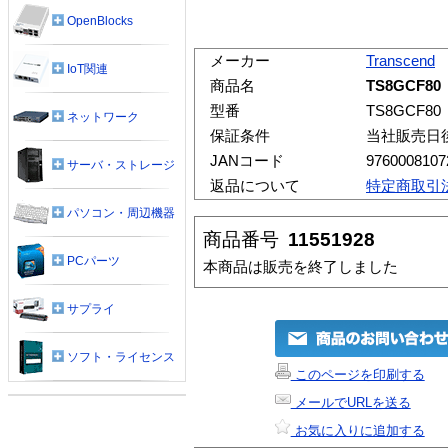
OpenBlocks
メーカー
Transcend
IoT関連
商品名
TS8GCF80
型番
TS8GCF80
ネットワーク
保証条件
当社販売日
JANコード
9760008107
サーバ・ストレージ
返品について
特定商取引
パソコン・周辺機器
商品番号
11551928
PCパーツ
本商品は販売を終了しました
サプライ
ソフト・ライセンス
このページを印刷する
メールでURLを送る
お気に入りに追加する