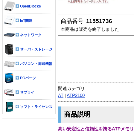
OpenBlocks
商品番号
11551736
IoT関連
本商品は販売を終了しました
ネットワーク
サーバ・ストレージ
パソコン・周辺機器
PCパーツ
関連カテゴリ
サプライ
AT
|
ATP2100
ソフト・ライセンス
商品説明
高い安定性と信頼性を誇るATPメモリモジュー