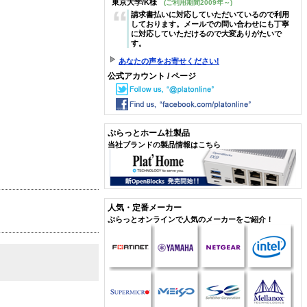
東京大学/K様
(ご利用期間2009年～)
“
請求書払いに対応していただいているので利用
しております。メールでの問い合わせにも丁寧
に対応していただけるので大変ありがたいで
す。
あなたの声をお寄せください!
公式アカウント / ページ
ぷらっとホーム社製品
当社ブランドの製品情報はこちら
人気・定番メーカー
ぷらっとオンラインで人気のメーカーをご紹介！