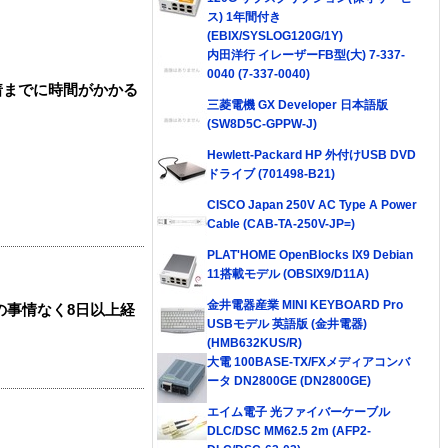
ス) 1年間付き
(EBIX/SYSLOG120G/1Y)
内田洋行 イレーザーFB型(大) 7-337-
0040 (7-337-0040)
着までに時間がかかる
三菱電機 GX Developer 日本語版
(SW8D5C-GPPW-J)
Hewlett-Packard HP 外付けUSB DVD
ドライブ (701498-B21)
CISCO Japan 250V AC Type A Power
Cable (CAB-TA-250V-JP=)
PLAT'HOME OpenBlocks IX9 Debian
11搭載モデル (OBSIX9/D11A)
金井電器産業 MINI KEYBOARD Pro
の事情なく8日以上経
USBモデル 英語版 (金井電器)
(HMB632KUS/R)
大電 100BASE-TX/FXメディアコンバ
ータ DN2800GE (DN2800GE)
エイム電子 光ファイバーケーブル
DLC/DSC MM62.5 2m (AFP2-