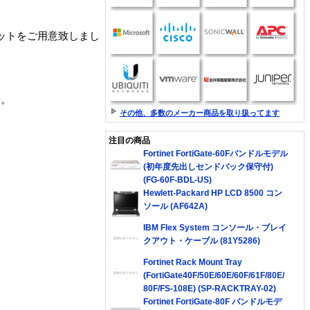
ットをご用意致しまし
い。
その他、多数のメーカー商品を取り扱ってます
注目の商品
Fortinet FortiGate-60Fバンドルモデル
(初年度先出しセンドバック保守付)
(FG-60F-BDL-US)
Hewlett-Packard HP LCD 8500 コン
ソール (AF642A)
IBM Flex System コンソール・ブレイ
クアウト・ケーブル (81Y5286)
Fortinet Rack Mount Tray
(FortiGate40F/50E/60E/60F/61F/80E/
80F/FS-108E) (SP-RACKTRAY-02)
Fortinet FortiGate-80F バンドルモデ