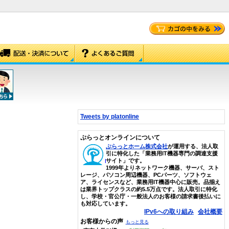
Tweets by platonline
ぷらっとオンラインについて
ぷらっとホーム株式会社
が運用する、法人取
引に特化した「業務用IT機器専門の調達支援
サイト」です。
1999年よりネットワーク機器、サーバ、スト
レージ、パソコン周辺機器、PCパーツ、ソフトウェ
ア、ライセンスなど、業務用IT機器中心に販売。品揃え
は業界トップクラスの約5.5万点です。法人取引に特化
し、学校・官公庁・一般法人のお客様の請求書後払いに
も対応しています。
IPv6への取り組み
会社概要
お客様からの声
もっと見る