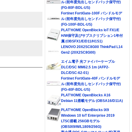
ル (初年度先出しセンドバック保守付)
(FG-80F-BDL-US)
Fortinet FortiGate-100F バンドルモデ
ル (初年度先出しセンドバック保守付)
(FG-100F-BDL-US)
PLAT'HOME OpenBlocks IoT FX1/E
H/W保守及びサブスクリプション1年付
属 (OBSFX1/E/D11/H1S1)
LENOVO 20X2SC8G00 ThinkPad L14
Gen2 (20X2SC8G00)
エイム電子 光ファイバーケーブル
DLC/DSC MM62.5 1m (AFP2-
DLC/DSC-62-01)
Fortinet FortiGate-40F バンドルモデ
ル (初年度先出しセンドバック保守付)
(FG-40F-BDL-US)
PLAT'HOME OpenBlocks A16
Debian 11搭載モデル (OBSA16/D11A)
PLAT'HOME OpenBlocks IX9
Windows 10 IoT Enterprise 2019
LTSC搭載 256GBモデル
(OBSIX9/W/L1809/256G)