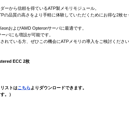
ダーから信頼を得ているATP製メモリモジュール。
TPの品質の高さをより手軽に体験していただくためにお得な2枚セ
eonおよびAMD Opteronサーバに最適です。
サーバにも増設が可能です。
されている方、ぜひこの機会にATPメモリの導入をご検討くださ
stered ECC 2枚
ィリストは
こちら
よりダウンロードできます。
ます。）