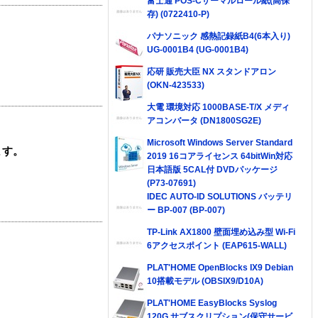
富士通 POS-Cサーマルロール紙(高保
存) (0722410-P)
パナソニック 感熱記録紙B4(6本入り)
UG-0001B4 (UG-0001B4)
応研 販売大臣 NX スタンドアロン
(OKN-423533)
大電 環境対応 1000BASE-T/X メディ
アコンバータ (DN1800SG2E)
Microsoft Windows Server Standard
ます。
2019 16コアライセンス 64bitWin対応
日本語版 5CAL付 DVDパッケージ
(P73-07691)
IDEC AUTO-ID SOLUTIONS バッテリ
ー BP-007 (BP-007)
TP-Link AX1800 壁面埋め込み型 Wi-Fi
6アクセスポイント (EAP615-WALL)
PLAT'HOME OpenBlocks IX9 Debian
10搭載モデル (OBSIX9/D10A)
PLAT'HOME EasyBlocks Syslog
120G サブスクリプション(保守サービ