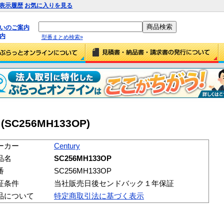
表示履歴
お気に入りを見る
払いのご案内
内
型番まとめ検索»
 (SC256MH133OP)
ーカー
Century
品名
SC256MH133OP
番
SC256MH133OP
証条件
当社販売日後センドバック１年保証
品について
特定商取引法に基づく表示