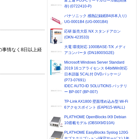
富士通 POS-Cサーマルロール紙(高保
存) (0722410-P)
パナソニック 感熱記録紙B4(6本入り)
UG-0001B4 (UG-0001B4)
応研 販売大臣 NX スタンドアロン
(OKN-423533)
大電 環境対応 1000BASE-T/X メディ
の事情なく8日以上経
アコンバータ (DN1800SG2E)
Microsoft Windows Server Standard
2019 16コアライセンス 64bitWin対応
日本語版 5CAL付 DVDパッケージ
(P73-07691)
IDEC AUTO-ID SOLUTIONS バッテリ
ー BP-007 (BP-007)
TP-Link AX1800 壁面埋め込み型 Wi-Fi
6アクセスポイント (EAP615-WALL)
PLAT'HOME OpenBlocks IX9 Debian
10搭載モデル (OBSIX9/D10A)
PLAT'HOME EasyBlocks Syslog 120G
サブスクリプション(保守サービス) 1年