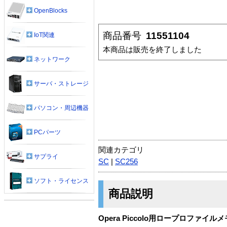
OpenBlocks
商品番号
11551104
IoT関連
本商品は販売を終了しました
ネットワーク
サーバ・ストレージ
パソコン・周辺機器
PCパーツ
関連カテゴリ
サプライ
SC
|
SC256
ソフト・ライセンス
商品説明
Opera Piccolo用ロープロファイ