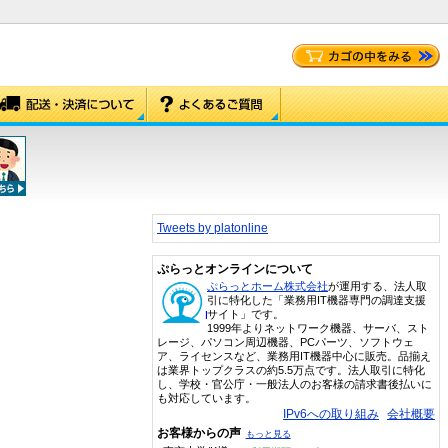
Tweets by platonline
ぷらっとオンラインについて
ぷらっとホーム株式会社
が運用する、法人取
引に特化した「業務用IT機器専門の調達支援
サイト」です。
1999年よりネットワーク機器、サーバ、スト
レージ、パソコン周辺機器、PCパーツ、ソフトウェ
ア、ライセンスなど、業務用IT機器中心に販売。品揃え
は業界トップクラスの約5.5万点です。法人取引に特化
し、学校・官公庁・一般法人のお客様の請求書後払いに
も対応しています。
IPv6への取り組み
会社概要
お客様からの声
もっと見る