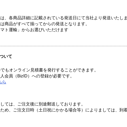
ては、各商品詳細に記載されている発送日にて当社より発送いたし
送は商品がすべて揃ってからの発送となります。
ヤマト運輸」からお選びいただけます
ついて
つでもオンライン見積書を発行することができます。
会員（BizID）への登録が必要です。
ちら
ましては、ご注文後に別途郵送しております。
のため、ご注文日時（土日祝にかかる場合等）によりましては、到