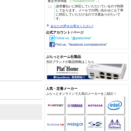
東京大学/K様
(ご利用期間2009年～)
“
請求書払いに対応していただいているので利用
しております。メールでの問い合わせにも丁寧
に対応していただけるので大変ありがたいで
す。
あなたの声をお寄せください!
公式アカウント / ページ
ぷらっとホーム社製品
当社ブランドの製品情報はこちら
人気・定番メーカー
ぷらっとオンラインで人気のメーカーをご紹介！