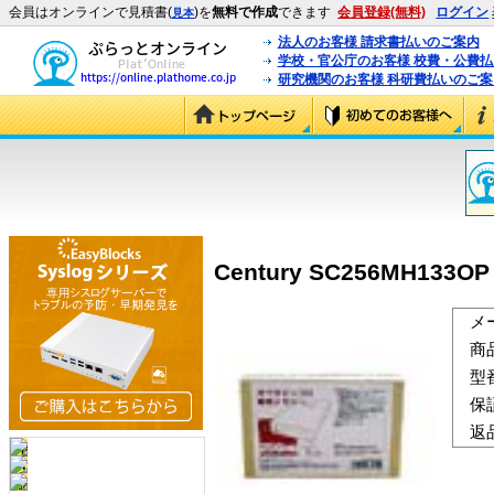
会員はオンラインで見積書(
)を
無料で作成
できます
会員登録(無料)
ログイン
見本
法人のお客様 請求書払いのご案内
学校・官公庁のお客様 校費・公費
研究機関のお客様 科研費払いのご案
Century SC256MH133OP
メ
商
型
保
返