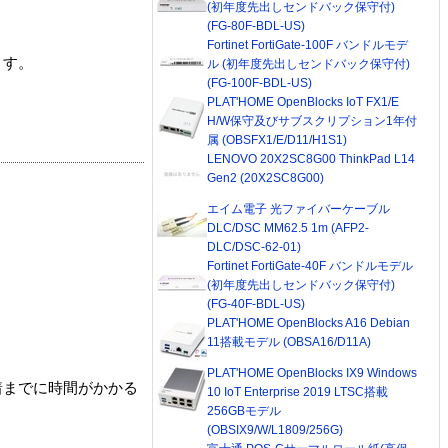
(初年度先出しセンドバック保守付)
(FG-80F-BDL-US)
Fortinet FortiGate-100F バンドルモデ
ます。
ル (初年度先出しセンドバック保守付)
(FG-100F-BDL-US)
PLAT'HOME OpenBlocks IoT FX1/E
H/W保守及びサブスクリプション1年付
属 (OBSFX1/E/D11/H1S1)
LENOVO 20X2SC8G00 ThinkPad L14
Gen2 (20X2SC8G00)
エイム電子 光ファイバーケーブル
DLC/DSC MM62.5 1m (AFP2-
DLC/DSC-62-01)
Fortinet FortiGate-40F バンドルモデル
(初年度先出しセンドバック保守付)
(FG-40F-BDL-US)
PLAT'HOME OpenBlocks A16 Debian
11搭載モデル (OBSA16/D11A)
PLAT'HOME OpenBlocks IX9 Windows
着までに時間がかかる
10 IoT Enterprise 2019 LTSC搭載
256GBモデル
(OBSIX9/W/L1809/256G)