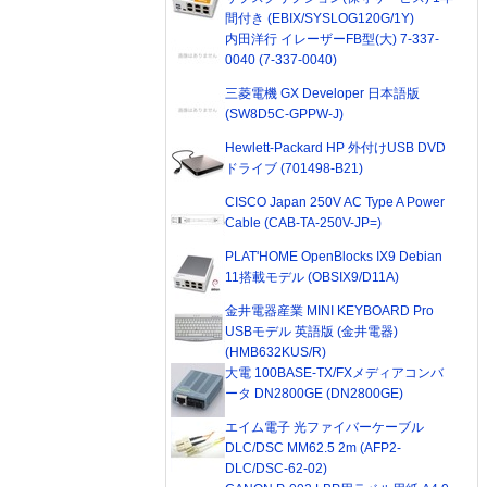
間付き (EBIX/SYSLOG120G/1Y)
内田洋行 イレーザーFB型(大) 7-337-
0040 (7-337-0040)
三菱電機 GX Developer 日本語版
(SW8D5C-GPPW-J)
Hewlett-Packard HP 外付けUSB DVD
ドライブ (701498-B21)
CISCO Japan 250V AC Type A Power
Cable (CAB-TA-250V-JP=)
PLAT'HOME OpenBlocks IX9 Debian
11搭載モデル (OBSIX9/D11A)
金井電器産業 MINI KEYBOARD Pro
USBモデル 英語版 (金井電器)
(HMB632KUS/R)
大電 100BASE-TX/FXメディアコンバ
ータ DN2800GE (DN2800GE)
エイム電子 光ファイバーケーブル
DLC/DSC MM62.5 2m (AFP2-
DLC/DSC-62-02)