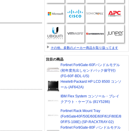
その他、多数のメーカー商品を取り扱ってます
注目の商品
Fortinet FortiGate-60Fバンドルモデル
(初年度先出しセンドバック保守付)
(FG-60F-BDL-US)
Hewlett-Packard HP LCD 8500 コンソ
ール (AF642A)
IBM Flex System コンソール・ブレイ
クアウト・ケーブル (81Y5286)
Fortinet Rack Mount Tray
(FortiGate40F/50E/60E/60F/61F/80E/8
0F/FS-108E) (SP-RACKTRAY-02)
Fortinet FortiGate-80F バンドルモデル