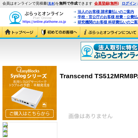
会員はオンラインで見積書(
)を
無料で作成
できます
会員登録(無料)
ログイン
見本
法人のお客様 請求書払いのご案内
学校・官公庁のお客様 校費・公費
研究機関のお客様 科研費払いのご案
Transcend TS512MRM8P