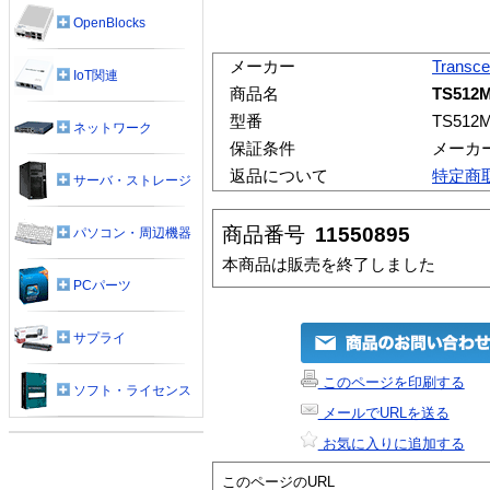
OpenBlocks
メーカー
Transc
IoT関連
商品名
TS512
型番
TS512
ネットワーク
保証条件
メーカ
返品について
特定商
サーバ・ストレージ
商品番号
11550895
パソコン・周辺機器
本商品は販売を終了しました
PCパーツ
サプライ
このページを印刷する
ソフト・ライセンス
メールでURLを送る
お気に入りに追加する
このページのURL