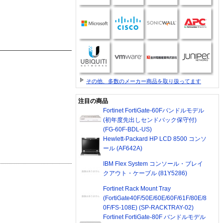
その他、多数のメーカー商品を取り扱ってます
注目の商品
Fortinet FortiGate-60Fバンドルモデル
(初年度先出しセンドバック保守付)
(FG-60F-BDL-US)
Hewlett-Packard HP LCD 8500 コンソ
ール (AF642A)
IBM Flex System コンソール・ブレイ
クアウト・ケーブル (81Y5286)
Fortinet Rack Mount Tray
(FortiGate40F/50E/60E/60F/61F/80E/8
0F/FS-108E) (SP-RACKTRAY-02)
Fortinet FortiGate-80F バンドルモデル