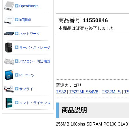
OpenBlocks
商品番号
11550846
IoT関連
本商品は販売を終了しました
ネットワーク
サーバ・ストレージ
パソコン・周辺機器
PCパーツ
関連カテゴリ
サプライ
TS32
|
TS32MLS64V8
|
TS32MLS
|
T
ソフト・ライセンス
商品説明
256MB 168pins SDRAM PC100 CL=3