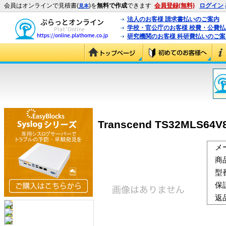
会員はオンラインで見積書(
)を
無料で作成
できます
会員登録(無料)
ログイン
見本
法人のお客様 請求書払いのご案内
学校・官公庁のお客様 校費・公費
研究機関のお客様 科研費払いのご案
Transcend TS32MLS64V
メ
商
型
保
返