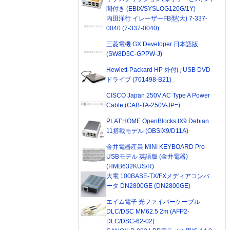
間付き (EBIX/SYSLOG120G/1Y)
内田洋行 イレーザーFB型(大) 7-337-
0040 (7-337-0040)
三菱電機 GX Developer 日本語版
(SW8D5C-GPPW-J)
Hewlett-Packard HP 外付けUSB DVD
ドライブ (701498-B21)
CISCO Japan 250V AC Type A Power
Cable (CAB-TA-250V-JP=)
PLAT'HOME OpenBlocks IX9 Debian
11搭載モデル (OBSIX9/D11A)
金井電器産業 MINI KEYBOARD Pro
USBモデル 英語版 (金井電器)
(HMB632KUS/R)
大電 100BASE-TX/FXメディアコンバ
ータ DN2800GE (DN2800GE)
エイム電子 光ファイバーケーブル
DLC/DSC MM62.5 2m (AFP2-
DLC/DSC-62-02)