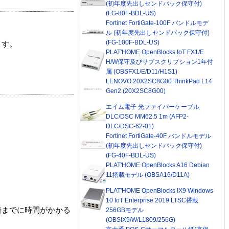
(初年度先出しセンドバック保守付)
(FG-80F-BDL-US)
Fortinet FortiGate-100F バンドルモデ
ル (初年度先出しセンドバック保守付)
(FG-100F-BDL-US)
ます。
PLAT'HOME OpenBlocks IoT FX1/E
H/W保守及びサブスクリプション1年付
属 (OBSFX1/E/D11/H1S1)
LENOVO 20X2SC8G00 ThinkPad L14
Gen2 (20X2SC8G00)
エイム電子 光ファイバーケーブル
DLC/DSC MM62.5 1m (AFP2-
DLC/DSC-62-01)
Fortinet FortiGate-40F バンドルモデル
(初年度先出しセンドバック保守付)
(FG-40F-BDL-US)
PLAT'HOME OpenBlocks A16 Debian
11搭載モデル (OBSA16/D11A)
PLAT'HOME OpenBlocks IX9 Windows
10 IoT Enterprise 2019 LTSC搭載
着までに時間がかかる
256GBモデル
(OBSIX9/W/L1809/256G)