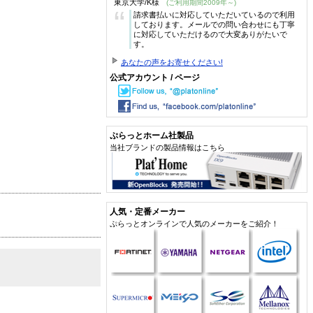
東京大学/K様
(ご利用期間2009年～)
“
請求書払いに対応していただいているので利用
しております。メールでの問い合わせにも丁寧
に対応していただけるので大変ありがたいで
す。
あなたの声をお寄せください!
公式アカウント / ページ
ぷらっとホーム社製品
当社ブランドの製品情報はこちら
人気・定番メーカー
ぷらっとオンラインで人気のメーカーをご紹介！