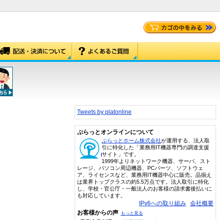
Tweets by platonline
ぷらっとオンラインについて
ぷらっとホーム株式会社
が運用する、法人取
引に特化した「業務用IT機器専門の調達支援
サイト」です。
1999年よりネットワーク機器、サーバ、スト
レージ、パソコン周辺機器、PCパーツ、ソフトウェ
ア、ライセンスなど、業務用IT機器中心に販売。品揃え
は業界トップクラスの約5.5万点です。法人取引に特化
し、学校・官公庁・一般法人のお客様の請求書後払いに
も対応しています。
IPv6への取り組み
会社概要
お客様からの声
もっと見る