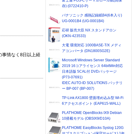
富士通 POS-Cサーマルロール紙(高保
存) (0722410-P)
パナソニック 感熱記録紙B4(6本入り)
UG-0001B4 (UG-0001B4)
応研 販売大臣 NX スタンドアロン
(OKN-423533)
大電 環境対応 1000BASE-T/X メディ
アコンバータ (DN1800SG2E)
の事情なく8日以上経
Microsoft Windows Server Standard
2019 16コアライセンス 64bitWin対応
日本語版 5CAL付 DVDパッケージ
(P73-07691)
IDEC AUTO-ID SOLUTIONS バッテリ
ー BP-007 (BP-007)
TP-Link AX1800 壁面埋め込み型 Wi-Fi
6アクセスポイント (EAP615-WALL)
PLAT'HOME OpenBlocks IX9 Debian
10搭載モデル (OBSIX9/D10A)
PLAT'HOME EasyBlocks Syslog 120G
サブスクリプション(保守サービス) 1年