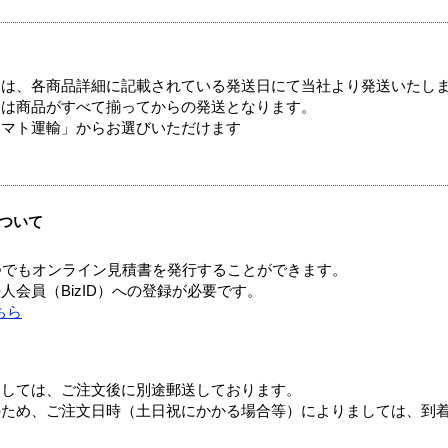
ては、各商品詳細に記載されている発送日にて当社より発送いたし
送は商品がすべて揃ってからの発送となります。
ヤマト運輸」からお選びいただけます
ついて
つでもオンライン見積書を発行することができます。
会員（BizID）への登録が必要です。
ちら
ましては、ご注文後に別途郵送しております。
のため、ご注文日時（土日祝にかかる場合等）によりましては、到