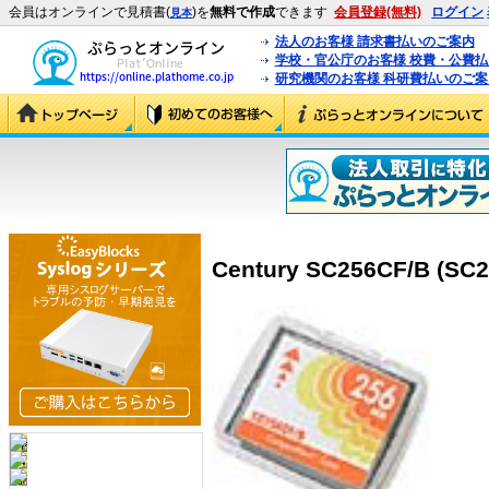
会員はオンラインで見積書(
)を
無料で作成
できます
会員登録(無料)
ログイン
見本
法人のお客様 請求書払いのご案内
学校・官公庁のお客様 校費・公費
研究機関のお客様 科研費払いのご案
Century SC256CF/B (SC2