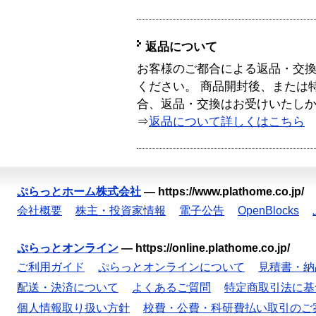
返品について
お客様のご都合による返品・交
ください。 商品開封後、または
合、返品・交換はお受けいたし
⇒
返品について詳しくはこちら
ぷらっとホーム株式会社
—
https://www.plathome.co.jp/
会社概要
株主・投資家情報
電子公告
OpenBlocks
ぷらっとオンライン
—
https://online.plathome.co.jp/
ご利用ガイド
ぷらっとオンラインについて
見積書・納
配送・決済について
よくあるご質問
特定商取引法に基
個人情報取り扱い方針
校費・公費・科研費払い取引のご