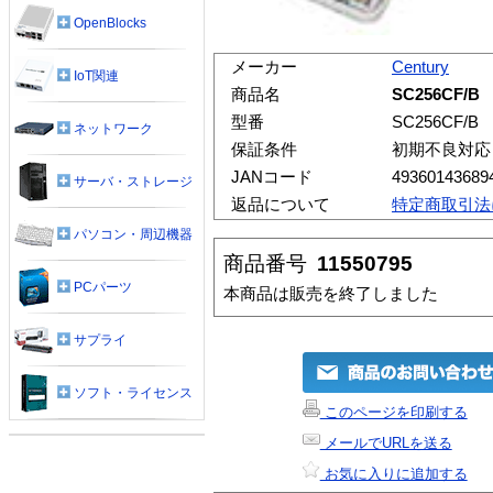
OpenBlocks
メーカー
Century
IoT関連
商品名
SC256CF/B
型番
SC256CF/B
ネットワーク
保証条件
初期不良対応
JANコード
49360143689
サーバ・ストレージ
返品について
特定商取引法
パソコン・周辺機器
商品番号
11550795
PCパーツ
本商品は販売を終了しました
サプライ
ソフト・ライセンス
このページを印刷する
メールでURLを送る
お気に入りに追加する