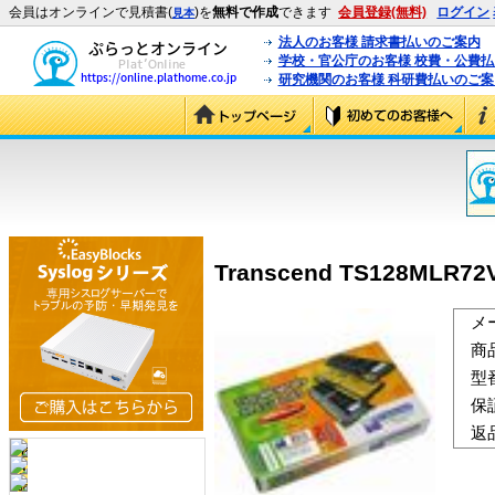
会員はオンラインで見積書(
)を
無料で作成
できます
会員登録(無料)
ログイン
見本
法人のお客様 請求書払いのご案内
学校・官公庁のお客様 校費・公費
研究機関のお客様 科研費払いのご案
Transcend TS128MLR72
メ
商
型
保
返