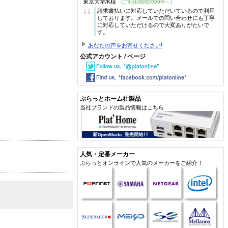
東京大学/K様
(ご利用期間2009年～)
“
請求書払いに対応していただいているので利用
しております。メールでの問い合わせにも丁寧
に対応していただけるので大変ありがたいで
す。
あなたの声をお寄せください!
公式アカウント / ページ
ぷらっとホーム社製品
当社ブランドの製品情報はこちら
人気・定番メーカー
ぷらっとオンラインで人気のメーカーをご紹介！