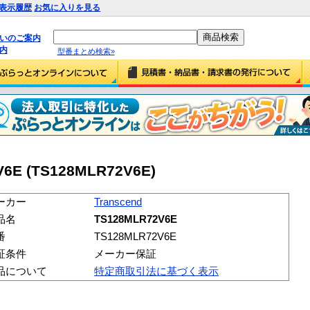
表示履歴
お気に入りを見る
払いのご案内
内
型番まとめ検索»
V6E (TS128MLR72V6E)
ーカー
Transcend
品名
TS128MLR72V6E
番
TS128MLR72V6E
証条件
メーカー保証
品について
特定商取引法に基づく表示