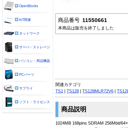
OpenBlocks
商品番号
11550661
IoT関連
本商品は販売を終了しました
ネットワーク
サーバ・ストレージ
パソコン・周辺機器
PCパーツ
関連カテゴリ
サプライ
TS1
|
TS128
|
TS128MLR72V6
|
TS12
ソフト・ライセンス
商品説明
1024MB 168pins SDRAM 256Mbit/64