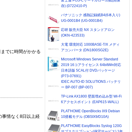
富士通 POS-Cサーマルロール紙(高保
存) (0722410-P)
パナソニック 感熱記録紙B4(6本入り)
UG-0001B4 (UG-0001B4)
応研 販売大臣 NX スタンドアロン
(OKN-423533)
大電 環境対応 1000BASE-T/X メディ
アコンバータ (DN1800SG2E)
着までに時間がかかる
Microsoft Windows Server Standard
2019 16コアライセンス 64bitWin対応
日本語版 5CAL付 DVDパッケージ
(P73-07691)
IDEC AUTO-ID SOLUTIONS バッテリ
ー BP-007 (BP-007)
TP-Link AX1800 壁面埋め込み型 Wi-Fi
6アクセスポイント (EAP615-WALL)
PLAT'HOME OpenBlocks IX9 Debian
の事情なく8日以上経
10搭載モデル (OBSIX9/D10A)
PLAT'HOME EasyBlocks Syslog 120G
サブスクリプション(保守サービス) 1年