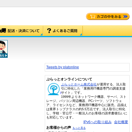
Tweets by platonline
ぷらっとオンラインについて
ぷらっとホーム株式会社
が運用する、法人取
引に特化した「業務用IT機器専門の調達支援
サイト」です。
1999年よりネットワーク機器、サーバ、スト
レージ、パソコン周辺機器、PCパーツ、ソフトウェ
ア、ライセンスなど、業務用IT機器中心に販売。品揃え
は業界トップクラスの約5.5万点です。法人取引に特化
し、学校・官公庁・一般法人のお客様の請求書後払いに
も対応しています。
IPv6への取り組み
会社概要
お客様からの声
もっと見る