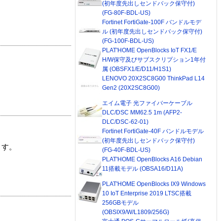
(初年度先出しセンドバック保守付)
(FG-80F-BDL-US)
Fortinet FortiGate-100F バンドルモデ
ル (初年度先出しセンドバック保守付)
(FG-100F-BDL-US)
PLAT'HOME OpenBlocks IoT FX1/E
H/W保守及びサブスクリプション1年付
属 (OBSFX1/E/D11/H1S1)
LENOVO 20X2SC8G00 ThinkPad L14
Gen2 (20X2SC8G00)
エイム電子 光ファイバーケーブル
DLC/DSC MM62.5 1m (AFP2-
DLC/DSC-62-01)
Fortinet FortiGate-40F バンドルモデル
(初年度先出しセンドバック保守付)
ます。
(FG-40F-BDL-US)
PLAT'HOME OpenBlocks A16 Debian
11搭載モデル (OBSA16/D11A)
PLAT'HOME OpenBlocks IX9 Windows
10 IoT Enterprise 2019 LTSC搭載
256GBモデル
(OBSIX9/W/L1809/256G)