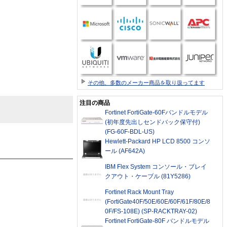
その他、多数のメーカー商品を取り扱ってます
注目の商品
Fortinet FortiGate-60Fバンドルモデル
(初年度先出しセンドバック保守付)
(FG-60F-BDL-US)
Hewlett-Packard HP LCD 8500 コンソ
ール (AF642A)
IBM Flex System コンソール・ブレイ
クアウト・ケーブル (81Y5286)
Fortinet Rack Mount Tray
(FortiGate40F/50E/60E/60F/61F/80E/8
0F/FS-108E) (SP-RACKTRAY-02)
Fortinet FortiGate-80F バンドルモデル