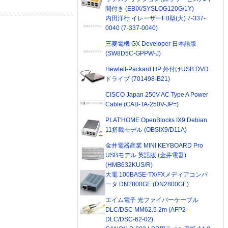
間付き (EBIX/SYSLOG120G/1Y)
内田洋行 イレーザーFB型(大) 7-337-
0040 (7-337-0040)
三菱電機 GX Developer 日本語版
(SW8D5C-GPPW-J)
Hewlett-Packard HP 外付けUSB DVD
ドライブ (701498-B21)
CISCO Japan 250V AC Type A Power
Cable (CAB-TA-250V-JP=)
PLAT'HOME OpenBlocks IX9 Debian
11搭載モデル (OBSIX9/D11A)
金井電器産業 MINI KEYBOARD Pro
USBモデル 英語版 (金井電器)
(HMB632KUS/R)
大電 100BASE-TX/FXメディアコンバ
ータ DN2800GE (DN2800GE)
エイム電子 光ファイバーケーブル
DLC/DSC MM62.5 2m (AFP2-
DLC/DSC-62-02)