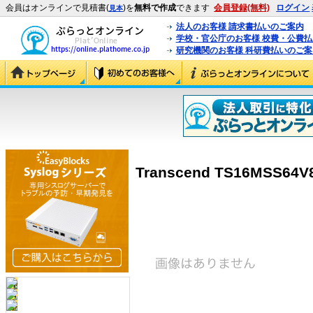
会員はオンラインで見積書(
)を
無料で作成
できます
会員登録(無料)
ログイン
見本
法人のお客様 請求書払いのご案内
学校・官公庁のお客様 校費・公費
研究機関のお客様 科研費払いのご案
Transcend TS16MSS64V