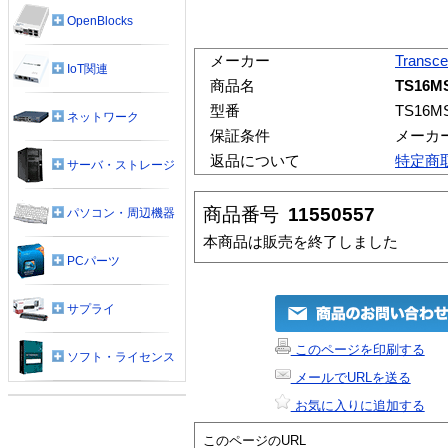
OpenBlocks
メーカー
Transc
IoT関連
商品名
TS16M
型番
TS16M
ネットワーク
保証条件
メーカ
返品について
特定商
サーバ・ストレージ
商品番号
11550557
パソコン・周辺機器
本商品は販売を終了しました
PCパーツ
サプライ
このページを印刷する
ソフト・ライセンス
メールでURLを送る
お気に入りに追加する
このページのURL