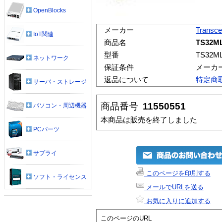
OpenBlocks
メーカー
Transc
IoT関連
商品名
TS32M
型番
TS32M
ネットワーク
保証条件
メーカ
返品について
特定商
サーバ・ストレージ
商品番号
11550551
パソコン・周辺機器
本商品は販売を終了しました
PCパーツ
サプライ
このページを印刷する
ソフト・ライセンス
メールでURLを送る
お気に入りに追加する
このページのURL