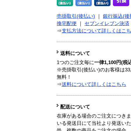
売掛取引(後払い)
｜
銀行振込(後
換宅配便
｜
セブンイレブン決済
⇒
支払方法について詳しくはこ
送料について
1つのご注文毎に
一律1,100円(税
※売掛取引(後払い)のお客様は33
無料！
⇒
送料について詳しくはこちら
配送について
在庫がある場合のご注文につき
いる発送日にて当社より発送い
尚、複数の商品をご注文の場合