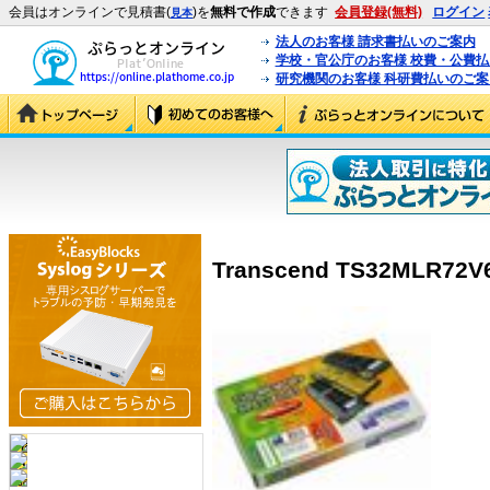
会員はオンラインで見積書(
)を
無料で作成
できます
会員登録(無料)
ログイン
見本
法人のお客様 請求書払いのご案内
学校・官公庁のお客様 校費・公費
研究機関のお客様 科研費払いのご案
Transcend TS32MLR72V