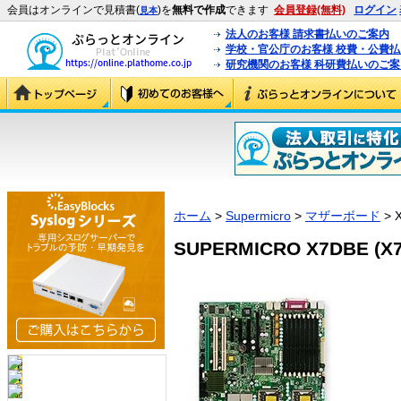
会員はオンラインで見積書(
)を
無料で作成
できます
会員登録(無料)
ログイン
見本
法人のお客様 請求書払いのご案内
学校・官公庁のお客様 校費・公費
研究機関のお客様 科研費払いのご案
ホーム
>
Supermicro
>
マザーボード
> 
SUPERMICRO X7DBE (X