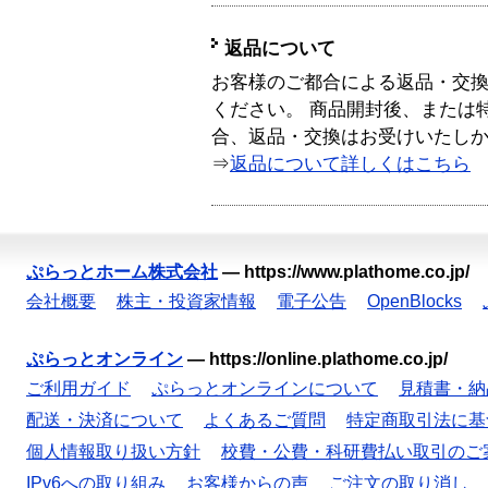
返品について
お客様のご都合による返品・交
ください。 商品開封後、または
合、返品・交換はお受けいたし
⇒
返品について詳しくはこちら
ぷらっとホーム株式会社
—
https://www.plathome.co.jp/
会社概要
株主・投資家情報
電子公告
OpenBlocks
ぷらっとオンライン
—
https://online.plathome.co.jp/
ご利用ガイド
ぷらっとオンラインについて
見積書・納
配送・決済について
よくあるご質問
特定商取引法に基
個人情報取り扱い方針
校費・公費・科研費払い取引のご
IPv6への取り組み
お客様からの声
ご注文の取り消し