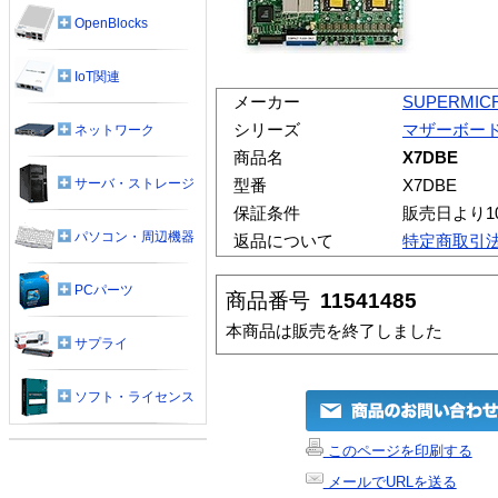
OpenBlocks
IoT関連
メーカー
SUPERMIC
シリーズ
マザーボー
ネットワーク
商品名
X7DBE
サーバ・ストレージ
型番
X7DBE
保証条件
販売日より1
パソコン・周辺機器
返品について
特定商取引
PCパーツ
商品番号
11541485
本商品は販売を終了しました
サプライ
ソフト・ライセンス
このページを印刷する
メールでURLを送る