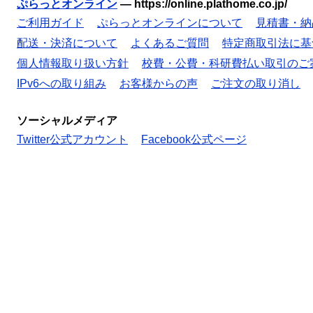
ぷらっとオンライン
—
https://online.plathome.co.jp/
ご利用ガイド
ぷらっとオンラインについて
見積書・納
配送・決済について
よくあるご質問
特定商取引法に基
個人情報取り扱い方針
校費・公費・科研費払い取引のご
IPv6への取り組み
お客様からの声
ご注文の取り消し
ソーシャルメディア
Twitter公式アカウント
Facebook公式ページ