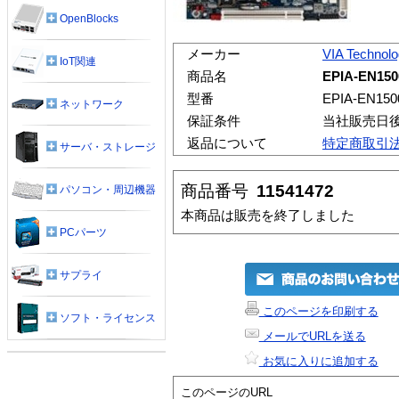
OpenBlocks
メーカー
VIA Technolo
IoT関連
商品名
EPIA-EN150
型番
EPIA-EN150
ネットワーク
保証条件
当社販売日
返品について
特定商取引
サーバ・ストレージ
商品番号
11541472
パソコン・周辺機器
本商品は販売を終了しました
PCパーツ
サプライ
このページを印刷する
ソフト・ライセンス
メールでURLを送る
お気に入りに追加する
このページのURL