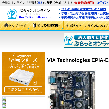
会員はオンラインで見積書(
)を
無料で作成
できます
会員登録(無料)
ログイン
見本
法人のお客様 請求書払いのご案内
学校・官公庁のお客様 校費・公費
研究機関のお客様 科研費払いのご案
VIA Technologies EPIA-