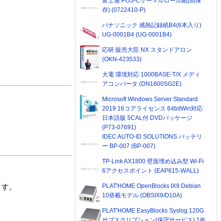
富士通 POS-Cサーマルロール紙(高保
存) (0722410-P)
パナソニック 感熱記録紙B4(6本入り)
UG-0001B4 (UG-0001B4)
応研 販売大臣 NX スタンドアロン
(OKN-423533)
大電 環境対応 1000BASE-T/X メディ
アコンバータ (DN1800SG2E)
Microsoft Windows Server Standard
2019 16コアライセンス 64bitWin対応
日本語版 5CAL付 DVDパッケージ
(P73-07691)
IDEC AUTO-ID SOLUTIONS バッテリ
ー BP-007 (BP-007)
TP-Link AX1800 壁面埋め込み型 Wi-Fi
6アクセスポイント (EAP615-WALL)
PLAT'HOME OpenBlocks IX9 Debian
ます。
10搭載モデル (OBSIX9/D10A)
PLAT'HOME EasyBlocks Syslog 120G
サブスクリプション(保守サービス) 1年