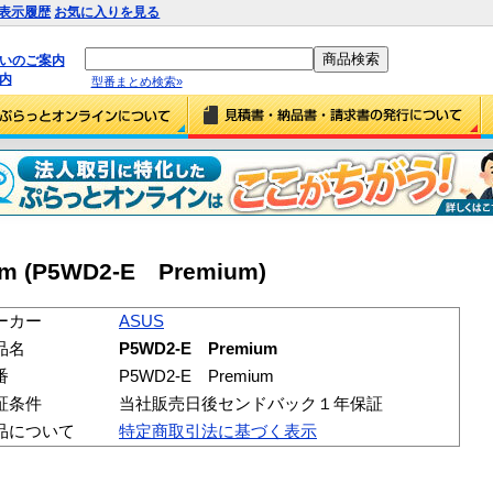
表示履歴
お気に入りを見る
払いのご案内
内
型番まとめ検索»
m (P5WD2-E Premium)
ーカー
ASUS
品名
P5WD2-E Premium
番
P5WD2-E Premium
証条件
当社販売日後センドバック１年保証
品について
特定商取引法に基づく表示