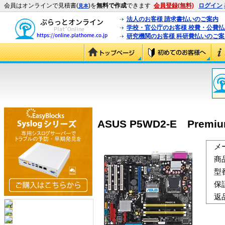
会員はオンラインで見積書(
)を
無料で作成
できます
会員登録(無料)
ログイン
見本
法人のお客様 請求書払いのご案内
学校・官公庁のお客様 校費・公費
研究機関のお客様 科研費払いのご案
ASUS P5WD2-E Premiu
メ
商
型
保
返