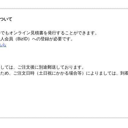
ついて
つでもオンライン見積書を発行することができます。
会員（BizID）への登録が必要です。
ちら
ましては、ご注文後に別途郵送しております。
のため、ご注文日時（土日祝にかかる場合等）によりましては、到