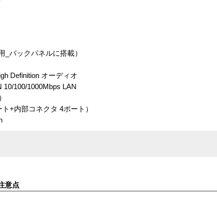
：外付け用_バックパネルに搭載）
gh Definition オーディオ
N 10/100/1000Mbps LAN
タ）
ポート+内部コネクタ 4ポート）
m
注意点