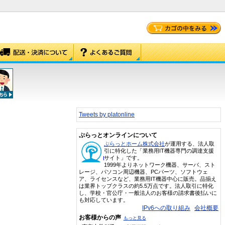
Tweets by platonline
ぷらっとオンラインについて
ぷらっとホーム株式会社
が運用する、法人取
引に特化した「業務用IT機器専門の調達支援
サイト」です。
1999年よりネットワーク機器、サーバ、スト
レージ、パソコン周辺機器、PCパーツ、ソフトウェ
ア、ライセンスなど、業務用IT機器中心に販売。品揃え
は業界トップクラスの約5.5万点です。法人取引に特化
し、学校・官公庁・一般法人のお客様の請求書後払いに
も対応しています。
IPv6への取り組み
会社概要
お客様からの声
もっと見る