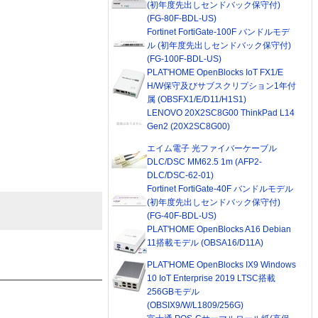
(初年度先出しセンドバック保守付)
(FG-80F-BDL-US)
Fortinet FortiGate-100F バンドルモデ
ル (初年度先出しセンドバック保守付)
(FG-100F-BDL-US)
PLAT'HOME OpenBlocks IoT FX1/E
H/W保守及びサブスクリプション1年付
属 (OBSFX1/E/D11/H1S1)
LENOVO 20X2SC8G00 ThinkPad L14
Gen2 (20X2SC8G00)
エイム電子 光ファイバーケーブル
DLC/DSC MM62.5 1m (AFP2-
DLC/DSC-62-01)
Fortinet FortiGate-40F バンドルモデル
(初年度先出しセンドバック保守付)
(FG-40F-BDL-US)
PLAT'HOME OpenBlocks A16 Debian
11搭載モデル (OBSA16/D11A)
PLAT'HOME OpenBlocks IX9 Windows
10 IoT Enterprise 2019 LTSC搭載
256GBモデル
(OBSIX9/W/L1809/256G)