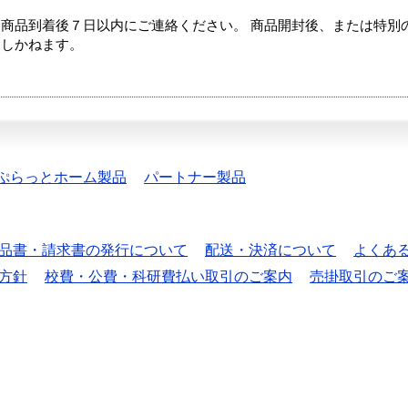
商品到着後７日以内にご連絡ください。 商品開封後、または特別
たしかねます。
ぷらっとホーム製品
パートナー製品
品書・請求書の発行について
配送・決済について
よくあ
方針
校費・公費・科研費払い取引のご案内
売掛取引のご