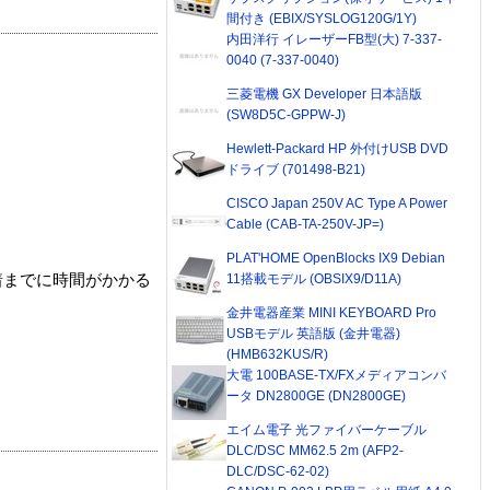
間付き (EBIX/SYSLOG120G/1Y)
内田洋行 イレーザーFB型(大) 7-337-
0040 (7-337-0040)
三菱電機 GX Developer 日本語版
(SW8D5C-GPPW-J)
Hewlett-Packard HP 外付けUSB DVD
ドライブ (701498-B21)
CISCO Japan 250V AC Type A Power
Cable (CAB-TA-250V-JP=)
PLAT'HOME OpenBlocks IX9 Debian
11搭載モデル (OBSIX9/D11A)
着までに時間がかかる
金井電器産業 MINI KEYBOARD Pro
USBモデル 英語版 (金井電器)
(HMB632KUS/R)
大電 100BASE-TX/FXメディアコンバ
ータ DN2800GE (DN2800GE)
エイム電子 光ファイバーケーブル
DLC/DSC MM62.5 2m (AFP2-
DLC/DSC-62-02)