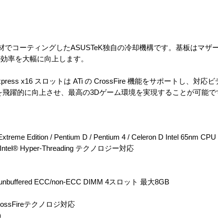
特殊素材でコーティングしたASUSTeK独自の冷却機構です。基板はマ
熱効率を大幅に向上します。
ress x16 スロットは ATi の CrossFire 機能をサポートし、
を飛躍的に向上させ、最高の3Dゲーム環境を実現することが可能で
e Edition / Pentium D / Pentium 4 / Celeron D Intel 65nm CPU
 Intel® Hyper-Threading テクノロジー対応
nbuffered ECC/non-ECC DIMM 4スロット 最大8GB
 CrossFireテクノロジ対応
識）