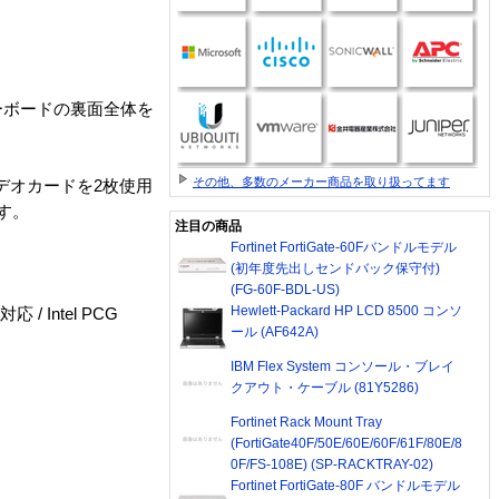
ザーボードの裏面全体を
その他、多数のメーカー商品を取り扱ってます
対応ビデオカードを2枚使用
す。
注目の商品
Fortinet FortiGate-60Fバンドルモデル
(初年度先出しセンドバック保守付)
(FG-60F-BDL-US)
Hewlett-Packard HP LCD 8500 コンソ
 対応 / Intel PCG
ール (AF642A)
IBM Flex System コンソール・ブレイ
クアウト・ケーブル (81Y5286)
Fortinet Rack Mount Tray
(FortiGate40F/50E/60E/60F/61F/80E/8
0F/FS-108E) (SP-RACKTRAY-02)
Fortinet FortiGate-80F バンドルモデル