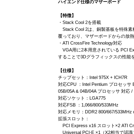
ハイエンド仕様のマザーボード
【特徴】
・Stack Cool 2を搭載
Stack Cool 2は、銅製基板を
覆っており、マザーボードからの放
・ATI CrossFire Technology対応
VGA用に2本用意されている PCI Exp
することで3Dグラフィックスの性能
【仕様】
チップセット：Intel 975X + ICH7R
対応CPU ：Intel Pentium プロセッサ Extrem
05B/05A & 04B/04A プロセッサ 対応 /
対応ソケット：LGA775
対応FSB ：1,066/800/533MHz
対応メモリ：DDR2 800/667/533MHz u
拡張スロット：
PCI Express x16 スロット×2 ATI
Universal PCI-E ×1（X2相当で認