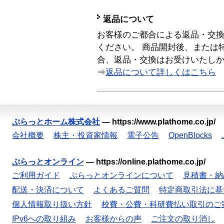
返品について
お客様のご都合による返品・交
ください。 商品開封後、または
合、返品・交換はお受けいたし
⇒
返品について詳しくはこちら
ぷらっとホーム株式会社
—
https://www.plathome.co.jp/
会社概要
株主・投資家情報
電子公告
OpenBlocks
ぷらっとオンライン
—
https://online.plathome.co.jp/
ご利用ガイド
ぷらっとオンラインについて
見積書・納
配送・決済について
よくあるご質問
特定商取引法に基
個人情報取り扱い方針
校費・公費・科研費払い取引のご
IPv6への取り組み
お客様からの声
ご注文の取り消し