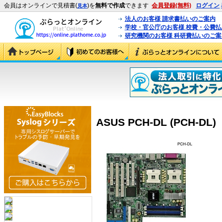
会員はオンラインで見積書(
)を
無料で作成
できます
会員登録(無料)
ログイン
見本
法人のお客様 請求書払いのご案内
学校・官公庁のお客様 校費・公費
研究機関のお客様 科研費払いのご案
ASUS PCH-DL (PCH-DL)