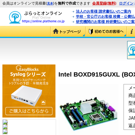
会員はオンラインで見積書(
)を
無料で作成
できます
会員登録(無料)
ログイン
見本
法人のお客様 請求書払いのご案内
学校・官公庁のお客様 校費・公費
研究機関のお客様 科研費払いのご案
Intel BOXD915GUXL (B
メ
商
型
保
J
返