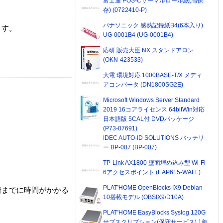
富士通 POS-Cサーマルロール紙(高保
存) (0722410-P)
パナソニック 感熱記録紙B4(6本入り)
ます。
UG-0001B4 (UG-0001B4)
応研 販売大臣 NX スタンドアロン
(OKN-423533)
大電 環境対応 1000BASE-T/X メディ
アコンバータ (DN1800SG2E)
Microsoft Windows Server Standard
2019 16コアライセンス 64bitWin対応
日本語版 5CAL付 DVDパッケージ
(P73-07691)
IDEC AUTO-ID SOLUTIONS バッテリ
ー BP-007 (BP-007)
TP-Link AX1800 壁面埋め込み型 Wi-Fi
6アクセスポイント (EAP615-WALL)
PLAT'HOME OpenBlocks IX9 Debian
着までに時間がかかる
10搭載モデル (OBSIX9/D10A)
PLAT'HOME EasyBlocks Syslog 120G
サブスクリプション(保守サービス) 1年