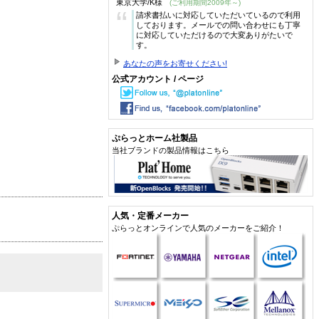
東京大学/K様
(ご利用期間2009年～)
“
請求書払いに対応していただいているので利用
しております。メールでの問い合わせにも丁寧
に対応していただけるので大変ありがたいで
す。
あなたの声をお寄せください!
公式アカウント / ページ
ぷらっとホーム社製品
当社ブランドの製品情報はこちら
人気・定番メーカー
ぷらっとオンラインで人気のメーカーをご紹介！