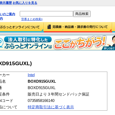
表示履歴
お気に入りを見る
払いのご案内
内
型番まとめ検索»
OXD915GUXL)
ーカー
Intel
品名
BOXD915GUXL
番
BOXD915GUXL
証条件
販売日より３年間センドバック保証
ANコード
0735858166140
品について
特定商取引法に基づく表示