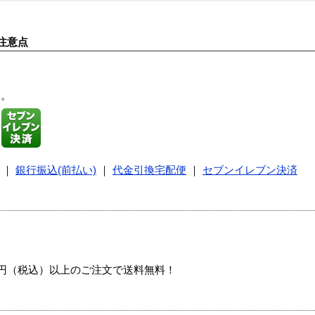
注意点
す。
｜
銀行振込(前払い)
｜
代金引換宅配便
｜
セブンイレブン決済
00円（税込）以上のご注文で送料無料！