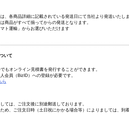
ては、各商品詳細に記載されている発送日にて当社より発送いたし
送は商品がすべて揃ってからの発送となります。
ヤマト運輸」からお選びいただけます
ついて
つでもオンライン見積書を発行することができます。
会員（BizID）への登録が必要です。
ちら
ましては、ご注文後に別途郵送しております。
のため、ご注文日時（土日祝にかかる場合等）によりましては、到