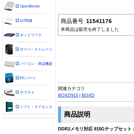
OpenBlocks
商品番号
11541176
IoT関連
本商品は販売を終了しました
ネットワーク
サーバ・ストレージ
パソコン・周辺機器
PCパーツ
関連カテゴリ
サプライ
BOXD915
|
BOXD
ソフト・ライセンス
商品説明
DDR2メモリ対応 915Gチップセ