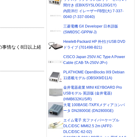
間付き (EBIX/SYSLOG120G/1Y)
内田洋行 イレーザーFB型(大) 7-337-
0040 (7-337-0040)
三菱電機 GX Developer 日本語版
(SW8D5C-GPPW-J)
Hewlett-Packard HP 外付けUSB DVD
の事情なく8日以上経
ドライブ (701498-B21)
CISCO Japan 250V AC Type A Power
Cable (CAB-TA-250V-JP=)
PLAT'HOME OpenBlocks IX9 Debian
11搭載モデル (OBSIX9/D11A)
金井電器産業 MINI KEYBOARD Pro
USBモデル 英語版 (金井電器)
(HMB632KUS/R)
大電 100BASE-TX/FXメディアコンバ
ータ DN2800GE (DN2800GE)
エイム電子 光ファイバーケーブル
DLC/DSC MM62.5 2m (AFP2-
DLC/DSC-62-02)