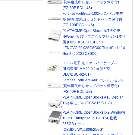
(初年度先出しセンドバック保守付)
(FG-80F-BDL-US)
Fortinet FortiGate-100F バンドルモデ
ル (初年度先出しセンドバック保守付)
(FG-100F-BDL-US)
PLAT'HOME OpenBlocks IoT FX1/E
H/W保守及びサブスクリプション1年付
属 (OBSFX1/E/D11/H1S1)
LENOVO 20X2SC8G00 ThinkPad L14
Gen2 (20X2SC8G00)
エイム電子 光ファイバーケーブル
DLC/DSC MM62.5 1m (AFP2-
DLC/DSC-62-01)
Fortinet FortiGate-40F バンドルモデル
(初年度先出しセンドバック保守付)
(FG-40F-BDL-US)
PLAT'HOME OpenBlocks A16 Debian
11搭載モデル (OBSA16/D11A)
PLAT'HOME OpenBlocks IX9 Windows
10 IoT Enterprise 2019 LTSC搭載
256GBモデル
(OBSIX9/W/L1809/256G)