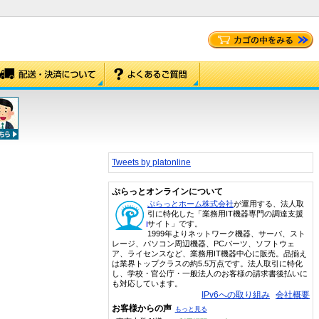
Tweets by platonline
ぷらっとオンラインについて
ぷらっとホーム株式会社
が運用する、法人取
引に特化した「業務用IT機器専門の調達支援
サイト」です。
1999年よりネットワーク機器、サーバ、スト
レージ、パソコン周辺機器、PCパーツ、ソフトウェ
ア、ライセンスなど、業務用IT機器中心に販売。品揃え
は業界トップクラスの約5.5万点です。法人取引に特化
し、学校・官公庁・一般法人のお客様の請求書後払いに
も対応しています。
IPv6への取り組み
会社概要
お客様からの声
もっと見る