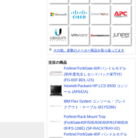
その他、多数のメーカー商品を取り扱ってます
注目の商品
Fortinet FortiGate-60Fバンドルモデル
(初年度先出しセンドバック保守付)
(FG-60F-BDL-US)
Hewlett-Packard HP LCD 8500 コンソ
ール (AF642A)
IBM Flex System コンソール・ブレイ
クアウト・ケーブル (81Y5286)
Fortinet Rack Mount Tray
(FortiGate40F/50E/60E/60F/61F/80E/8
0F/FS-108E) (SP-RACKTRAY-02)
Fortinet FortiGate-80F バンドルモデル