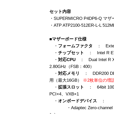
セット内容
・SUPERMICRO P4DP6-Q マ
・ATP ATP2100-512ER-L-L 51
■マザーボード仕様
・
フォームファクタ
： Exten
・
チップセット
： Intel R E7
・
対応CPU
： Dual Intel R 
2.80GHz（FSB：400）
・
対応メモリ
： DDR200 D
用（最大16GB）
※2枚単位の増
・
拡張スロット
： 64bit 100M
PCI×4、VXB×1
・
オンボードデバイス
：
・Adaptec Zero-channe