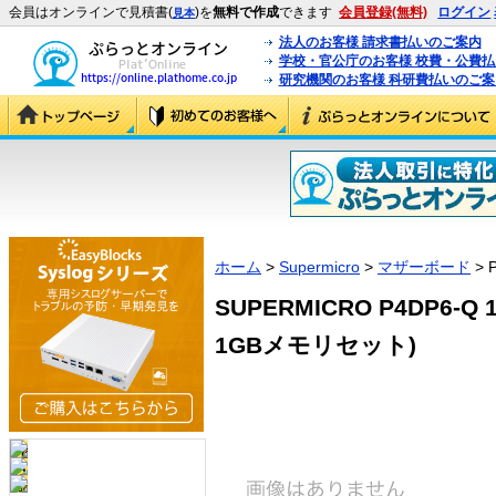
会員はオンラインで見積書(
)を
無料で作成
できます
会員登録(無料)
ログイン
見本
法人のお客様 請求書払いのご案内
学校・官公庁のお客様 校費・公費
研究機関のお客様 科研費払いのご案
ホーム
>
Supermicro
>
マザーボード
> 
SUPERMICRO P4DP6-Q
1GBメモリセット)