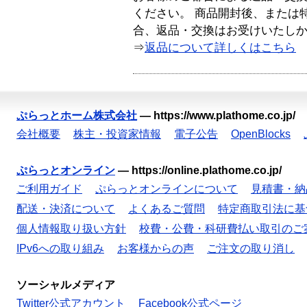
ください。 商品開封後、または
合、返品・交換はお受けいたし
⇒
返品について詳しくはこちら
ぷらっとホーム株式会社
—
https://www.plathome.co.jp/
会社概要
株主・投資家情報
電子公告
OpenBlocks
ぷらっとオンライン
—
https://online.plathome.co.jp/
ご利用ガイド
ぷらっとオンラインについて
見積書・納
配送・決済について
よくあるご質問
特定商取引法に基
個人情報取り扱い方針
校費・公費・科研費払い取引のご
IPv6への取り組み
お客様からの声
ご注文の取り消し
ソーシャルメディア
Twitter公式アカウント
Facebook公式ページ