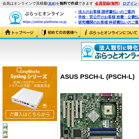
会員はオンラインで見積書(
)を
無料で作成
できます
会員登録(無料)
ログイン
見本
法人のお客様 請求書払いのご案内
学校・官公庁のお客様 校費・公費
研究機関のお客様 科研費払いのご案
ASUS PSCH-L (PSCH-L)