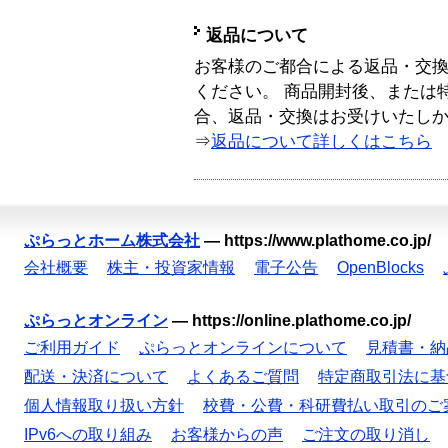
返品について
お客様のご都合による返品・交
ください。 商品開封後、または
合、返品・交換はお受けいたし
⇒
返品について詳しくはこちら
ぷらっとホーム株式会社
—
https://www.plathome.co.jp/
会社概要
株主・投資家情報
電子公告
OpenBlocks
ぷらっとオンライン
—
https://online.plathome.co.jp/
ご利用ガイド
ぷらっとオンラインについて
見積書・納
配送・決済について
よくあるご質問
特定商取引法に基
個人情報取り扱い方針
校費・公費・科研費払い取引のご
IPv6への取り組み
お客様からの声
ご注文の取り消し