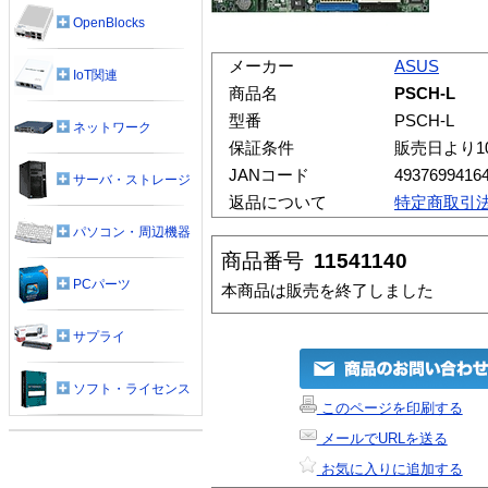
OpenBlocks
メーカー
ASUS
IoT関連
商品名
PSCH-L
型番
PSCH-L
ネットワーク
保証条件
販売日より1
JANコード
4937699416
サーバ・ストレージ
返品について
特定商取引
パソコン・周辺機器
商品番号
11541140
PCパーツ
本商品は販売を終了しました
サプライ
ソフト・ライセンス
このページを印刷する
メールでURLを送る
お気に入りに追加する